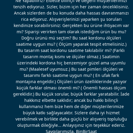
Ne Yapabiliriz? Elbette bilinçli ve değerli müşterilerimizi
tenzih ediyoruz. Sizler, bizim için her zaman önceliklisiniz.
Ancak sizlerden de bu konuda daha hassas davranmanızı
rica ediyoruz. Alışverişlerinizi yaparken şu soruları
kendinize sorabilirsiniz: Gerçekten bu ürüne ihtiyacım var
mı? Siparişi verirken tam olarak istediğim ürün bu mu?
Doğru ürünü mü seçtim? Bu saat kordonu ölçüleri
saatime uygun mu? ( Ölçüm yaparak tespit etmelisiniz.)
Bu tasarım saat kordonu saatime takılabilir mi? (Farklı
tasarım montaj kısmı ve ölçüler olmaz.) Saatimin
üzerindeki kordona hiç benzemiyor güzel ama uyumlu
mu? (Maalesef uyumsuz.) Bu saat pimleri ölçüleri ve
tasarımı farklı saatime uygun mu? ( En ufak fark
montajına engeldir.) Ölçüleri ürün özelliklerinde yazıyor
küçük farklar olması önemli mi? ( Önemli hassas ölçüm
gereklidir.) Bu küçük sorular, büyük farklar yaratabilir. İade
hakkınız elbette saklıdır; ancak bu hakkı bilinçli
kullanmanız hem bize hem de diğer müşterilerimize
büyük katkı sağlayacaktır. Sizlere daha iyi hizmet
verebilmek ve birlikte daha güçlü bir alışveriş topluluğu
oluşturmak dileğiyle... Anlayışınız için teşekkür ederiz.
Saygılarımızla, BinBirSaat