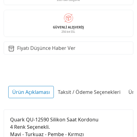
GÜVENLI ALIŞVERIŞ
256 bit SSL
Fiyatı Düşünce Haber Ver
Ürün Açıklaması
Taksit / Ödeme Seçenekleri
Ürü
Quark QU-12590 Silikon Saat Kordonu
4 Renk Seçenekli.
Mavi - Turkuaz - Pembe - Kırmızı