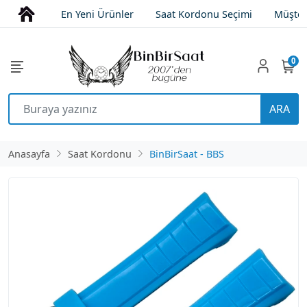
En Yeni Ürünler
Saat Kordonu Seçimi
Müşter
0
ARA
Anasayfa
Saat Kordonu
BinBirSaat - BBS