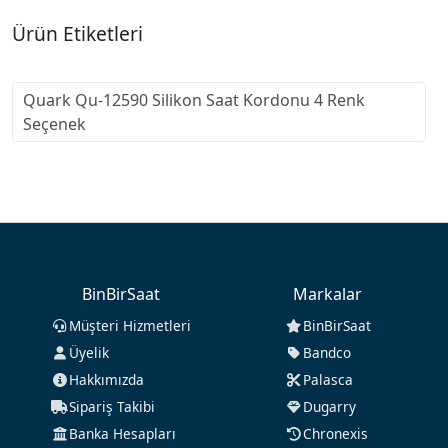
Ürün Etiketleri
Quark Qu-12590 Silikon Saat Kordonu 4 Renk
Seçenek
BinBirSaat
Markalar
Müşteri Hizmetleri
BinBirSaat
Üyelik
Bandco
Hakkımızda
Palasca
Sipariş Takibi
Dugarry
Banka Hesapları
Chronexis