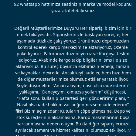
92 whatsapp hattımıza saatinizin marka ve model kodunu
yazarak iletebilirsiniz
Değerli Müşterilerimize Duyuru Her sipariş, bizim için bir
emek hikâyesidir. Siparişlerinizle başlayan süreçte, her
aşamada titizlikle çalışıyoruz: Ürününüzü depomuzdan
kontrol ederek kargo merkezimize aktarıyoruz, Özenle
paketliyoruz, Faturanızı düzenliyoruz ve Kargoya teslim
ediyoruz. Akabinde kargo takip bilgilerini sms ile size
aktarıyoruz. Bu süreç boyunca ekibimizin emeği, zamanı
ve kaynakları devrede. Ancak keyfi iadeler, hem bize hem
de diğer müşterilerimize olumsuz etkiler yaratabiliyor.
Şöyle düşünelim: “Aman alayım, nasıl olsa iade ederim”
yaklaşımı, “Deneyeyim, olmazsa yollarım” düşüncesi,
“Hafta sonu kullanıp pazartesi geri gönderirim” planı, “
Nasıl olsa iade hakkım var beğenmezsem iade ederim”
fikri Bizim açımızdan; Kutuların çöpe gitmesine, Depo ve
stok süreçlerinin aksamasına, Kargo masraflarının boşa
harcanmasına neden oluyor. Bu da diğer siparişlerinize
ayrılacak zamanı ve hizmet kalitesini olumsuz etkiliyor. ??