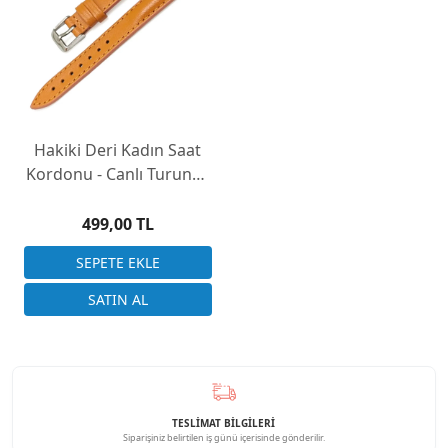
Hakiki Deri Kadın Saat
Kordonu - Canlı Turuncu
İnce Yapı (12mm-14mm-
16mm)
499,00 TL
TESLİMAT BİLGİLERİ
Siparişiniz belirtilen iş günü içerisinde gönderilir.