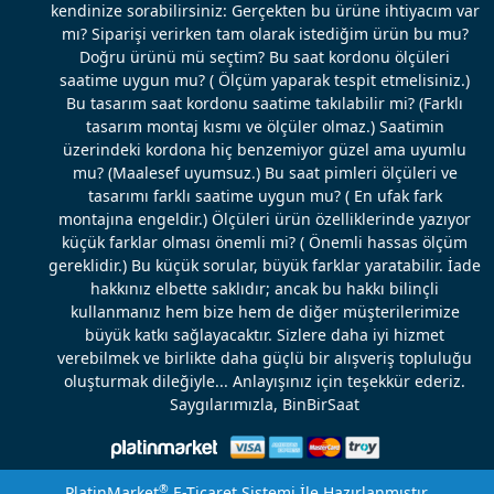
kendinize sorabilirsiniz: Gerçekten bu ürüne ihtiyacım var
mı? Siparişi verirken tam olarak istediğim ürün bu mu?
Doğru ürünü mü seçtim? Bu saat kordonu ölçüleri
saatime uygun mu? ( Ölçüm yaparak tespit etmelisiniz.)
Bu tasarım saat kordonu saatime takılabilir mi? (Farklı
tasarım montaj kısmı ve ölçüler olmaz.) Saatimin
üzerindeki kordona hiç benzemiyor güzel ama uyumlu
mu? (Maalesef uyumsuz.) Bu saat pimleri ölçüleri ve
tasarımı farklı saatime uygun mu? ( En ufak fark
montajına engeldir.) Ölçüleri ürün özelliklerinde yazıyor
küçük farklar olması önemli mi? ( Önemli hassas ölçüm
gereklidir.) Bu küçük sorular, büyük farklar yaratabilir. İade
hakkınız elbette saklıdır; ancak bu hakkı bilinçli
kullanmanız hem bize hem de diğer müşterilerimize
büyük katkı sağlayacaktır. Sizlere daha iyi hizmet
verebilmek ve birlikte daha güçlü bir alışveriş topluluğu
oluşturmak dileğiyle... Anlayışınız için teşekkür ederiz.
Saygılarımızla, BinBirSaat
®
PlatinMarket
E-Ticaret Sistemi
İle Hazırlanmıştır.