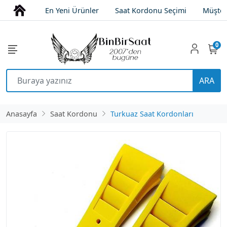
En Yeni Ürünler
Saat Kordonu Seçimi
Müşter
0
ARA
Anasayfa
Saat Kordonu
Turkuaz Saat Kordonları