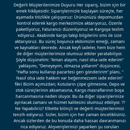
Değerli Müşterilerimize Duyuru Her sipariş, bizim için bir
emek hikâyesidir. Siparişlerinizle başlayan süreçte, her
aşamada titizlikle çalışıyoruz: Ürününüzü depomuzdan
kontrol ederek kargo merkezimize aktarıyoruz, Özenle
paketliyoruz, Faturanızı düzenliyoruz ve Kargoya teslim
ediyoruz. Akabinde kargo takip bilgilerini sms ile size
aktarıyoruz. Bu süreç boyunca ekibimizin emeği, zamanı
ve kaynakları devrede. Ancak keyfi iadeler, hem bize hem
de diğer müşterilerimize olumsuz etkiler yaratabiliyor.
Şöyle düşünelim: “Aman alayım, nasıl olsa iade ederim”
yaklaşımı, “Deneyeyim, olmazsa yollarım” düşüncesi,
“Hafta sonu kullanıp pazartesi geri gönderirim” planı, “
Nasıl olsa iade hakkım var beğenmezsem iade ederim”
fikri Bizim açımızdan; Kutuların çöpe gitmesine, Depo ve
stok süreçlerinin aksamasına, Kargo masraflarının boşa
harcanmasına neden oluyor. Bu da diğer siparişlerinize
ayrılacak zamanı ve hizmet kalitesini olumsuz etkiliyor. ??
Ne Yapabiliriz? Elbette bilinçli ve değerli müşterilerimizi
tenzih ediyoruz. Sizler, bizim için her zaman önceliklisiniz.
Ancak sizlerden de bu konuda daha hassas davranmanızı
rica ediyoruz. Alışverişlerinizi yaparken şu soruları