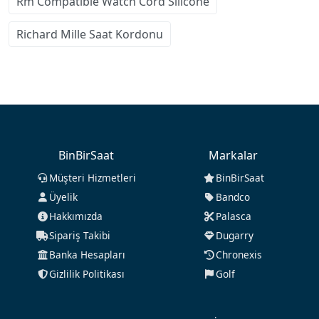
Rm Compatible Watch Cord Silicone
Richard Mille Saat Kordonu
BinBirSaat
Markalar
Müşteri Hizmetleri
BinBirSaat
Üyelik
Bandco
Hakkımızda
Palasca
Sipariş Takibi
Dugarry
Banka Hesapları
Chronexis
Gizlilik Politikası
Golf