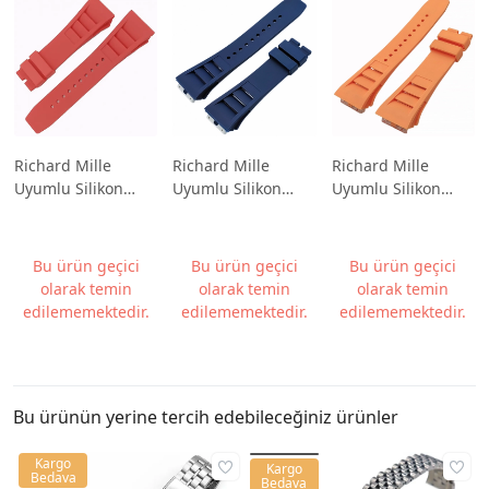
Richard Mille
Richard Mille
Richard Mille
Uyumlu Silikon
Uyumlu Silikon
Uyumlu Silikon
Saat Kordonu
Saat Kordonu
Saat Kordonu
Vidalı 25x20mm
Vidalı 25x20mm
Vidalı 25x20mm
Kırmızı
Lacivert
Turuncu
Bu ürün geçici
Bu ürün geçici
Bu ürün geçici
olarak temin
olarak temin
olarak temin
edilememektedir.
edilememektedir.
edilememektedir.
Bu ürünün yerine tercih edebileceğiniz ürünler
Kargo
Kargo
Bedava
Bedava