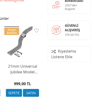
in edildiğinde
BINBIRSAAT
2007'den
Bugüne
ünler
GÜVENLI
Kargo
ALIŞVERIŞ
Bedava
256 bit SSL
Kıyaslama
Listene Ekle
21mm Universal
Jubilee Model
Solid Çelik Saat
Kordonu Çift
999,00 TL
Başlık