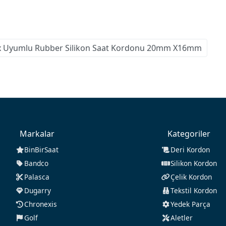
x Uyumlu Rubber Silikon Saat Kordonu 20mm X16mm
Markalar
Kategoriler
BinBirSaat
Deri Kordon
Bandco
Silikon Kordon
Palasca
Çelik Kordon
Dugarry
Tekstil Kordon
Chronexis
Yedek Parça
Golf
Aletler