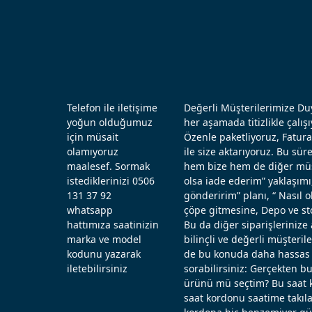
Telefon ile iletişime
Değerli Müşterilerimize Duy
yoğun olduğumuz
her aşamada titizlikle çal
için müsait
Özenle paketliyoruz, Fatura
olamıyoruz
ile size aktarıyoruz. Bu sü
maalesef. Sormak
hem bize hem de diğer müşt
istediklerinizi 0506
olsa iade ederim” yaklaşımı
131 37 92
gönderirim” planı, “ Nasıl
whatsapp
çöpe gitmesine, Depo ve st
hattımıza saatinizin
Bu da diğer siparişlerinize 
marka ve model
bilinçli ve değerli müşteril
kodunu yazarak
de bu konuda daha hassas d
iletebilirsiniz
sorabilirsiniz: Gerçekten b
ürünü mü seçtim? Bu saat k
saat kordonu saatime takıla