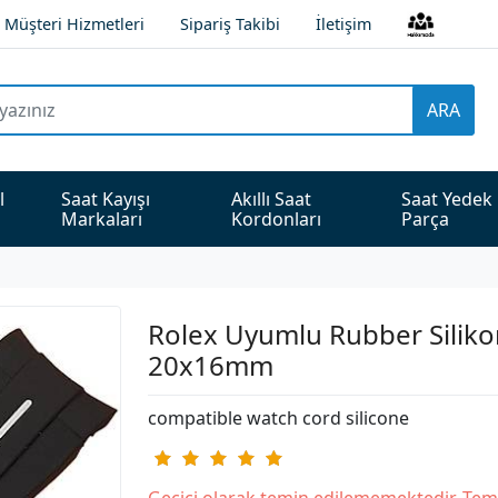
Müşteri Hizmetleri
Sipariş Takibi
İletişim
ARA
l 
Saat Kayışı 
Akıllı Saat 
Saat Yedek 
Markaları
Kordonları
Parça
Rolex Uyumlu Rubber Silik
20x16mm
compatible watch cord silicone