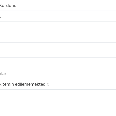
 Kordonu
u
ları
ak temin edilememektedir.