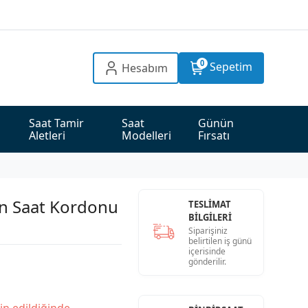
0
Sepetim
Hesabım
Saat Tamir 
Saat 
Günün 
Aletleri
Modelleri
Fırsatı
on Saat Kordonu
TESLİMAT
BİLGİLERİ
Siparişiniz
belirtilen iş günü
içerisinde
gönderilir.