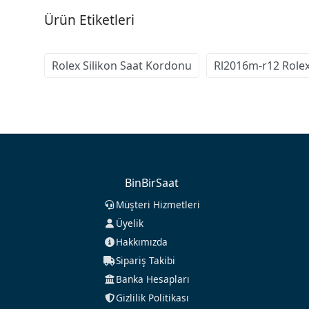
Ürün Etiketleri
Rolex Silikon Saat Kordonu
Rl2016m-r12 Role
BinBirSaat
Müşteri Hizmetleri
Üyelik
Hakkımızda
Sipariş Takibi
Banka Hesapları
Gizlilik Politikası