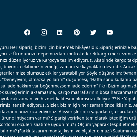
uru Her sipariş, bizim için bir emek hikâyesidir. Siparişlerinizle b
ışıyoruz: Ürününüzü depomuzdan kontrol ederek kargo merkezimize 
nızı düzenliyoruz ve Kargoya teslim ediyoruz. Akabinde kargo takip
reç boyunca ekibimizin emeği, zamanı ve kaynakları devrede. Ancak k
erilerimize olumsuz etkiler yaratabiliyor. Şöyle düşünelim: “Aman 
, “Deneyeyim, olmazsa yollarım” düşüncesi, “Hafta sonu kullanıp pa
 olsa iade hakkım var beğenmezsem iade ederim” fikri Bizim açımızd
ok süreçlerinin aksamasına, Kargo masraflarının boşa harcanmasın
ayrılacak zamanı ve hizmet kalitesini olumsuz etkiliyor. ?? Ne Yapabi
erimizi tenzih ediyoruz. Sizler, bizim için her zaman önceliklisiniz. 
avranmanızı rica ediyoruz. Alışverişlerinizi yaparken şu soruları 
u ürüne ihtiyacım var mı? Siparişi verirken tam olarak istediğim ü
ordonu ölçüleri saatime uygun mu? ( Ölçüm yaparak tespit etmelisi
bilir mi? (Farklı tasarım montaj kısmı ve ölçüler olmaz.) Saatimin ü