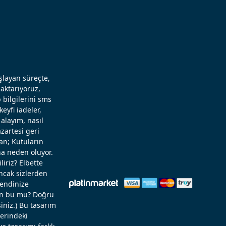
aşlayan süreçte,
aktarıyoruz,
 bilgilerini sms
eyfi iadeler,
alayım, nasıl
zartesi geri
an; Kutuların
a neden oluyor.
liriz? Elbette
Ancak sizlerden
kendinize
rün bu mu? Doğru
niz.) Bu tasarım
zerindeki