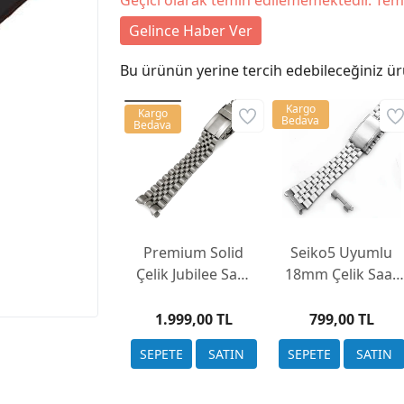
Geçici olarak temin edilememektedir. Tem
Gelince Haber Ver
Bu ürünün yerine tercih edebileceğiniz ür
Kargo
Kargo
Bedava
Bedava
Premium Solid
Seiko5 Uyumlu
Çelik Jubilee Saat
18mm Çelik Saat
Kordonu (20mm,
Kordonu Kasa
Gümüş Renk)
Girişi Kulaklı Düz
1.999,00 TL
799,00 TL
Rolex Uyumlu
Model