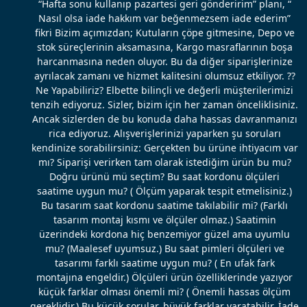
“Hafta sonu kullanıp pazartesi geri gönderirim” planı, “
Nasıl olsa iade hakkım var beğenmezsem iade ederim”
fikri Bizim açımızdan; Kutuların çöpe gitmesine, Depo ve
stok süreçlerinin aksamasına, Kargo masraflarının boşa
harcanmasına neden oluyor. Bu da diğer siparişlerinize
ayrılacak zamanı ve hizmet kalitesini olumsuz etkiliyor. ??
Ne Yapabiliriz? Elbette bilinçli ve değerli müşterilerimizi
tenzih ediyoruz. Sizler, bizim için her zaman önceliklisiniz.
Ancak sizlerden de bu konuda daha hassas davranmanızı
rica ediyoruz. Alışverişlerinizi yaparken şu soruları
kendinize sorabilirsiniz: Gerçekten bu ürüne ihtiyacım var
mı? Siparişi verirken tam olarak istediğim ürün bu mu?
Doğru ürünü mü seçtim? Bu saat kordonu ölçüleri
saatime uygun mu? ( Ölçüm yaparak tespit etmelisiniz.)
Bu tasarım saat kordonu saatime takılabilir mi? (Farklı
tasarım montaj kısmı ve ölçüler olmaz.) Saatimin
üzerindeki kordona hiç benzemiyor güzel ama uyumlu
mu? (Maalesef uyumsuz.) Bu saat pimleri ölçüleri ve
tasarımı farklı saatime uygun mu? ( En ufak fark
montajına engeldir.) Ölçüleri ürün özelliklerinde yazıyor
küçük farklar olması önemli mi? ( Önemli hassas ölçüm
gereklidir.) Bu küçük sorular, büyük farklar yaratabilir. İade