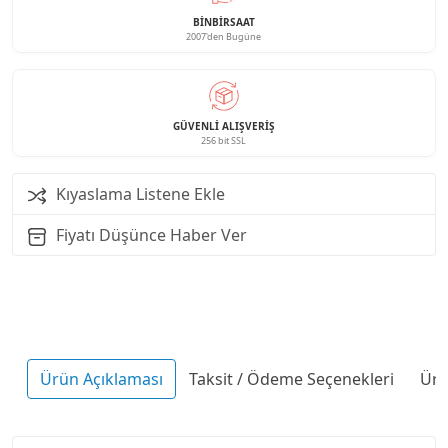
BINBIRSAAT
2007'den Bugüne
GÜVENLI ALIŞVERIŞ
256 bit SSL
Kıyaslama Listene Ekle
Fiyatı Düşünce Haber Ver
Ürün Açıklaması
Taksit / Ödeme Seçenekleri
Ürü