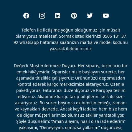
Telefon ile iletişime yoğun olduğumuz için müsait
olamıyoruz maalesef. Sormak istediklerinizi 0506 131 37
92 whatsapp hattımıza saatinizin marka ve model kodunu
yazarak iletebilirsiniz
Değerli Müşterilerimize Duyuru Her sipariş, bizim için bir
emek hikâyesidir. Siparişlerinizle başlayan süreçte, her
aşamada titizlikle çalışıyoruz: Ürününüzü depomuzdan
kontrol ederek kargo merkezimize aktarıyoruz, Özenle
paketliyoruz, Faturanızı düzenliyoruz ve Kargoya teslim
ediyoruz. Akabinde kargo takip bilgilerini sms ile size
aktarıyoruz. Bu süreç boyunca ekibimizin emeği, zamanı
ve kaynakları devrede. Ancak keyfi iadeler, hem bize hem
de diğer müşterilerimize olumsuz etkiler yaratabiliyor.
Şöyle düşünelim: “Aman alayım, nasıl olsa iade ederim”
yaklaşımı, “Deneyeyim, olmazsa yollarım” düşüncesi,