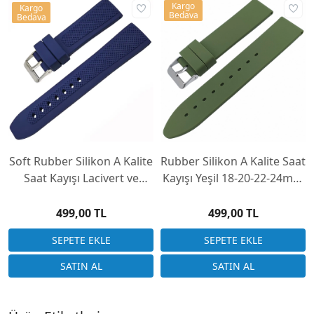
Kargo
Kargo
Bedava
Bedava
Soft Rubber Silikon A Kalite
Rubber Silikon A Kalite Saat
Saat Kayışı Lacivert ve
Kayışı Yeşil 18-20-22-24mm
Siyah Renk Seçenek 22-
ZR1824M-Y
24mm
499,00 TL
499,00 TL