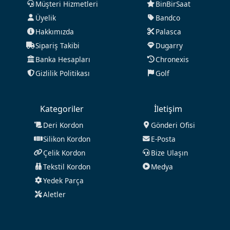
Müşteri Hizmetleri
BinBirSaat
Üyelik
Bandco
Hakkımızda
Palasca
Sipariş Takibi
Dugarry
Banka Hesapları
Chronexis
Gizlilik Politikası
Golf
Kategoriler
İletişim
Deri Kordon
Gönderi Ofisi
Silikon Kordon
E-Posta
Çelik Kordon
Bize Ulaşın
Tekstil Kordon
Medya
Yedek Parça
Aletler