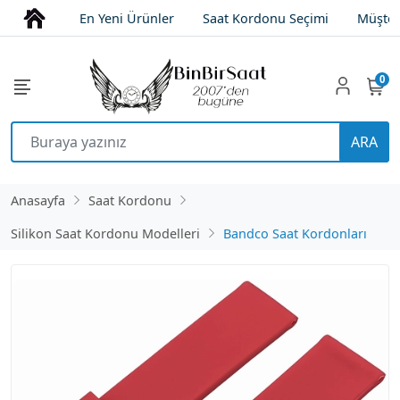
En Yeni Ürünler
Saat Kordonu Seçimi
Müşter
0
ARA
Anasayfa
Saat Kordonu
Silikon Saat Kordonu Modelleri
Bandco Saat Kordonları