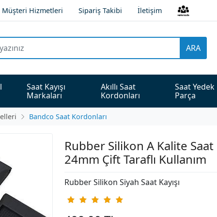
Müşteri Hizmetleri
Sipariş Takibi
İletişim
ARA
l 
Saat Kayışı 
Akıllı Saat 
Saat Yedek 
Markaları
Kordonları
Parça
lleri
Bandco Saat Kordonları
Rubber Silikon A Kalite Saat 
24mm Çift Taraflı Kullanım
Rubber Silikon Siyah Saat Kayışı