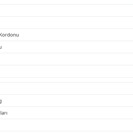
 Kordonu
u
g
ları