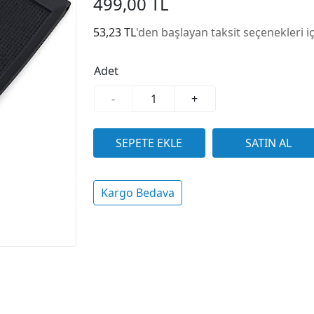
499,00 TL
53,23 TL
'den başlayan taksit seçenekleri i
Adet
-
+
Kargo Bedava