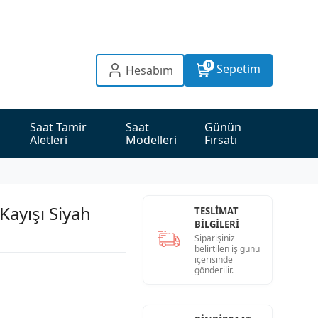
0
Sepetim
Hesabım
Saat Tamir 
Saat 
Günün 
Aletleri
Modelleri
Fırsatı
Kayışı Siyah
TESLİMAT
BİLGİLERİ
Siparişiniz
belirtilen iş günü
içerisinde
gönderilir.