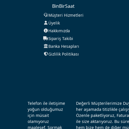
BinBirSaat
Müşteri Hizmetleri
Üyelik
Hakkımızda
Sipariş Takibi
Banka Hesapları
Gizlilik Politikası
Telefon ile iletişime
Değerli Müşterilerimize Duy
yoğun olduğumuz
her aşamada titizlikle çal
için müsait
Özenle paketliyoruz, Fatura
olamıyoruz
ile size aktarıyoruz. Bu sü
maalesef. Sormak
hem bize hem de diğer müşt