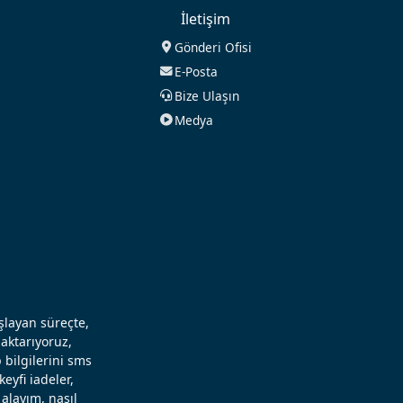
İletişim
Gönderi Ofisi
E-Posta
Bize Ulaşın
Medya
aşlayan süreçte,
aktarıyoruz,
 bilgilerini sms
eyfi iadeler,
alayım, nasıl