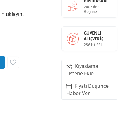
BINBIRSAAT
2007'den
Bugüne
çin
tıklayın.
GÜVENLI
ALIŞVERIŞ
256 bit SSL
Kıyaslama
Listene Ekle
Fiyatı Düşünce
Haber Ver