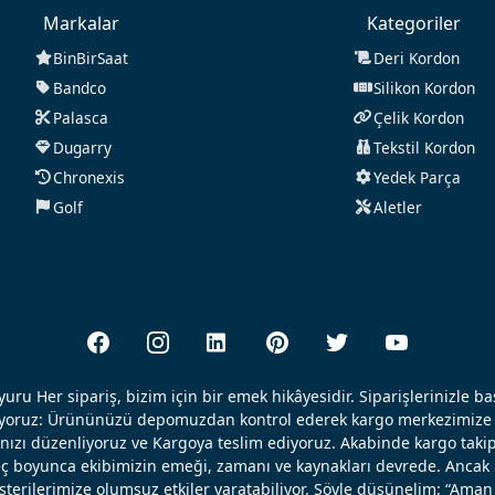
Markalar
Kategoriler
BinBirSaat
Deri Kordon
Bandco
Silikon Kordon
Palasca
Çelik Kordon
Dugarry
Tekstil Kordon
Chronexis
Yedek Parça
Golf
Aletler
uru Her sipariş, bizim için bir emek hikâyesidir. Siparişlerinizle b
ışıyoruz: Ürününüzü depomuzdan kontrol ederek kargo merkezimize 
nızı düzenliyoruz ve Kargoya teslim ediyoruz. Akabinde kargo takip
reç boyunca ekibimizin emeği, zamanı ve kaynakları devrede. Ancak k
erilerimize olumsuz etkiler yaratabiliyor. Şöyle düşünelim: “Aman 