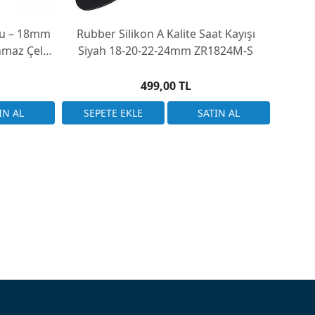
onu – 18mm
Rubber Silikon A Kalite Saat Kayışı
Rubb
maz Çelik
Siyah 18-20-22-24mm ZR1824M-S
Bo
499,00 TL