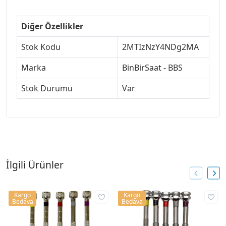
Diğer Özellikler
Stok Kodu
2MTIzNzY4NDg2MA
Marka
BinBirSaat - BBS
Stok Durumu
Var
İlgili Ürünler
Kargo
Kargo
Bedava
Bedava