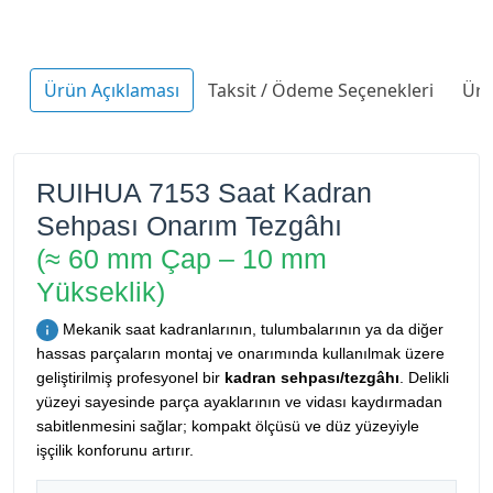
Ürün Açıklaması
Taksit / Ödeme Seçenekleri
Ürü
RUIHUA 7153 Saat Kadran
Sehpası Onarım Tezgâhı
(≈ 60 mm Çap – 10 mm
Yükseklik)
Mekanik saat kadranlarının, tulumbalarının ya da diğer
hassas parçaların montaj ve onarımında kullanılmak üzere
geliştirilmiş profesyonel bir
kadran sehpası/tezgâhı
. Delikli
yüzeyi sayesinde parça ayaklarının ve vidası kaydırmadan
sabitlenmesini sağlar; kompakt ölçüsü ve düz yüzeyiyle
işçilik konforunu artırır.