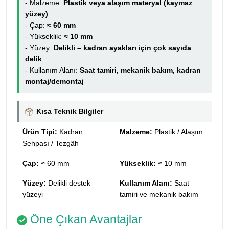
- Malzeme:
Plastik veya alaşım materyal (kaymaz
yüzey)
- Çap:
≈ 60 mm
- Yükseklik:
≈ 10 mm
- Yüzey:
Delikli – kadran ayakları için çok sayıda
delik
- Kullanım Alanı:
Saat tamiri, mekanik bakım, kadran
montaj/demontaj
Kısa Teknik Bilgiler
Ürün Tipi:
Kadran
Malzeme:
Plastik / Alaşım
Sehpası / Tezgâh
Çap:
≈ 60 mm
Yükseklik:
≈ 10 mm
Yüzey:
Delikli destek
Kullanım Alanı:
Saat
yüzeyi
tamiri ve mekanik bakım
Öne Çıkan Avantajlar