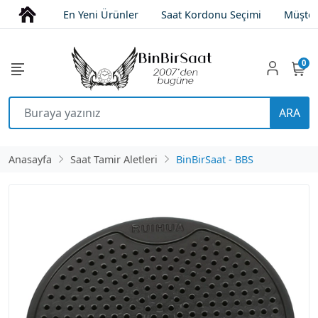
En Yeni Ürünler
Saat Kordonu Seçimi
Müşter
0
ARA
Anasayfa
Saat Tamir Aletleri
BinBirSaat - BBS