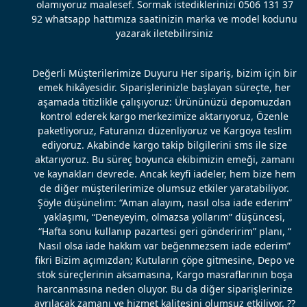
olamıyoruz maalesef. Sormak istediklerinizi 0506 131 37
92 whatsapp hattımıza saatinizin marka ve model kodunu
yazarak iletebilirsiniz
Değerli Müşterilerimize Duyuru Her sipariş, bizim için bir
emek hikâyesidir. Siparişlerinizle başlayan süreçte, her
aşamada titizlikle çalışıyoruz: Ürününüzü depomuzdan
kontrol ederek kargo merkezimize aktarıyoruz, Özenle
paketliyoruz, Faturanızı düzenliyoruz ve Kargoya teslim
ediyoruz. Akabinde kargo takip bilgilerini sms ile size
aktarıyoruz. Bu süreç boyunca ekibimizin emeği, zamanı
ve kaynakları devrede. Ancak keyfi iadeler, hem bize hem
de diğer müşterilerimize olumsuz etkiler yaratabiliyor.
Şöyle düşünelim: “Aman alayım, nasıl olsa iade ederim”
yaklaşımı, “Deneyeyim, olmazsa yollarım” düşüncesi,
“Hafta sonu kullanıp pazartesi geri gönderirim” planı, “
Nasıl olsa iade hakkım var beğenmezsem iade ederim”
fikri Bizim açımızdan; Kutuların çöpe gitmesine, Depo ve
stok süreçlerinin aksamasına, Kargo masraflarının boşa
harcanmasına neden oluyor. Bu da diğer siparişlerinize
ayrılacak zamanı ve hizmet kalitesini olumsuz etkiliyor. ??