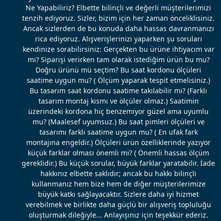
Ne Yapabiliriz? Elbette bilinçli ve değerli müşterilerimizi
tenzih ediyoruz. Sizler, bizim için her zaman önceliklisiniz.
Ancak sizlerden de bu konuda daha hassas davranmanızı
rica ediyoruz. Alışverişlerinizi yaparken şu soruları
kendinize sorabilirsiniz: Gerçekten bu ürüne ihtiyacım var
mı? Siparişi verirken tam olarak istediğim ürün bu mu?
Doğru ürünü mü seçtim? Bu saat kordonu ölçüleri
saatime uygun mu? ( Ölçüm yaparak tespit etmelisiniz.)
Bu tasarım saat kordonu saatime takılabilir mi? (Farklı
tasarım montaj kısmı ve ölçüler olmaz.) Saatimin
üzerindeki kordona hiç benzemiyor güzel ama uyumlu
mu? (Maalesef uyumsuz.) Bu saat pimleri ölçüleri ve
tasarımı farklı saatime uygun mu? ( En ufak fark
montajına engeldir.) Ölçüleri ürün özelliklerinde yazıyor
küçük farklar olması önemli mi? ( Önemli hassas ölçüm
gereklidir.) Bu küçük sorular, büyük farklar yaratabilir. İade
hakkınız elbette saklıdır; ancak bu hakkı bilinçli
kullanmanız hem bize hem de diğer müşterilerimize
büyük katkı sağlayacaktır. Sizlere daha iyi hizmet
verebilmek ve birlikte daha güçlü bir alışveriş topluluğu
oluşturmak dileğiyle... Anlayışınız için teşekkür ederiz.