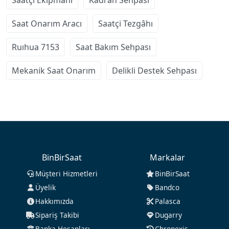
Saatçi Ekipmanı
Kadran Sehpası
Saat Onarım Aracı
Saatçi Tezgâhı
Ruıhua 7153
Saat Bakım Sehpası
Mekanik Saat Onarım
Delikli Destek Sehpası
BinBirSaat
Markalar
Müşteri Hizmetleri
BinBirSaat
Üyelik
Bandco
Hakkımızda
Palasca
Sipariş Takibi
Dugarry
Banka Hesapları
Chronexis