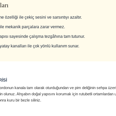
ları
zelliği ile çekiç sesini ve sarsıntıyı azaltır.
ı ile mekanik parçalara zarar vermez.
pısı sayesinde çalışma tezgâhına tam tutunur.
tay kanalları ile çok yönlü kullanım sunar.
ISI
kordonun kanala tam olarak oturduğundan ve pim deliğinin sehpa üzeri
n olunuz. Ahşabın doğal yapısını korumak için rutubetli ortamlardan 
nra kuru bir bezle siliniz.