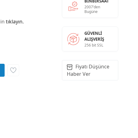
BINBIRSAAT
2007'den
Bugüne
çin
tıklayın.
GÜVENLI
ALIŞVERIŞ
256 bit SSL
Fiyatı Düşünce
Haber Ver