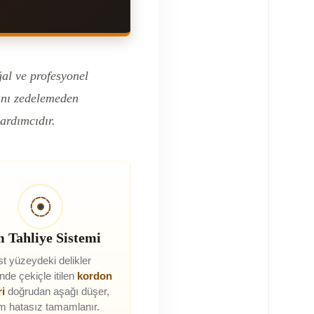
al ve profesyonel
ını zedelemeden
ardımcıdır.
 Tahliye Sistemi
t yüzeydeki delikler
nde çekiçle itilen
kordon
ri
doğrudan aşağı düşer,
em hatasız tamamlanır.