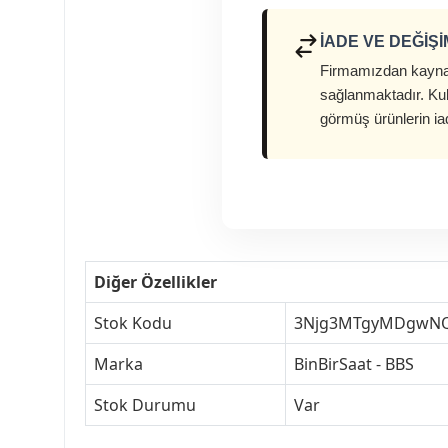
İADE VE DEĞIŞ
Firmamızdan kaynak
sağlanmaktadır. Kul
görmüş ürünlerin ia
Diğer Özellikler
Stok Kodu
3Njg3MTgyMDgwN
Marka
BinBirSaat - BBS
Stok Durumu
Var