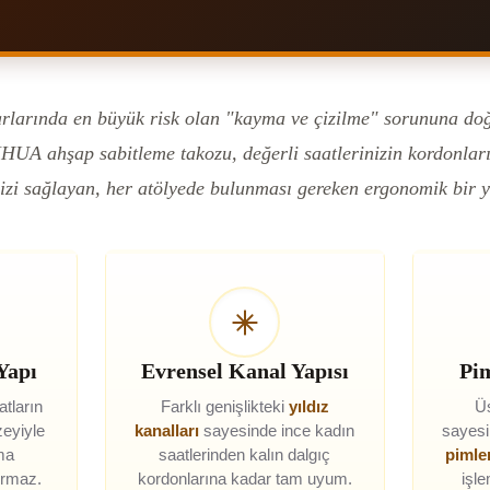
rlarında en büyük risk olan "kayma ve çizilme" sorununa doğ
HUA ahşap sabitleme takozu, değerli saatlerinizin kordonlar
izi sağlayan, her atölyede bulunması gereken ergonomik bir y
Yapı
Evrensel Kanal Yapısı
Pim
atların
Farklı genişlikteki
yıldız
Üs
eyiyle
kanalları
sayesinde ince kadın
sayesi
ama
saatlerinden kalın dalgıç
pimle
urmaz.
kordonlarına kadar tam uyum.
işl