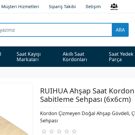
Müşteri Hizmetleri
Sipariş Takibi
İletişim
ARA
l 
Saat Kayışı 
Akıllı Saat 
Saat Yedek 
Markaları
Kordonları
Parça
RUIHUA Ahşap Saat Kordonu
Sabitleme Sehpası (6x6cm)
Kordon Çizmeyen Doğal Ahşap Gövdeli, Çif
Sehpası