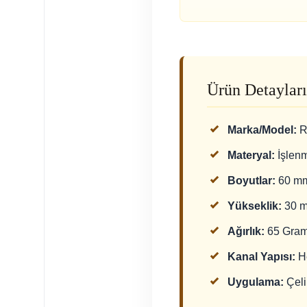
Ürün Detayları
Marka/Model:
R
Materyal:
İşlenm
Boyutlar:
60 mm
Yükseklik:
30 m
Ağırlık:
65 Gram 
Kanal Yapısı:
He
Uygulama:
Çeli