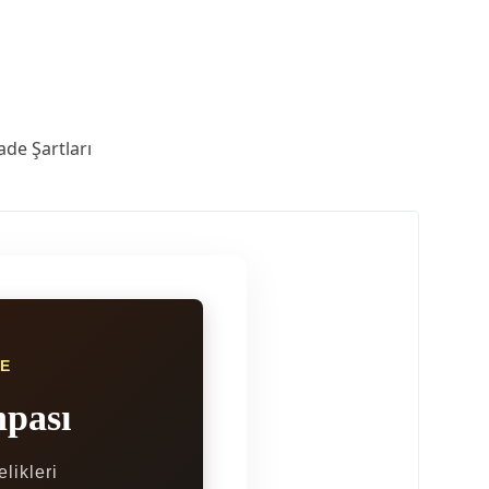
ade Şartları
E
hpası
likleri