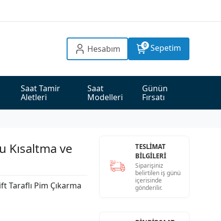
0
Sepetim
Hesabım
Saat Tamir 
Saat 
Günün 
Aletleri
Modelleri
Fırsatı
 Kısaltma ve
TESLİMAT
BİLGİLERİ
Siparişiniz
belirtilen iş günü
içerisinde
t Taraflı Pim Çıkarma
gönderilir.