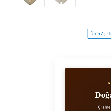
Ürün Açıkl
Doğa
Çizmey