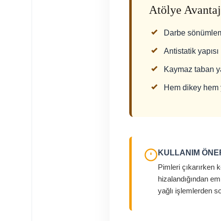
Atölye Avantaj
Darbe sönümleme ö
Antistatik yapıs
Kaymaz taban ya
Hem dikey hem ya
KULLANIM ÖNER
Pimleri çıkarırken 
hizalandığından emi
yağlı işlemlerden so