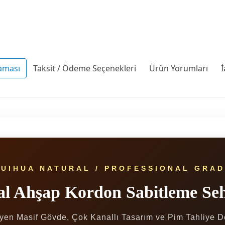
aması
Taksit / Ödeme Seçenekleri
Ürün Yorumları
İ
RUIHUA NATURAL / PROFESSIONAL GRAD
l Ahşap Kordon Sabitleme Se
en Masif Gövde, Çok Kanallı Tasarım ve Pim Tahliye De