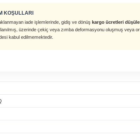
IM KOŞULLARI
lanmayan iade işlemlerinde, gidiş ve dönüş
kargo ücretleri düşüle
lanılmış, üzerinde çekiç veya zımba deformasyonu oluşmuş veya orij
desi kabul edilmemektedir.
Q