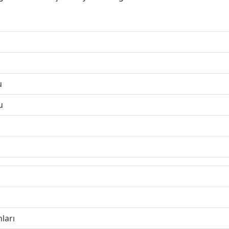
u
u
ları