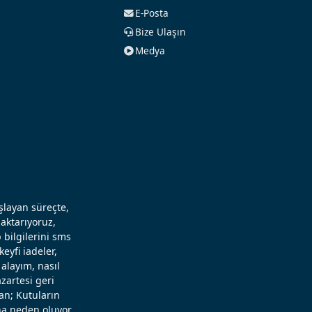
E-Posta
Bize Ulaşın
Medya
aşlayan süreçte,
aktarıyoruz,
 bilgilerini sms
eyfi iadeler,
alayım, nasıl
zartesi geri
an; Kutuların
a neden oluyor.