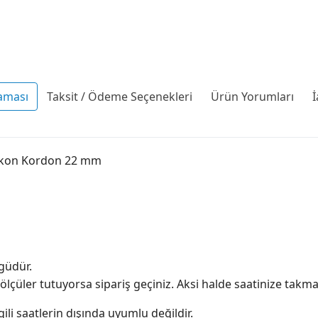
aması
Taksit / Ödeme Seçenekleri
Ürün Yorumları
İ
ikon Kordon 22 mm
güdür.
 ölçüler tutuyorsa sipariş geçiniz. Aksi halde saatinize takman
ili saatlerin dışında uyumlu değildir.