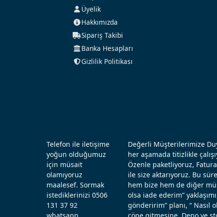
Üyelik
Hakkımızda
Sipariş Takibi
Banka Hesapları
Gizlilik Politikası
Telefon ile iletişime
Değerli Müşterilerimize Duy
yoğun olduğumuz
her aşamada titizlikle çal
için müsait
Özenle paketliyoruz, Fatura
olamıyoruz
ile size aktarıyoruz. Bu sü
maalesef. Sormak
hem bize hem de diğer müşt
istediklerinizi 0506
olsa iade ederim” yaklaşımı
131 37 92
gönderirim” planı, “ Nasıl
whatsapp
çöpe gitmesine, Depo ve st