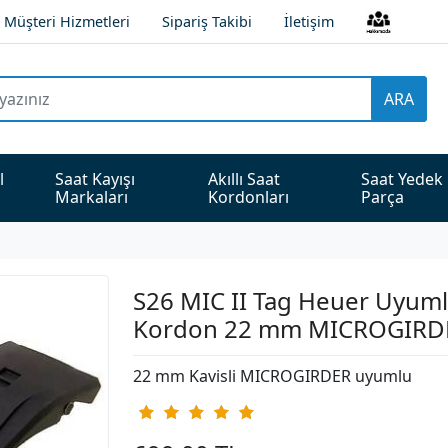
Müşteri Hizmetleri
Sipariş Takibi
İletişim
ARA
l 
Saat Kayışı 
Akıllı Saat 
Saat Yedek 
Markaları
Kordonları
Parça
S26 MIC II Tag Heuer Uyuml
Kordon 22 mm MICROGIRD
22 mm Kavisli MICROGIRDER uyumlu