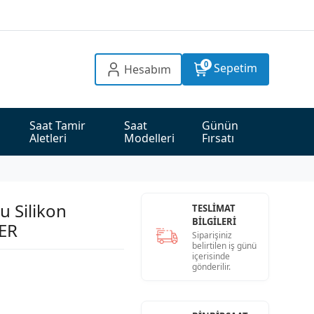
0
Sepetim
Hesabım
Saat Tamir 
Saat 
Günün 
Aletleri
Modelleri
Fırsatı
u Silikon
TESLİMAT
BİLGİLERİ
ER
Siparişiniz
belirtilen iş günü
içerisinde
gönderilir.