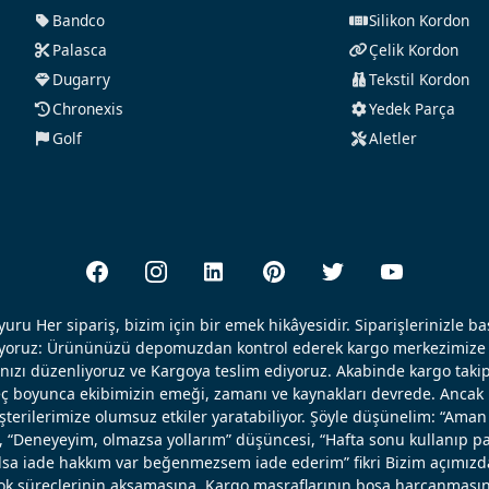
Bandco
Silikon Kordon
Palasca
Çelik Kordon
Dugarry
Tekstil Kordon
Chronexis
Yedek Parça
Golf
Aletler
uru Her sipariş, bizim için bir emek hikâyesidir. Siparişlerinizle b
ışıyoruz: Ürününüzü depomuzdan kontrol ederek kargo merkezimize 
nızı düzenliyoruz ve Kargoya teslim ediyoruz. Akabinde kargo takip
reç boyunca ekibimizin emeği, zamanı ve kaynakları devrede. Ancak k
erilerimize olumsuz etkiler yaratabiliyor. Şöyle düşünelim: “Aman 
, “Deneyeyim, olmazsa yollarım” düşüncesi, “Hafta sonu kullanıp pa
 olsa iade hakkım var beğenmezsem iade ederim” fikri Bizim açımızd
ok süreçlerinin aksamasına, Kargo masraflarının boşa harcanmasın