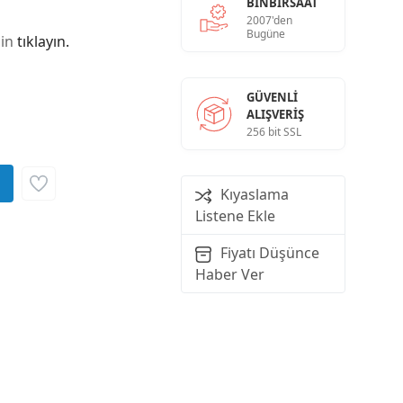
BINBIRSAAT
2007'den
Bugüne
çin
tıklayın.
GÜVENLI
ALIŞVERIŞ
256 bit SSL
Kıyaslama
Listene Ekle
Fiyatı Düşünce
Haber Ver