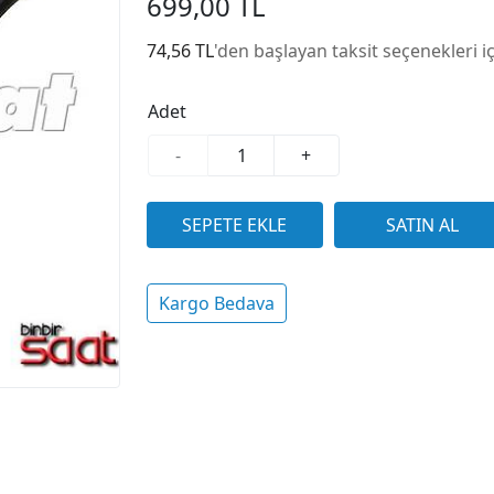
699,00 TL
74,56 TL
'den başlayan taksit seçenekleri i
Adet
-
+
Kargo Bedava