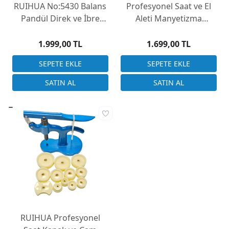
RUIHUA No:5430 Balans
Profesyonel Saat ve El
Pandül Direk ve İbre
Aleti Manyetizma
Çıkarma Levyesi (1.6mm)
Giderici (Demagnetizer)
Tui Ci Qi
1.999,00 TL
1.699,00 TL
RUIHUA Profesyonel