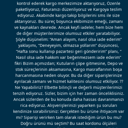
kontrol ederek kargo merkezimize aktarıyoruz, Özenle
paketliyoruz, Faturanızı düzenliyoruz ve Kargoya teslim
ediyoruz. Akabinde kargo takip bilgilerini sms ile size
aktarıyoruz. Bu süreç boyunca ekibimizin emeği, zamanı
ve kaynakları devrede. Ancak keyfi iadeler, hem bize hem
de diğer müşterilerimize olumsuz etkiler yaratabiliyor.
Şöyle düşünelim: “Aman alayım, nasıl olsa iade ederim”
yaklaşımı, “Deneyeyim, olmazsa yollarım” düşüncesi,
“Hafta sonu kullanıp pazartesi geri gönderirim” planı, “
Nasıl olsa iade hakkım var beğenmezsem iade ederim”
fikri Bizim açımızdan; Kutuların çöpe gitmesine, Depo ve
stok süreçlerinin aksamasına, Kargo masraflarının boşa
harcanmasına neden oluyor. Bu da diğer siparişlerinize
ayrılacak zamanı ve hizmet kalitesini olumsuz etkiliyor. ??
Ne Yapabiliriz? Elbette bilinçli ve değerli müşterilerimizi
tenzih ediyoruz. Sizler, bizim için her zaman önceliklisiniz.
Ancak sizlerden de bu konuda daha hassas davranmanızı
rica ediyoruz. Alışverişlerinizi yaparken şu soruları
kendinize sorabilirsiniz: Gerçekten bu ürüne ihtiyacım var
mı? Siparişi verirken tam olarak istediğim ürün bu mu?
Doğru ürünü mü seçtim? Bu saat kordonu ölçüleri