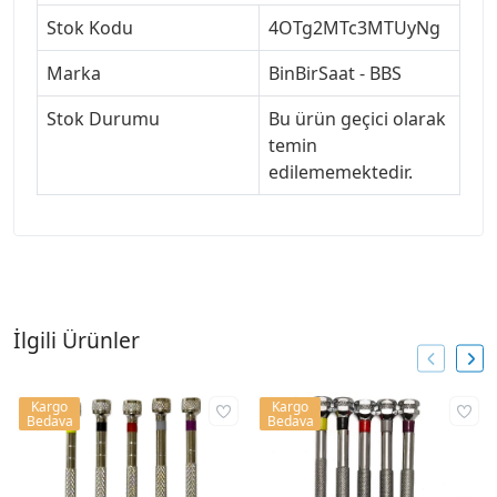
Stok Kodu
4OTg2MTc3MTUyNg
Marka
BinBirSaat - BBS
Stok Durumu
Bu ürün geçici olarak
temin
edilememektedir.
İlgili Ürünler
Kargo
Kargo
Bedava
Bedava