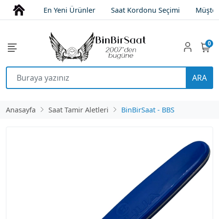
En Yeni Ürünler
Saat Kordonu Seçimi
Müşter
0
ARA
Anasayfa
Saat Tamir Aletleri
BinBirSaat - BBS