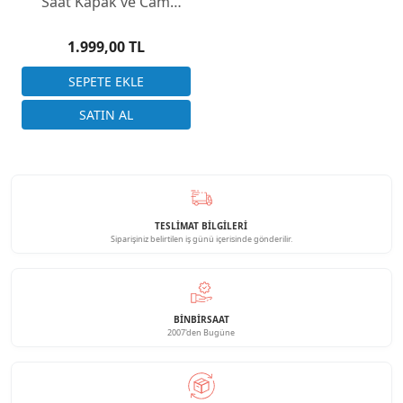
Saat Kapak ve Cam
Kapatma Presi Seti | 12
Adet Çizmez Kalıp
1.999,00 TL
TESLİMAT BİLGİLERİ
Siparişiniz belirtilen iş günü içerisinde gönderilir.
BINBIRSAAT
2007'den Bugüne