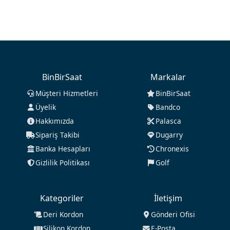
BinBirSaat
Markalar
Müşteri Hizmetleri
BinBirSaat
Üyelik
Bandco
Hakkımızda
Palasca
Sipariş Takibi
Dugarry
Banka Hesapları
Chronexis
Gizlilik Politikası
Golf
Kategoriler
İletişim
Deri Kordon
Gönderi Ofisi
Silikon Kordon
E-Posta