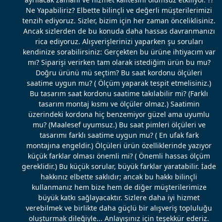
Ne Yapabiliriz? Elbette bilinçli ve değerli müşterilerimizi
tenzih ediyoruz. Sizler, bizim için her zaman önceliklisiniz.
Ancak sizlerden de bu konuda daha hassas davranmanızı
rica ediyoruz. Alışverişlerinizi yaparken şu soruları
kendinize sorabilirsiniz: Gerçekten bu ürüne ihtiyacım var
mı? Siparişi verirken tam olarak istediğim ürün bu mu?
Doğru ürünü mü seçtim? Bu saat kordonu ölçüleri
saatime uygun mu? ( Ölçüm yaparak tespit etmelisiniz.)
Bu tasarım saat kordonu saatime takılabilir mi? (Farklı
tasarım montaj kısmı ve ölçüler olmaz.) Saatimin
üzerindeki kordona hiç benzemiyor güzel ama uyumlu
mu? (Maalesef uyumsuz.) Bu saat pimleri ölçüleri ve
tasarımı farklı saatime uygun mu? ( En ufak fark
montajına engeldir.) Ölçüleri ürün özelliklerinde yazıyor
küçük farklar olması önemli mi? ( Önemli hassas ölçüm
gereklidir.) Bu küçük sorular, büyük farklar yaratabilir. İade
hakkınız elbette saklıdır; ancak bu hakkı bilinçli
kullanmanız hem bize hem de diğer müşterilerimize
büyük katkı sağlayacaktır. Sizlere daha iyi hizmet
verebilmek ve birlikte daha güçlü bir alışveriş topluluğu
oluşturmak dileğiyle... Anlayışınız için teşekkür ederiz.