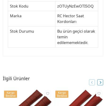
Stok Kodu
zOTUyNzEwOTI5OQ
Marka
RC Hector Saat
Kordonları
Stok Durumu
Bu ürün geçici olarak
temin
edilememektedir.
İlgili Ürünler
Kargo
Kargo
Bedava
Bedava