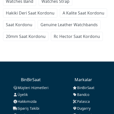
Watches Band
Watches Strap
Hakiki Deri Saat Kordonu
A Kalite Saat Kordonu
Saat Kordonu
Genuine Leather Watchbands
20mm Saat Kordonu
Rc Hector Saat Kordonu
BinBirSaat
Markalar
Müşteri Hizmetleri
BinBirSaat
Üyelik
Bandco
Hakkımızda
Palasca
Sipariş Takibi
Dugarry