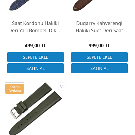
Saat Kordonu Hakiki
Dugarry Kahverengi
Deri Yarı Bombeli Dikişli
Hakiki Süet Deri Saat
18-20-22mm Yerli Üretim
Kordonu 22mm
Lacivert Dikişli Kroko
499,00 TL
999,00 TL
Desen
Kargo
Bedava