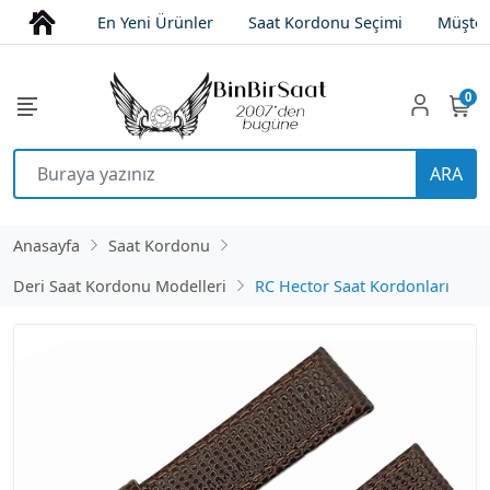
En Yeni Ürünler
Saat Kordonu Seçimi
Müşter
0
ARA
Anasayfa
Saat Kordonu
Deri Saat Kordonu Modelleri
RC Hector Saat Kordonları