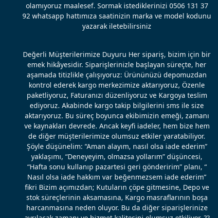
olamıyoruz maalesef. Sormak istediklerinizi 0506 131 37
92 whatsapp hattımıza saatinizin marka ve model kodunu
yazarak iletebilirsiniz
Değerli Müşterilerimize Duyuru Her sipariş, bizim için bir
emek hikâyesidir. Siparişlerinizle başlayan süreçte, her
aşamada titizlikle çalışıyoruz: Ürününüzü depomuzdan
kontrol ederek kargo merkezimize aktarıyoruz, Özenle
paketliyoruz, Faturanızı düzenliyoruz ve Kargoya teslim
ediyoruz. Akabinde kargo takip bilgilerini sms ile size
aktarıyoruz. Bu süreç boyunca ekibimizin emeği, zamanı
ve kaynakları devrede. Ancak keyfi iadeler, hem bize hem
de diğer müşterilerimize olumsuz etkiler yaratabiliyor.
Şöyle düşünelim: “Aman alayım, nasıl olsa iade ederim”
yaklaşımı, “Deneyeyim, olmazsa yollarım” düşüncesi,
“Hafta sonu kullanıp pazartesi geri gönderirim” planı, “
Nasıl olsa iade hakkım var beğenmezsem iade ederim”
fikri Bizim açımızdan; Kutuların çöpe gitmesine, Depo ve
stok süreçlerinin aksamasına, Kargo masraflarının boşa
harcanmasına neden oluyor. Bu da diğer siparişlerinize
ayrılacak zamanı ve hizmet kalitesini olumsuz etkiliyor. ??