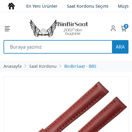
En Yeni Ürünler
Saat Kordonu Seçimi
Müşter
0
ARA
Anasayfa
Saat Kordonu
BinBirSaat - BBS