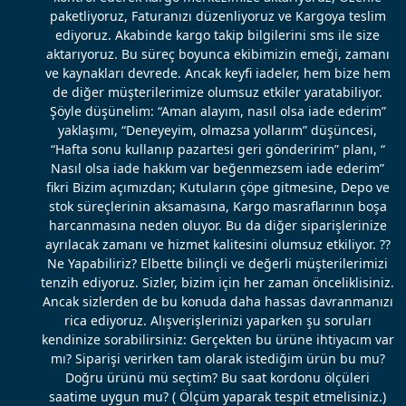
paketliyoruz, Faturanızı düzenliyoruz ve Kargoya teslim
ediyoruz. Akabinde kargo takip bilgilerini sms ile size
aktarıyoruz. Bu süreç boyunca ekibimizin emeği, zamanı
ve kaynakları devrede. Ancak keyfi iadeler, hem bize hem
de diğer müşterilerimize olumsuz etkiler yaratabiliyor.
Şöyle düşünelim: “Aman alayım, nasıl olsa iade ederim”
yaklaşımı, “Deneyeyim, olmazsa yollarım” düşüncesi,
“Hafta sonu kullanıp pazartesi geri gönderirim” planı, “
Nasıl olsa iade hakkım var beğenmezsem iade ederim”
fikri Bizim açımızdan; Kutuların çöpe gitmesine, Depo ve
stok süreçlerinin aksamasına, Kargo masraflarının boşa
harcanmasına neden oluyor. Bu da diğer siparişlerinize
ayrılacak zamanı ve hizmet kalitesini olumsuz etkiliyor. ??
Ne Yapabiliriz? Elbette bilinçli ve değerli müşterilerimizi
tenzih ediyoruz. Sizler, bizim için her zaman önceliklisiniz.
Ancak sizlerden de bu konuda daha hassas davranmanızı
rica ediyoruz. Alışverişlerinizi yaparken şu soruları
kendinize sorabilirsiniz: Gerçekten bu ürüne ihtiyacım var
mı? Siparişi verirken tam olarak istediğim ürün bu mu?
Doğru ürünü mü seçtim? Bu saat kordonu ölçüleri
saatime uygun mu? ( Ölçüm yaparak tespit etmelisiniz.)