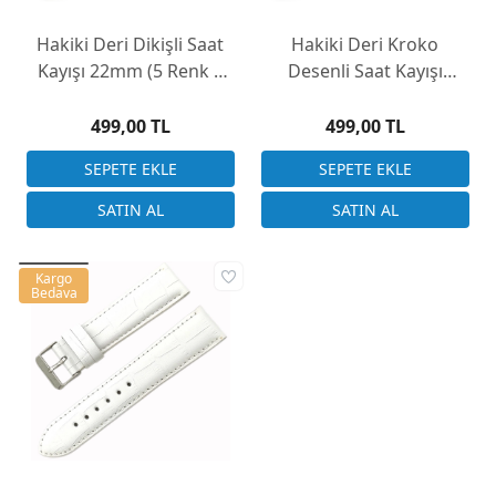
Hakiki Deri Dikişli Saat
Hakiki Deri Kroko
Kayışı 22mm (5 Renk –
Desenli Saat Kayışı
Yerli Üretim)
22mm (6 Renk – Yerli
Üretim)
499,00 TL
499,00 TL
Kargo
Bedava