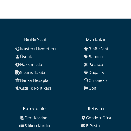
BinBirSaat
Markalar
Müşteri Hizmetleri
BinBirSaat
Üyelik
Bandco
Hakkımızda
Palasca
Sipariş Takibi
Dugarry
Banka Hesapları
Chronexis
Gizlilik Politikası
Golf
Kategoriler
İletişim
Deri Kordon
Gönderi Ofisi
Silikon Kordon
E-Posta