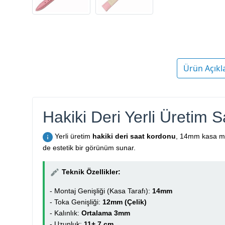
Ürün Açıkl
Hakiki Deri Yerli Üretim
Yerli üretim
hakiki deri saat kordonu
, 14mm kasa mon
de estetik bir görünüm sunar.
Teknik Özellikler:
- Montaj Genişliği (Kasa Tarafı):
14mm
- Toka Genişliği:
12mm (Çelik)
- Kalınlık:
Ortalama 3mm
- Uzunluk:
11+ 7 cm