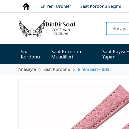
En Yeni Ürünler
Saat Kordonu Seçimi
Saat 
Saat Kordonu 
Saat Kayışı E
Kordonu
Muadilleri
Yapımı
Anasayfa
Saat Kordonu
BinBirSaat - BBS