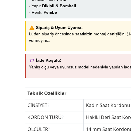
- Yapı:
Dikişli & Bombeli
- Renk:
Pembe
Sipariş & Uyum Uyarısı:
Lütfen sipariş öncesinde saatinizin montaj genişliğini
vermeyiniz.
İade Koşulu:
Yanlış ölçü veya uyumsuz model nedeniyle yapılan iadele
Teknik Özellikler
CİNSİYET
?
Kadın Saat Kordonu
KORDON TÜRÜ
?
Hakiki Deri Saat Ko
ÖLÇÜLER
?
14 mm Saat Kordon