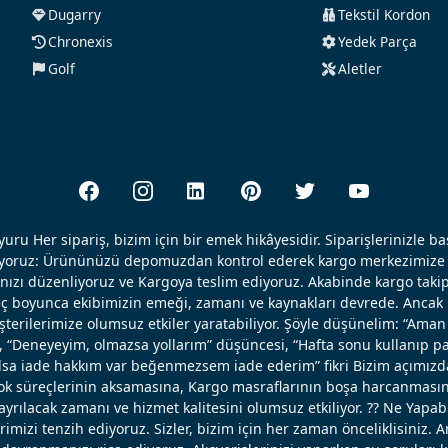
Dugarry
Tekstil Kordon
Chronexis
Yedek Parça
Golf
Aletler
uru Her sipariş, bizim için bir emek hikâyesidir. Siparişlerinizle b
ışıyoruz: Ürününüzü depomuzdan kontrol ederek kargo merkezimize 
nızı düzenliyoruz ve Kargoya teslim ediyoruz. Akabinde kargo takip
reç boyunca ekibimizin emeği, zamanı ve kaynakları devrede. Ancak k
erilerimize olumsuz etkiler yaratabiliyor. Şöyle düşünelim: “Aman 
, “Deneyeyim, olmazsa yollarım” düşüncesi, “Hafta sonu kullanıp pa
 olsa iade hakkım var beğenmezsem iade ederim” fikri Bizim açımızd
ok süreçlerinin aksamasına, Kargo masraflarının boşa harcanmasın
ayrılacak zamanı ve hizmet kalitesini olumsuz etkiliyor. ?? Ne Yapabi
erimizi tenzih ediyoruz. Sizler, bizim için her zaman önceliklisiniz. 