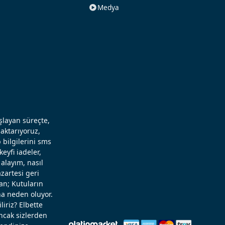
Medya
aşlayan süreçte,
aktarıyoruz,
 bilgilerini sms
eyfi iadeler,
alayım, nasıl
zartesi geri
an; Kutuların
a neden oluyor.
liriz? Elbette
Ancak sizlerden