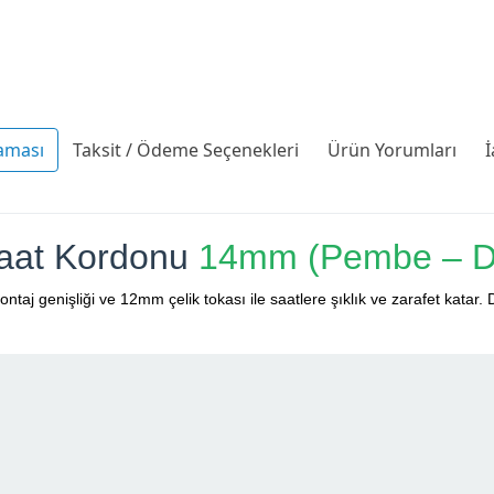
aması
Taksit / Ödeme Seçenekleri
Ürün Yorumları
İ
 Saat Kordonu
14mm (Pembe – Dik
taj genişliği ve 12mm çelik tokası ile saatlere şıklık ve zarafet katar.