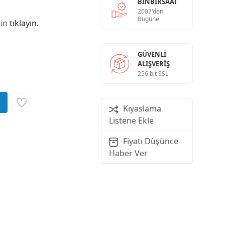
BINBIRSAAT
2007'den
Bugüne
çin
tıklayın.
GÜVENLI
ALIŞVERIŞ
256 bit SSL
Kıyaslama
Listene Ekle
Fiyatı Düşünce
Haber Ver