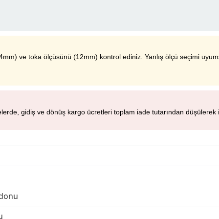
 (14mm) ve toka ölçüsünü (12mm) kontrol ediniz. Yanlış ölçü seçimi uyu
rde, gidiş ve dönüş kargo ücretleri toplam iade tutarından düşülerek i
rdonu
u