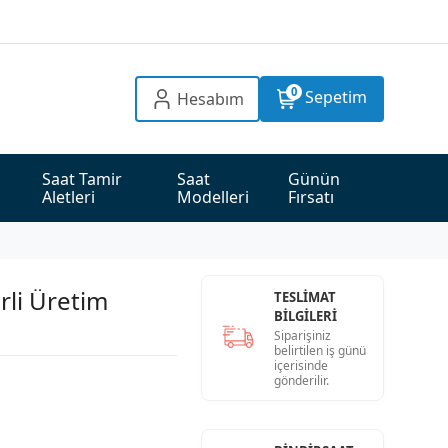
0
Sepetim
Hesabım
Saat Tamir 
Saat 
Günün 
Aletleri
Modelleri
Fırsatı
rli Üretim
TESLİMAT
BİLGİLERİ
Siparişiniz
belirtilen iş günü
içerisinde
gönderilir.