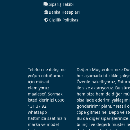
Sipariş Takibi
Banka Hesapları
Gizlilik Politikası
Telefon ile iletişime
Değerli Müşterilerimize Duy
yoğun olduğumuz
her aşamada titizlikle çal
için müsait
Özenle paketliyoruz, Fatura
olamıyoruz
ile size aktarıyoruz. Bu sü
maalesef. Sormak
hem bize hem de diğer müşt
istediklerinizi 0506
olsa iade ederim” yaklaşımı
131 37 92
gönderirim” planı, “ Nasıl
whatsapp
çöpe gitmesine, Depo ve st
hattımıza saatinizin
Bu da diğer siparişlerinize 
marka ve model
bilinçli ve değerli müşteril