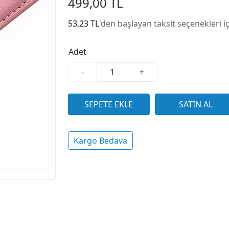
499,00 TL
53,23 TL
'den başlayan taksit seçenekleri i
Adet
-
+
Kargo Bedava