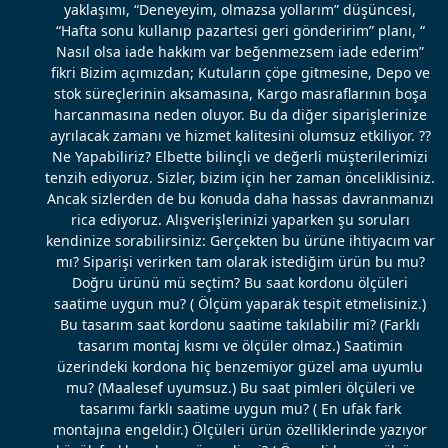
yaklaşımı, “Deneyeyim, olmazsa yollarım” düşüncesi,
“Hafta sonu kullanıp pazartesi geri gönderirim” planı, “
Nasıl olsa iade hakkım var beğenmezsem iade ederim”
fikri Bizim açımızdan; Kutuların çöpe gitmesine, Depo ve
stok süreçlerinin aksamasına, Kargo masraflarının boşa
harcanmasına neden oluyor. Bu da diğer siparişlerinize
ayrılacak zamanı ve hizmet kalitesini olumsuz etkiliyor. ??
Ne Yapabiliriz? Elbette bilinçli ve değerli müşterilerimizi
tenzih ediyoruz. Sizler, bizim için her zaman önceliklisiniz.
Ancak sizlerden de bu konuda daha hassas davranmanızı
rica ediyoruz. Alışverişlerinizi yaparken şu soruları
kendinize sorabilirsiniz: Gerçekten bu ürüne ihtiyacım var
mı? Siparişi verirken tam olarak istediğim ürün bu mu?
Doğru ürünü mü seçtim? Bu saat kordonu ölçüleri
saatime uygun mu? ( Ölçüm yaparak tespit etmelisiniz.)
Bu tasarım saat kordonu saatime takılabilir mi? (Farklı
tasarım montaj kısmı ve ölçüler olmaz.) Saatimin
üzerindeki kordona hiç benzemiyor güzel ama uyumlu
mu? (Maalesef uyumsuz.) Bu saat pimleri ölçüleri ve
tasarımı farklı saatime uygun mu? ( En ufak fark
montajına engeldir.) Ölçüleri ürün özelliklerinde yazıyor