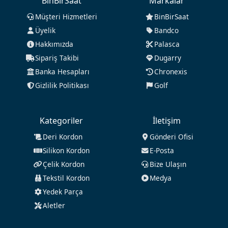
BinBirSaat
Markalar
Müşteri Hizmetleri
BinBirSaat
Üyelik
Bandco
Hakkımızda
Palasca
Sipariş Takibi
Dugarry
Banka Hesapları
Chronexis
Gizlilik Politikası
Golf
Kategoriler
İletişim
Deri Kordon
Gönderi Ofisi
Silikon Kordon
E-Posta
Çelik Kordon
Bize Ulaşın
Tekstil Kordon
Medya
Yedek Parça
Aletler