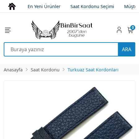
En Yeni Ürünler
Saat Kordonu Seçimi
Müşter
0
ARA
Anasayfa
Saat Kordonu
Turkuaz Saat Kordonları