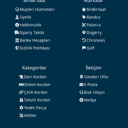
BinBirSaat
Markalar
Müşteri Hizmetleri
BinBirSaat
Üyelik
Bandco
Hakkımızda
Palasca
Sipariş Takibi
Dugarry
Banka Hesapları
Chronexis
Gizlilik Politikası
Golf
Kategoriler
İletişim
Deri Kordon
Gönderi Ofisi
Silikon Kordon
E-Posta
Çelik Kordon
Bize Ulaşın
Tekstil Kordon
Medya
Yedek Parça
Aletler