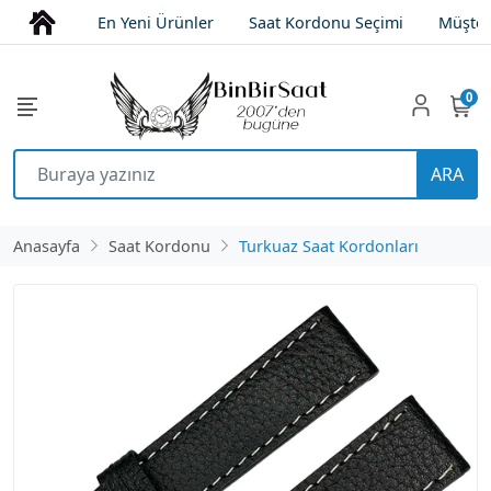
En Yeni Ürünler
Saat Kordonu Seçimi
Müşter
0
ARA
Anasayfa
Saat Kordonu
Turkuaz Saat Kordonları