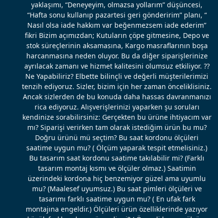
yaklaşımı, “Deneyeyim, olmazsa yollarım” düşüncesi,
“Hafta sonu kullanıp pazartesi geri gönderirim” planı, “
Nasıl olsa iade hakkım var beğenmezsem iade ederim”
fikri Bizim açımızdan; Kutuların çöpe gitmesine, Depo ve
stok süreçlerinin aksamasına, Kargo masraflarının boşa
harcanmasına neden oluyor. Bu da diğer siparişlerinize
ayrılacak zamanı ve hizmet kalitesini olumsuz etkiliyor. ??
Ne Yapabiliriz? Elbette bilinçli ve değerli müşterilerimizi
tenzih ediyoruz. Sizler, bizim için her zaman önceliklisiniz.
Ancak sizlerden de bu konuda daha hassas davranmanızı
rica ediyoruz. Alışverişlerinizi yaparken şu soruları
kendinize sorabilirsiniz: Gerçekten bu ürüne ihtiyacım var
mı? Siparişi verirken tam olarak istediğim ürün bu mu?
Doğru ürünü mü seçtim? Bu saat kordonu ölçüleri
saatime uygun mu? ( Ölçüm yaparak tespit etmelisiniz.)
Bu tasarım saat kordonu saatime takılabilir mi? (Farklı
tasarım montaj kısmı ve ölçüler olmaz.) Saatimin
üzerindeki kordona hiç benzemiyor güzel ama uyumlu
mu? (Maalesef uyumsuz.) Bu saat pimleri ölçüleri ve
tasarımı farklı saatime uygun mu? ( En ufak fark
montajına engeldir.) Ölçüleri ürün özelliklerinde yazıyor