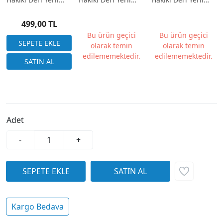
Üretim 20mm
Üretim 20mm
Üretim 20mm
Siyah Rolax Desen
Siyah Kroko Desen
Kroko Desen Beyaz
499,00 TL
Kırmızı Dikiş
İp
Bu ürün geçici
Bu ürün geçici
olarak temin
olarak temin
edilememektedir.
edilememektedir.
Adet
-
+
Kargo Bedava