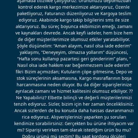
aşamada titizlikle çalışıyoruz: Ürününüzü depomuzdan
kontrol ederek kargo merkezimize aktarıyoruz, Özenle
paketliyoruz, Faturanızı düzenliyoruz ve Kargoya teslim
ediyoruz. Akabinde kargo takip bilgilerini sms ile size
aktarıyoruz. Bu süreç boyunca ekibimizin emeği, zamanı
ve kaynakları devrede. Ancak keyfi iadeler, hem bize hem
de diğer müşterilerimize olumsuz etkiler yaratabiliyor.
Şöyle düşünelim: “Aman alayım, nasıl olsa iade ederim”
yaklaşımı, “Deneyeyim, olmazsa yollarım” düşüncesi,
“Hafta sonu kullanıp pazartesi geri gönderirim” planı, “
Nasıl olsa iade hakkım var beğenmezsem iade ederim”
fikri Bizim açımızdan; Kutuların çöpe gitmesine, Depo ve
stok süreçlerinin aksamasına, Kargo masraflarının boşa
harcanmasına neden oluyor. Bu da diğer siparişlerinize
ayrılacak zamanı ve hizmet kalitesini olumsuz etkiliyor. ??
Ne Yapabiliriz? Elbette bilinçli ve değerli müşterilerimizi
tenzih ediyoruz. Sizler, bizim için her zaman önceliklisiniz.
Ancak sizlerden de bu konuda daha hassas davranmanızı
rica ediyoruz. Alışverişlerinizi yaparken şu soruları
kendinize sorabilirsiniz: Gerçekten bu ürüne ihtiyacım var
mı? Siparişi verirken tam olarak istediğim ürün bu mu?
Doğru ürünü mü seçtim? Bu saat kordonu ölçüleri