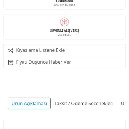
BINBIRSAAT
2007'den Bugüne
GÜVENLI ALIŞVERIŞ
256 bit SSL
Kıyaslama Listene Ekle
Fiyatı Düşünce Haber Ver
Ürün Açıklaması
Taksit / Ödeme Seçenekleri
Ürü