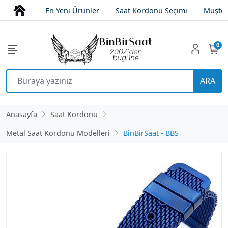
En Yeni Ürünler
Saat Kordonu Seçimi
Müşter
0
ARA
Anasayfa
Saat Kordonu
Metal Saat Kordonu Modelleri
BinBirSaat - BBS