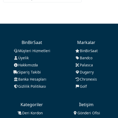
BinBirSaat
Markalar
Müşteri Hizmetleri
BinBirSaat
Üyelik
Bandco
Hakkımızda
Palasca
Sipariş Takibi
Dugarry
Banka Hesapları
Chronexis
Gizlilik Politikası
Golf
Kategoriler
İletişim
Deri Kordon
Gönderi Ofisi