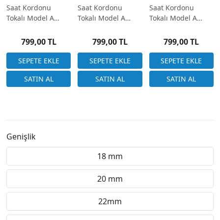
Saat Kordonu
Saat Kordonu
Saat Kordonu
Tokalı Model A
Tokalı Model A
Tokalı Model A
Kalite Hasır Çelik
Kalite Hasır Çelik
Kalite Hasır Çelik
Altın Rengi 18-20-
18-20-22-24mm
Siyah 18-20-22-
799,00 TL
799,00 TL
799,00 TL
22-24mm
24mm
Genişlik
18 mm
20 mm
22mm