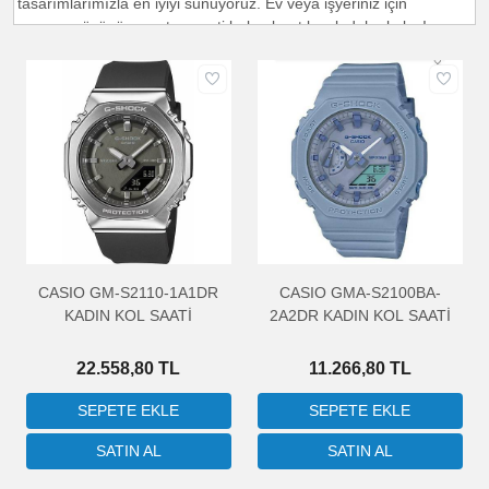
tasarımlarımızla en iyiyi sunuyoruz. Ev veya işyeriniz için
zamanın özünü yansıtan saati bulmak artık çok daha kolay!
Tasarım ve Fonksiyonun Mükemmel Buluşması
Her anınıza uygun bir saat bulmak zor olabilir, ancak bizim geniş
ürün yelpazemizde kesinlikle istediğiniz tarzı ve işlevi
bulacaksınız. Modern minimalistten klasik şıklığa, retro tarzdan
çağdaş tasarımlara kadar, her zevke hitap eden saatlerimiz
mevcuttur. Ayrıca, duvar ve masa saatleri arasında seçim
yapabilir, yaşam alanınıza en uygun olanı seçebilirsiniz.
Kalite ve Güvenilirlikte Sınır Tanımıyoruz
CASIO GM-S2110-1A1DR
CASIO GMA-S2100BA-
Müşteri memnuniyeti ve kalite bizim önceliğimizdir. Saatlerimiz,
KADIN KOL SAATİ
2A2DR KADIN KOL SAATİ
en yüksek kalite standartlarını karşılayan malzemelerden
üretilmiştir ve hassas bir şekilde işlenmiştir. Güvenilir
22.558,80 TL
11.266,80 TL
mekanizmalarıyla, yıllarca sorunsuz çalışacaklarından emin
olabilirsiniz. Üstelik, her bir ürünümüz, estetik değeri kadar
dayanıklılığıyla da öne çıkar.
Zamanı Yakalamanın Tam Zamanı