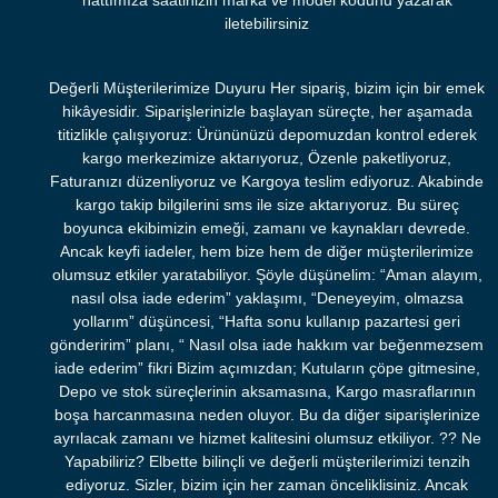
hattımıza saatinizin marka ve model kodunu yazarak
iletebilirsiniz
Değerli Müşterilerimize Duyuru Her sipariş, bizim için bir emek
hikâyesidir. Siparişlerinizle başlayan süreçte, her aşamada
titizlikle çalışıyoruz: Ürününüzü depomuzdan kontrol ederek
kargo merkezimize aktarıyoruz, Özenle paketliyoruz,
Faturanızı düzenliyoruz ve Kargoya teslim ediyoruz. Akabinde
kargo takip bilgilerini sms ile size aktarıyoruz. Bu süreç
boyunca ekibimizin emeği, zamanı ve kaynakları devrede.
Ancak keyfi iadeler, hem bize hem de diğer müşterilerimize
olumsuz etkiler yaratabiliyor. Şöyle düşünelim: “Aman alayım,
nasıl olsa iade ederim” yaklaşımı, “Deneyeyim, olmazsa
yollarım” düşüncesi, “Hafta sonu kullanıp pazartesi geri
gönderirim” planı, “ Nasıl olsa iade hakkım var beğenmezsem
iade ederim” fikri Bizim açımızdan; Kutuların çöpe gitmesine,
Depo ve stok süreçlerinin aksamasına, Kargo masraflarının
boşa harcanmasına neden oluyor. Bu da diğer siparişlerinize
ayrılacak zamanı ve hizmet kalitesini olumsuz etkiliyor. ?? Ne
Yapabiliriz? Elbette bilinçli ve değerli müşterilerimizi tenzih
ediyoruz. Sizler, bizim için her zaman önceliklisiniz. Ancak