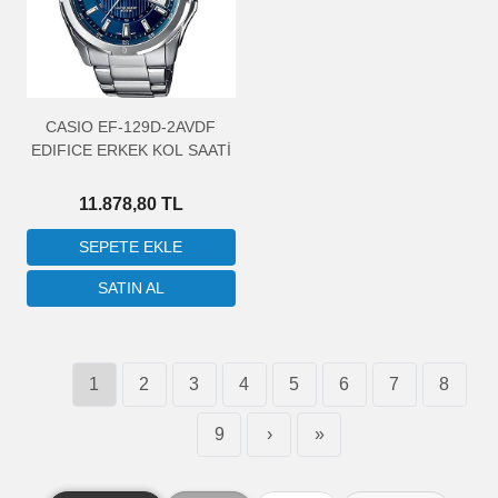
CASIO EF-129D-2AVDF
EDIFICE ERKEK KOL SAATİ
11.878,80 TL
1
2
3
4
5
6
7
8
9
›
»