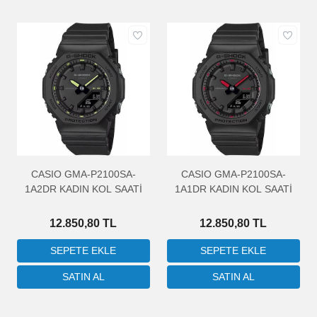
Hayatınızı düzenlemek ve stilinizi yansıtmak için en mükemmel
saati bulun. İster evinizi süslemek isteyin, ister işyerinizi
canlandırmak için, sahip olabileceğiniz en iyi kalitedeki kol masa
ve duvar saatlerimizle tarzınızı yansıtın. Hemen göz atın ve
zamana karşı bu benzersiz yolculuğa katılın!
Zamanı yakalamanın en iyi yolu bizimle başlar. Şimdi keşfedin ve
tarzınızı zamanla buluşturun!
CASIO GMA-P2100SA-
CASIO GMA-P2100SA-
1A2DR KADIN KOL SAATİ
1A1DR KADIN KOL SAATİ
12.850,80 TL
12.850,80 TL