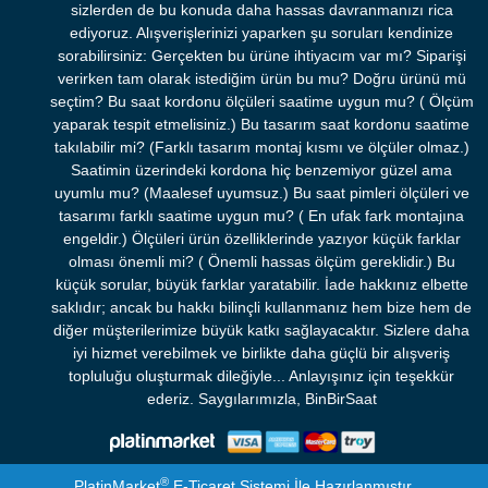
sizlerden de bu konuda daha hassas davranmanızı rica
ediyoruz. Alışverişlerinizi yaparken şu soruları kendinize
sorabilirsiniz: Gerçekten bu ürüne ihtiyacım var mı? Siparişi
verirken tam olarak istediğim ürün bu mu? Doğru ürünü mü
seçtim? Bu saat kordonu ölçüleri saatime uygun mu? ( Ölçüm
yaparak tespit etmelisiniz.) Bu tasarım saat kordonu saatime
takılabilir mi? (Farklı tasarım montaj kısmı ve ölçüler olmaz.)
Saatimin üzerindeki kordona hiç benzemiyor güzel ama
uyumlu mu? (Maalesef uyumsuz.) Bu saat pimleri ölçüleri ve
tasarımı farklı saatime uygun mu? ( En ufak fark montajına
engeldir.) Ölçüleri ürün özelliklerinde yazıyor küçük farklar
olması önemli mi? ( Önemli hassas ölçüm gereklidir.) Bu
küçük sorular, büyük farklar yaratabilir. İade hakkınız elbette
saklıdır; ancak bu hakkı bilinçli kullanmanız hem bize hem de
diğer müşterilerimize büyük katkı sağlayacaktır. Sizlere daha
iyi hizmet verebilmek ve birlikte daha güçlü bir alışveriş
topluluğu oluşturmak dileğiyle... Anlayışınız için teşekkür
ederiz. Saygılarımızla, BinBirSaat
®
PlatinMarket
E-Ticaret Sistemi
İle Hazırlanmıştır.