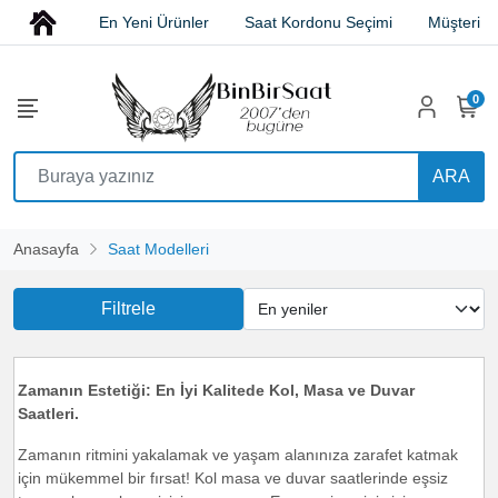
En Yeni Ürünler
Saat Kordonu Seçimi
Müşteri H
0
ARA
Anasayfa
Saat Modelleri
Filtrele
Zamanın Estetiği: En İyi Kalitede Kol, Masa ve Duvar
Saatleri.
Zamanın ritmini yakalamak ve yaşam alanınıza zarafet katmak
için mükemmel bir fırsat! Kol masa ve duvar saatlerinde eşsiz