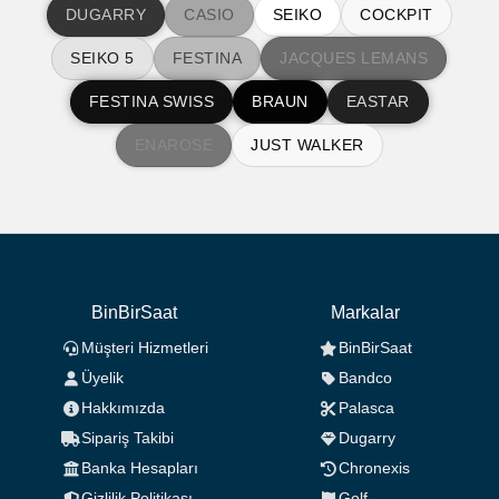
DUGARRY
CASIO
SEIKO
COCKPIT
SEIKO 5
FESTINA
JACQUES LEMANS
FESTINA SWISS
BRAUN
EASTAR
ENAROSE
JUST WALKER
BinBirSaat
Markalar
Müşteri Hizmetleri
BinBirSaat
Üyelik
Bandco
Hakkımızda
Palasca
Sipariş Takibi
Dugarry
Banka Hesapları
Chronexis
Gizlilik Politikası
Golf