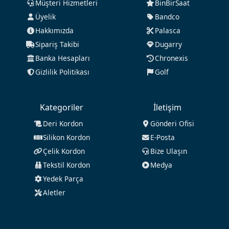
Müşteri Hizmetleri
BinBirSaat
Üyelik
Bandco
Hakkımızda
Palasca
Sipariş Takibi
Dugarry
Banka Hesapları
Chronexis
Gizlilik Politikası
Golf
Kategoriler
İletişim
Deri Kordon
Gönderi Ofisi
Silikon Kordon
E-Posta
Çelik Kordon
Bize Ulaşın
Tekstil Kordon
Medya
Yedek Parça
Aletler