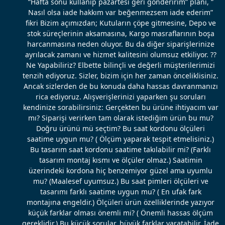
“Hafta sonu kullanıp pazartesi geri gönderirim” planı, “
Nasıl olsa iade hakkım var beğenmezsem iade ederim”
fikri Bizim açımızdan; Kutuların çöpe gitmesine, Depo ve
stok süreçlerinin aksamasına, Kargo masraflarının boşa
harcanmasına neden oluyor. Bu da diğer siparişlerinize
ayrılacak zamanı ve hizmet kalitesini olumsuz etkiliyor. ??
Ne Yapabiliriz? Elbette bilinçli ve değerli müşterilerimizi
tenzih ediyoruz. Sizler, bizim için her zaman önceliklisiniz.
Ancak sizlerden de bu konuda daha hassas davranmanızı
rica ediyoruz. Alışverişlerinizi yaparken şu soruları
kendinize sorabilirsiniz: Gerçekten bu ürüne ihtiyacım var
mı? Siparişi verirken tam olarak istediğim ürün bu mu?
Doğru ürünü mü seçtim? Bu saat kordonu ölçüleri
saatime uygun mu? ( Ölçüm yaparak tespit etmelisiniz.)
Bu tasarım saat kordonu saatime takılabilir mi? (Farklı
tasarım montaj kısmı ve ölçüler olmaz.) Saatimin
üzerindeki kordona hiç benzemiyor güzel ama uyumlu
mu? (Maalesef uyumsuz.) Bu saat pimleri ölçüleri ve
tasarımı farklı saatime uygun mu? ( En ufak fark
montajına engeldir.) Ölçüleri ürün özelliklerinde yazıyor
küçük farklar olması önemli mi? ( Önemli hassas ölçüm
gereklidir.) Bu küçük sorular, büyük farklar yaratabilir. İade