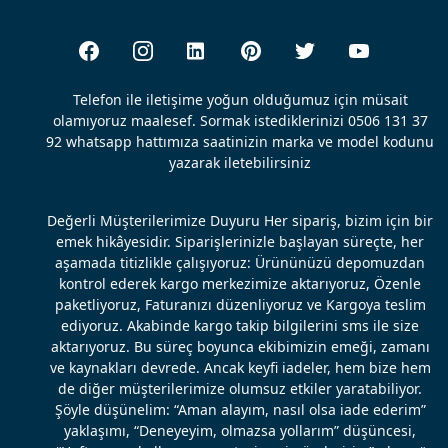
Telefon ile iletişime yoğun olduğumuz için müsait
olamıyoruz maalesef. Sormak istediklerinizi 0506 131 37
92 whatsapp hattımıza saatinizin marka ve model kodunu
yazarak iletebilirsiniz
Değerli Müşterilerimize Duyuru Her sipariş, bizim için bir
emek hikâyesidir. Siparişlerinizle başlayan süreçte, her
aşamada titizlikle çalışıyoruz: Ürününüzü depomuzdan
kontrol ederek kargo merkezimize aktarıyoruz, Özenle
paketliyoruz, Faturanızı düzenliyoruz ve Kargoya teslim
ediyoruz. Akabinde kargo takip bilgilerini sms ile size
aktarıyoruz. Bu süreç boyunca ekibimizin emeği, zamanı
ve kaynakları devrede. Ancak keyfi iadeler, hem bize hem
de diğer müşterilerimize olumsuz etkiler yaratabiliyor.
Şöyle düşünelim: “Aman alayım, nasıl olsa iade ederim”
yaklaşımı, “Deneyeyim, olmazsa yollarım” düşüncesi,