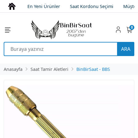
En Yeni Ürünler
Saat Kordonu Seçimi
Müşter
0
ARA
Anasayfa
Saat Tamir Aletleri
BinBirSaat - BBS