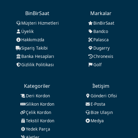
BinBirSaat
Markalar
Müşteri Hizmetleri
BinBirSaat
Üyelik
Bandco
Hakkımızda
Palasca
Sipariş Takibi
Dugarry
Banka Hesapları
Chronexis
Gizlilik Politikası
Golf
Kategoriler
İletişim
Deri Kordon
Gönderi Ofisi
Silikon Kordon
E-Posta
Çelik Kordon
Bize Ulaşın
Tekstil Kordon
Medya
Yedek Parça
Aletler