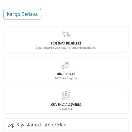
Kargo Bedava
TESLİMAT BİLGİLERİ
Siparişiniz belirtilen iş günü içerisinde gönderilir.
BINBIRSAAT
2007'den Bugüne
GÜVENLI ALIŞVERIŞ
256 bit SSL
Kıyaslama Listene Ekle