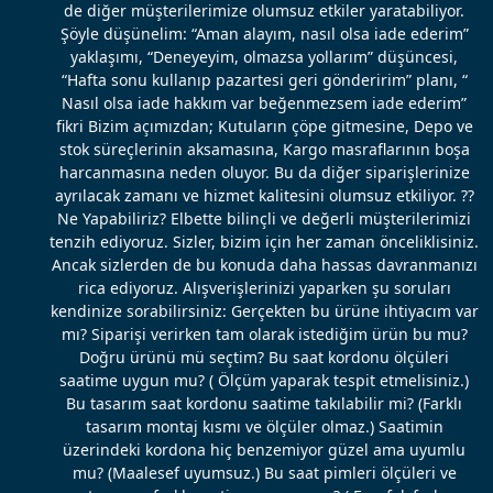
de diğer müşterilerimize olumsuz etkiler yaratabiliyor.
Şöyle düşünelim: “Aman alayım, nasıl olsa iade ederim”
yaklaşımı, “Deneyeyim, olmazsa yollarım” düşüncesi,
“Hafta sonu kullanıp pazartesi geri gönderirim” planı, “
Nasıl olsa iade hakkım var beğenmezsem iade ederim”
fikri Bizim açımızdan; Kutuların çöpe gitmesine, Depo ve
stok süreçlerinin aksamasına, Kargo masraflarının boşa
harcanmasına neden oluyor. Bu da diğer siparişlerinize
ayrılacak zamanı ve hizmet kalitesini olumsuz etkiliyor. ??
Ne Yapabiliriz? Elbette bilinçli ve değerli müşterilerimizi
tenzih ediyoruz. Sizler, bizim için her zaman önceliklisiniz.
Ancak sizlerden de bu konuda daha hassas davranmanızı
rica ediyoruz. Alışverişlerinizi yaparken şu soruları
kendinize sorabilirsiniz: Gerçekten bu ürüne ihtiyacım var
mı? Siparişi verirken tam olarak istediğim ürün bu mu?
Doğru ürünü mü seçtim? Bu saat kordonu ölçüleri
saatime uygun mu? ( Ölçüm yaparak tespit etmelisiniz.)
Bu tasarım saat kordonu saatime takılabilir mi? (Farklı
tasarım montaj kısmı ve ölçüler olmaz.) Saatimin
üzerindeki kordona hiç benzemiyor güzel ama uyumlu
mu? (Maalesef uyumsuz.) Bu saat pimleri ölçüleri ve