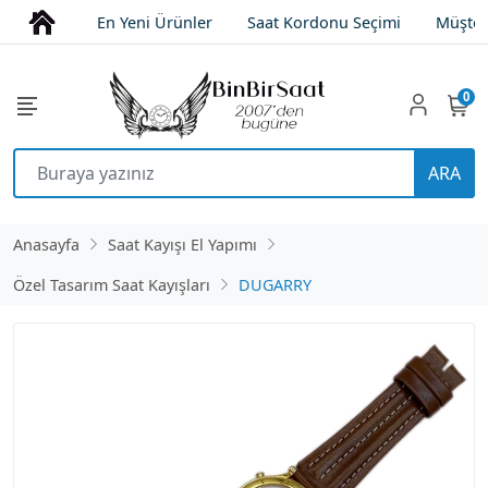
En Yeni Ürünler
Saat Kordonu Seçimi
Müşter
0
ARA
Anasayfa
Saat Kayışı El Yapımı
Özel Tasarım Saat Kayışları
DUGARRY