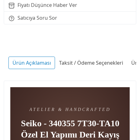
Fiyatı Düşünce Haber Ver
Satıcıya Soru Sor
Ürün Açıklaması
Taksit / Ödeme Seçenekleri
Ürü
ATELIER & HANDCRAFTED
Seiko - 340355 7T30-TA10
Özel El Yapımı Deri Kayış