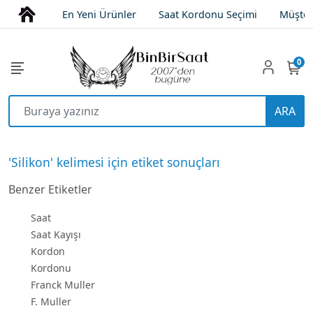
En Yeni Ürünler
Saat Kordonu Seçimi
Müşter
0
ARA
'Silikon' kelimesi için etiket sonuçları
Benzer Etiketler
Saat
Saat Kayışı
Kordon
Kordonu
Franck Muller
F. Muller