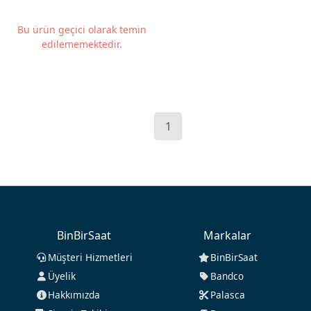
Bu ürün geçici olarak temin
edilememektedir.
1
BinBirSaat
Markalar
Müşteri Hizmetleri
BinBirSaat
Üyelik
Bandco
Hakkımızda
Palasca