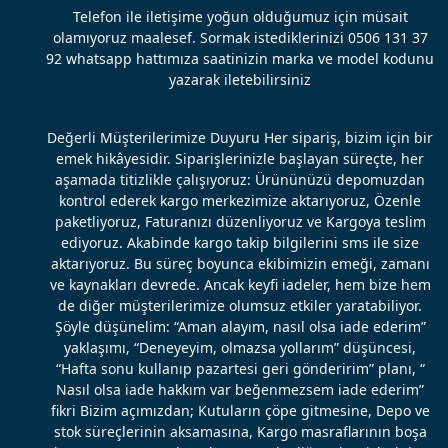
Telefon ile iletişime yoğun olduğumuz için müsait
olamıyoruz maalesef. Sormak istediklerinizi 0506 131 37
92 whatsapp hattımıza saatinizin marka ve model kodunu
yazarak iletebilirsiniz
Değerli Müşterilerimize Duyuru Her sipariş, bizim için bir
emek hikâyesidir. Siparişlerinizle başlayan süreçte, her
aşamada titizlikle çalışıyoruz: Ürününüzü depomuzdan
kontrol ederek kargo merkezimize aktarıyoruz, Özenle
paketliyoruz, Faturanızı düzenliyoruz ve Kargoya teslim
ediyoruz. Akabinde kargo takip bilgilerini sms ile size
aktarıyoruz. Bu süreç boyunca ekibimizin emeği, zamanı
ve kaynakları devrede. Ancak keyfi iadeler, hem bize hem
de diğer müşterilerimize olumsuz etkiler yaratabiliyor.
Şöyle düşünelim: “Aman alayım, nasıl olsa iade ederim”
yaklaşımı, “Deneyeyim, olmazsa yollarım” düşüncesi,
“Hafta sonu kullanıp pazartesi geri gönderirim” planı, “
Nasıl olsa iade hakkım var beğenmezsem iade ederim”
fikri Bizim açımızdan; Kutuların çöpe gitmesine, Depo ve
stok süreçlerinin aksamasına, Kargo masraflarının boşa