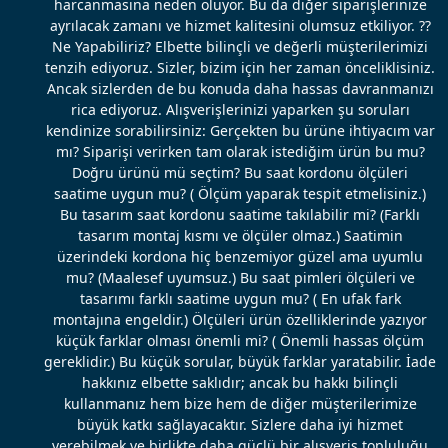
harcanmasına neden oluyor. Bu da diğer siparişlerinize
ayrılacak zamanı ve hizmet kalitesini olumsuz etkiliyor. ??
Ne Yapabiliriz? Elbette bilinçli ve değerli müşterilerimizi
tenzih ediyoruz. Sizler, bizim için her zaman önceliklisiniz.
Ancak sizlerden de bu konuda daha hassas davranmanızı
rica ediyoruz. Alışverişlerinizi yaparken şu soruları
kendinize sorabilirsiniz: Gerçekten bu ürüne ihtiyacım var
mı? Siparişi verirken tam olarak istediğim ürün bu mu?
Doğru ürünü mü seçtim? Bu saat kordonu ölçüleri
saatime uygun mu? ( Ölçüm yaparak tespit etmelisiniz.)
Bu tasarım saat kordonu saatime takılabilir mi? (Farklı
tasarım montaj kısmı ve ölçüler olmaz.) Saatimin
üzerindeki kordona hiç benzemiyor güzel ama uyumlu
mu? (Maalesef uyumsuz.) Bu saat pimleri ölçüleri ve
tasarımı farklı saatime uygun mu? ( En ufak fark
montajına engeldir.) Ölçüleri ürün özelliklerinde yazıyor
küçük farklar olması önemli mi? ( Önemli hassas ölçüm
gereklidir.) Bu küçük sorular, büyük farklar yaratabilir. İade
hakkınız elbette saklıdır; ancak bu hakkı bilinçli
kullanmanız hem bize hem de diğer müşterilerimize
büyük katkı sağlayacaktır. Sizlere daha iyi hizmet
verebilmek ve birlikte daha güçlü bir alışveriş topluluğu