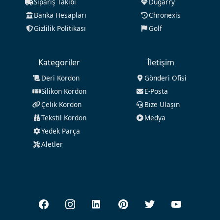
Sipariş Takibi
Dugarry
Banka Hesapları
Chronexis
Gizlilik Politikası
Golf
Kategoriler
İletişim
Deri Kordon
Gönderi Ofisi
Silikon Kordon
E-Posta
Çelik Kordon
Bize Ulaşın
Tekstil Kordon
Medya
Yedek Parça
Aletler