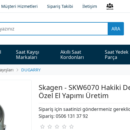
Müşteri Hizmetleri
Sipariş Takibi
İletişim
ARA
l 
Saat Kayışı 
Akıllı Saat 
Saat Yedek 
Markaları
Kordonları
Parça
ayışları
DUGARRY
Skagen - SKW6070 Hakiki Der
Özel El Yapımı Üretim
Sipariş için saatinizi göndermeniz gerekli
Sipariş: 0506 131 37 92