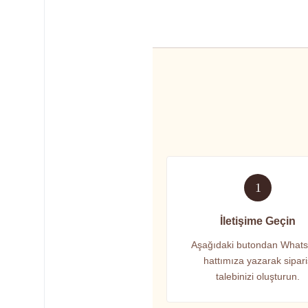
1
İletişime Geçin
Aşağıdaki butondan What
hattımıza yazarak sipar
talebinizi oluşturun.