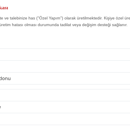
kası
e ve talebinize has ("Özel Yapım") olarak üretilmektedir. Kişiye özel ür
üretim hatası olması durumunda tadilat veya değişim desteği sağlanır.
rdonu
w