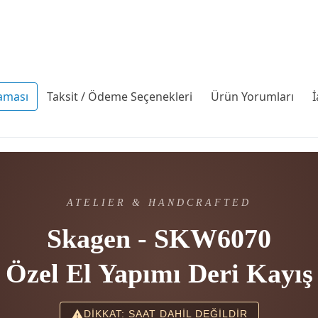
aması
Taksit / Ödeme Seçenekleri
Ürün Yorumları
İ
ATELIER & HANDCRAFTED
Skagen - SKW6070
Özel El Yapımı Deri Kayış
DİKKAT: SAAT DAHİL DEĞİLDİR