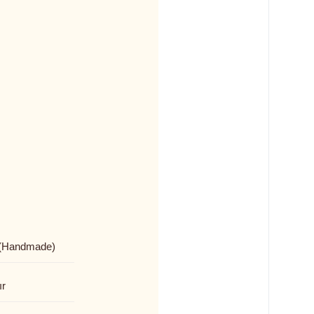
(Handmade)
ır