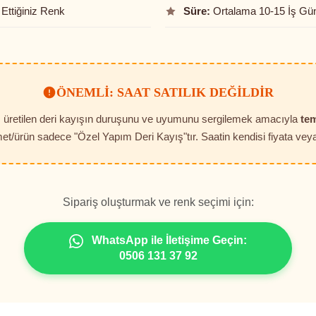
Ettiğiniz Renk
Süre:
Ortalama 10-15 İş Gü
ÖNEMLI: SAAT SATILIK DEĞILDIR
t, üretilen deri kayışın duruşunu ve uyumunu sergilemek amacıyla
tem
et/ürün sadece "Özel Yapım Deri Kayış"tır. Saatin kendisi fiyata veya 
Sipariş oluşturmak ve renk seçimi için:
WhatsApp ile İletişime Geçin:
0506 131 37 92