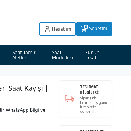
0
Sepetim
Hesabım
Saat Tamir 
Saat 
Günün 
Aletleri
Modelleri
Fırsatı
i Saat Kayışı |
TESLİMAT
BİLGİLERİ
Siparişiniz
belirtilen iş günü
içerisinde
dir. WhatsApp Bilgi ve
gönderilir.