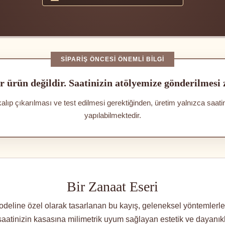
SIPARIŞ ÖNCESI ÖNEMLI BILGI
r ürün değildir. Saatinizin atölyemize gönderilmesi
kalıp çıkarılması ve test edilmesi gerektiğinden, üretim yalnızca saat
yapılabilmektedir.
Bir Zanaat Eseri
ine özel olarak tasarlanan bu kayış, geleneksel yöntemlerle, 
, saatinizin kasasına milimetrik uyum sağlayan estetik ve dayanıklıl