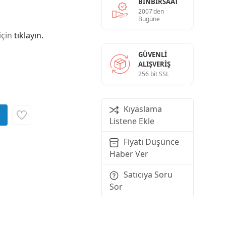
BINBIRSAAT
2007'den
Bugüne
için
tıklayın.
GÜVENLI
ALIŞVERIŞ
256 bit SSL
Kıyaslama
Listene Ekle
Fiyatı Düşünce
Haber Ver
Satıcıya Soru
Sor