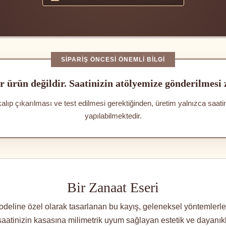
SIPARIŞ ÖNCESI ÖNEMLI BILGI
r ürün değildir. Saatinizin atölyemize gönderilmesi
kalıp çıkarılması ve test edilmesi gerektiğinden, üretim yalnızca saat
yapılabilmektedir.
Bir Zanaat Eseri
ine özel olarak tasarlanan bu kayış, geleneksel yöntemlerle, 
, saatinizin kasasına milimetrik uyum sağlayan estetik ve dayanıklıl