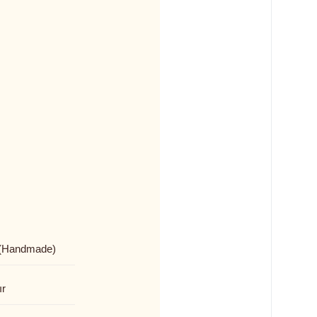
(Handmade)
ır