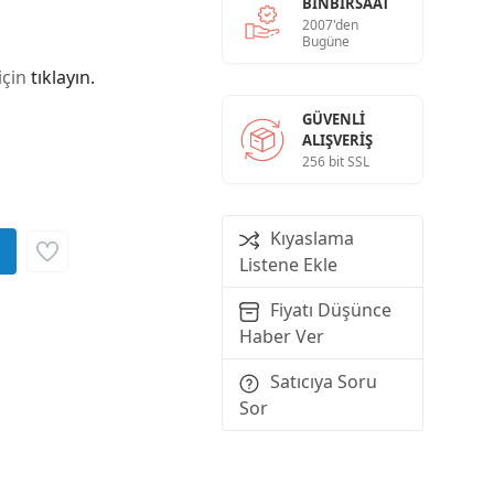
BINBIRSAAT
2007'den
Bugüne
için
tıklayın.
GÜVENLI
ALIŞVERIŞ
256 bit SSL
Kıyaslama
Listene Ekle
Fiyatı Düşünce
Haber Ver
Satıcıya Soru
Sor