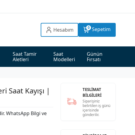
0
Sepetim
Hesabım
Saat Tamir 
Saat 
Günün 
Aletleri
Modelleri
Fırsatı
i Saat Kayışı |
TESLİMAT
BİLGİLERİ
Siparişiniz
belirtilen iş günü
içerisinde
dir. WhatsApp Bilgi ve
gönderilir.