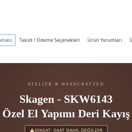
aması
Taksit / Ödeme Seçenekleri
Ürün Yorumları
İ
ATELIER & HANDCRAFTED
Skagen - SKW6143
Özel El Yapımı Deri Kayış
DİKKAT: SAAT DAHİL DEĞİLDİR