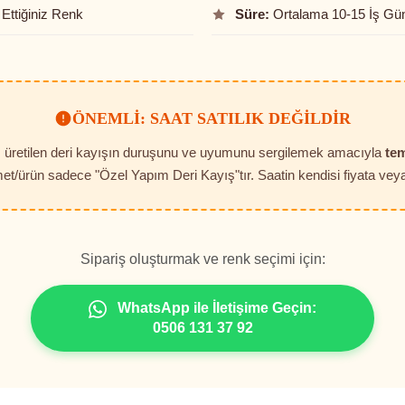
Ettiğiniz Renk
Süre:
Ortalama 10-15 İş Gü
ÖNEMLI: SAAT SATILIK DEĞILDIR
t, üretilen deri kayışın duruşunu ve uyumunu sergilemek amacıyla
tem
et/ürün sadece "Özel Yapım Deri Kayış"tır. Saatin kendisi fiyata veya 
Sipariş oluşturmak ve renk seçimi için:
WhatsApp ile İletişime Geçin:
0506 131 37 92