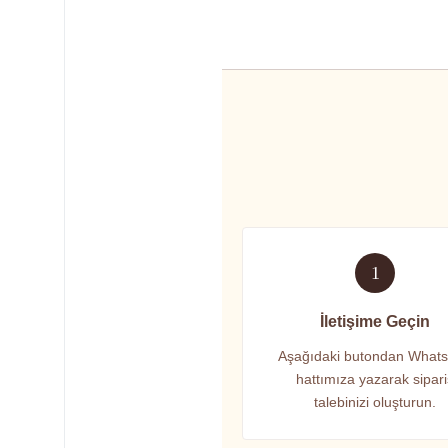
1
İletişime Geçin
Aşağıdaki butondan What
hattımıza yazarak sipar
talebinizi oluşturun.