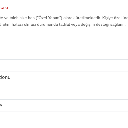
kası
e ve talebinize has ("Özel Yapım") olarak üretilmektedir. Kişiye özel ür
üretim hatası olması durumunda tadilat veya değişim desteği sağlanır.
rdonu
A