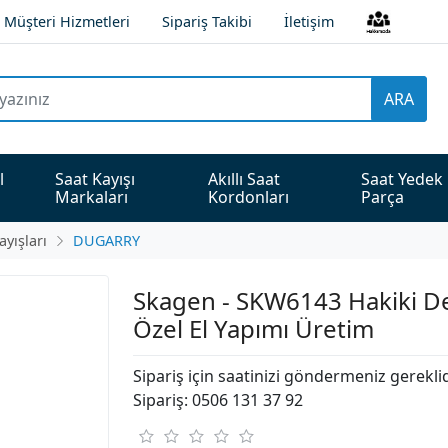
Müşteri Hizmetleri
Sipariş Takibi
İletişim
ARA
l 
Saat Kayışı 
Akıllı Saat 
Saat Yedek 
Markaları
Kordonları
Parça
ayışları
DUGARRY
Skagen - SKW6143 Hakiki Der
Özel El Yapımı Üretim
Sipariş için saatinizi göndermeniz gerekli
Sipariş: 0506 131 37 92