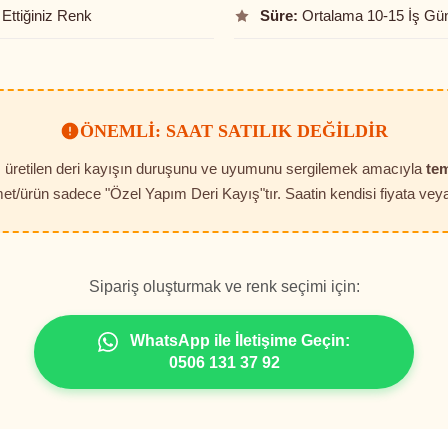
Ettiğiniz Renk
Süre:
Ortalama 10-15 İş Gü
ÖNEMLI: SAAT SATILIK DEĞILDIR
t, üretilen deri kayışın duruşunu ve uyumunu sergilemek amacıyla
tem
et/ürün sadece "Özel Yapım Deri Kayış"tır. Saatin kendisi fiyata veya 
Sipariş oluşturmak ve renk seçimi için:
WhatsApp ile İletişime Geçin:
0506 131 37 92