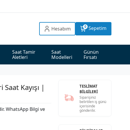
0
Sepetim
Hesabım
Saat Tamir 
Saat 
Günün 
Aletleri
Modelleri
Fırsatı
 Saat Kayışı |
TESLİMAT
BİLGİLERİ
Siparişiniz
belirtilen iş günü
içerisinde
dir. WhatsApp Bilgi ve
gönderilir.