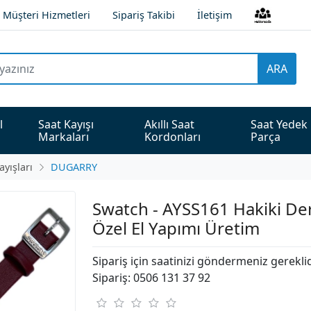
Müşteri Hizmetleri
Sipariş Takibi
İletişim
ARA
l 
Saat Kayışı 
Akıllı Saat 
Saat Yedek 
Markaları
Kordonları
Parça
ayışları
DUGARRY
Swatch - AYSS161 Hakiki Deri
Özel El Yapımı Üretim
Sipariş için saatinizi göndermeniz gerekli
Sipariş: 0506 131 37 92