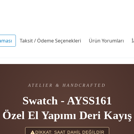
aması
Taksit / Ödeme Seçenekleri
Ürün Yorumları
İ
ATELIER & HANDCRAFTED
Swatch - AYSS161
Özel El Yapımı Deri Kayış
DİKKAT: SAAT DAHİL DEĞİLDİR