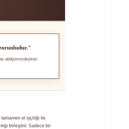
 zorunludur."
iniz atölyemizdeyken
amamen el işçiliği ile
ığı birleştirir. Sadece bir