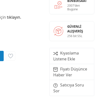
BINBIRSAAT
2007'den
Bugüne
için
tıklayın.
GÜVENLI
ALIŞVERIŞ
256 bit SSL
Kıyaslama
Listene Ekle
Fiyatı Düşünce
Haber Ver
Satıcıya Soru
Sor