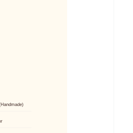
(Handmade)
ır