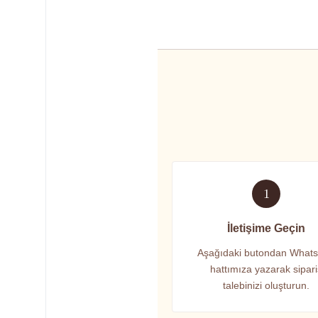
1
İletişime Geçin
Aşağıdaki butondan What
hattımıza yazarak sipar
talebinizi oluşturun.