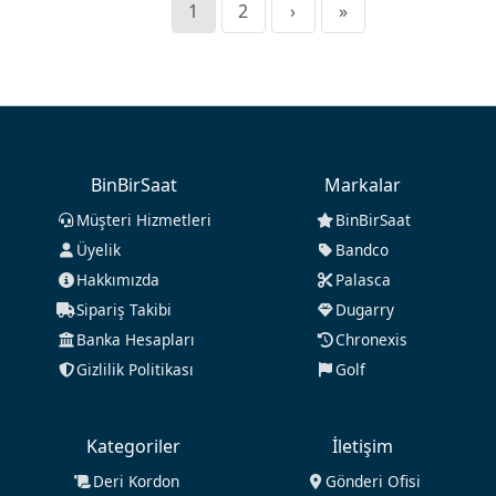
1
2
›
»
BinBirSaat
Markalar
Müşteri Hizmetleri
BinBirSaat
Üyelik
Bandco
Hakkımızda
Palasca
Sipariş Takibi
Dugarry
Banka Hesapları
Chronexis
Gizlilik Politikası
Golf
Kategoriler
İletişim
Deri Kordon
Gönderi Ofisi