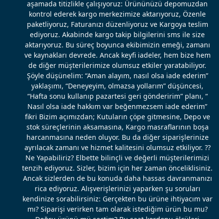
aşamada titizlikle çalışıyoruz: Ürününüzü depomuzdan
kontrol ederek kargo merkezimize aktarıyoruz, Özenle
paketliyoruz, Faturanızı düzenliyoruz ve Kargoya teslim
ediyoruz. Akabinde kargo takip bilgilerini sms ile size
aktarıyoruz. Bu süreç boyunca ekibimizin emeği, zamanı
ve kaynakları devrede. Ancak keyfi iadeler, hem bize hem
de diğer müşterilerimize olumsuz etkiler yaratabiliyor.
Şöyle düşünelim: “Aman alayım, nasıl olsa iade ederim”
yaklaşımı, “Deneyeyim, olmazsa yollarım” düşüncesi,
“Hafta sonu kullanıp pazartesi geri gönderirim” planı, “
Nasıl olsa iade hakkım var beğenmezsem iade ederim”
fikri Bizim açımızdan; Kutuların çöpe gitmesine, Depo ve
stok süreçlerinin aksamasına, Kargo masraflarının boşa
harcanmasına neden oluyor. Bu da diğer siparişlerinize
ayrılacak zamanı ve hizmet kalitesini olumsuz etkiliyor. ??
Ne Yapabiliriz? Elbette bilinçli ve değerli müşterilerimizi
tenzih ediyoruz. Sizler, bizim için her zaman önceliklisiniz.
Ancak sizlerden de bu konuda daha hassas davranmanızı
rica ediyoruz. Alışverişlerinizi yaparken şu soruları
kendinize sorabilirsiniz: Gerçekten bu ürüne ihtiyacım var
mı? Siparişi verirken tam olarak istediğim ürün bu mu?