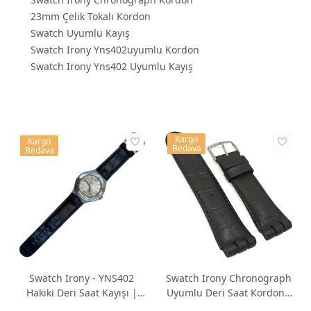
23mm Çelik Tokalı Kordon
Swatch Uyumlu Kayış
Swatch Irony Yns402uyumlu Kordon
Swatch Irony Yns402 Uyumlu Kayış
Kargo
Kargo
Bedava
Bedava
Swatch Irony - YNS402
Swatch Irony Chronograph
Hakiki Deri Saat Kayışı |
Uyumlu Deri Saat Kordonu
Özel El Yapımı Üretim
24mm Siyah