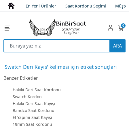
En Yeni Ürünler
Saat Kordonu Seçimi
Müşter
0
ARA
'Swatch Deri Kayış' kelimesi için etiket sonuçları
Benzer Etiketler
Hakiki Deri Saat Kordonu
Swatch Kordon
Hakiki Deri Saat Kayışı
Bandco Saat Kordonu
El Yapımı Saat Kayışı
19mm Saat Kordonu