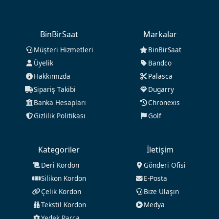
BinBirSaat
Markalar
Müşteri Hizmetleri
BinBirSaat
Üyelik
Bandco
Hakkımızda
Palasca
Sipariş Takibi
Dugarry
Banka Hesapları
Chronexis
Gizlilik Politikası
Golf
Kategoriler
İletişim
Deri Kordon
Gönderi Ofisi
Silikon Kordon
E-Posta
Çelik Kordon
Bize Ulaşın
Tekstil Kordon
Medya
Yedek Parça