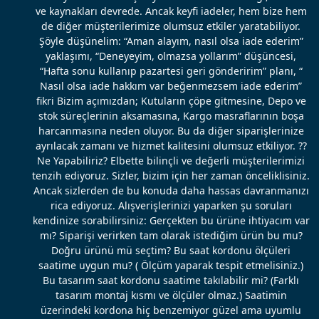
ve kaynakları devrede. Ancak keyfi iadeler, hem bize hem
de diğer müşterilerimize olumsuz etkiler yaratabiliyor.
Şöyle düşünelim: “Aman alayım, nasıl olsa iade ederim”
yaklaşımı, “Deneyeyim, olmazsa yollarım” düşüncesi,
“Hafta sonu kullanıp pazartesi geri gönderirim” planı, “
Nasıl olsa iade hakkım var beğenmezsem iade ederim”
fikri Bizim açımızdan; Kutuların çöpe gitmesine, Depo ve
stok süreçlerinin aksamasına, Kargo masraflarının boşa
harcanmasına neden oluyor. Bu da diğer siparişlerinize
ayrılacak zamanı ve hizmet kalitesini olumsuz etkiliyor. ??
Ne Yapabiliriz? Elbette bilinçli ve değerli müşterilerimizi
tenzih ediyoruz. Sizler, bizim için her zaman önceliklisiniz.
Ancak sizlerden de bu konuda daha hassas davranmanızı
rica ediyoruz. Alışverişlerinizi yaparken şu soruları
kendinize sorabilirsiniz: Gerçekten bu ürüne ihtiyacım var
mı? Siparişi verirken tam olarak istediğim ürün bu mu?
Doğru ürünü mü seçtim? Bu saat kordonu ölçüleri
saatime uygun mu? ( Ölçüm yaparak tespit etmelisiniz.)
Bu tasarım saat kordonu saatime takılabilir mi? (Farklı
tasarım montaj kısmı ve ölçüler olmaz.) Saatimin
üzerindeki kordona hiç benzemiyor güzel ama uyumlu