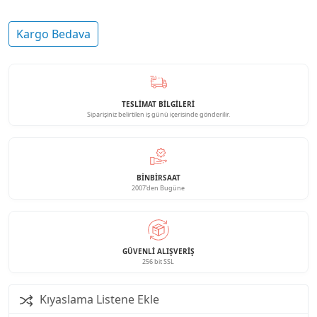
Kargo Bedava
TESLİMAT BİLGİLERİ
Siparişiniz belirtilen iş günü içerisinde gönderilir.
BINBIRSAAT
2007'den Bugüne
GÜVENLI ALIŞVERIŞ
256 bit SSL
Kıyaslama Listene Ekle