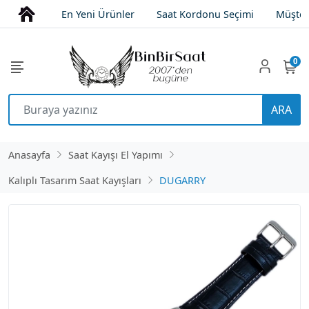
En Yeni Ürünler
Saat Kordonu Seçimi
Müşter
0
ARA
Anasayfa
Saat Kayışı El Yapımı
Kalıplı Tasarım Saat Kayışları
DUGARRY