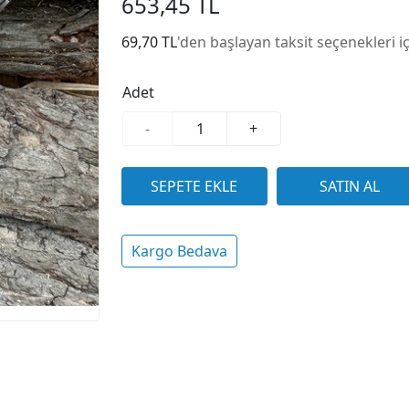
653,45 TL
69,70 TL
'den başlayan taksit seçenekleri i
Adet
-
+
Kargo Bedava