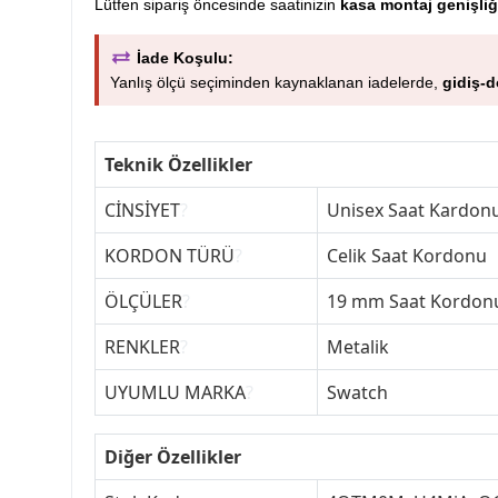
Lütfen sipariş öncesinde saatinizin
kasa montaj genişliğ
İade Koşulu:
Yanlış ölçü seçiminden kaynaklanan iadelerde,
gidiş-d
Teknik Özellikler
CİNSİYET
?
Unisex Saat Kardon
KORDON TÜRÜ
?
Celik Saat Kordonu
ÖLÇÜLER
?
19 mm Saat Kordon
RENKLER
?
Metalik
UYUMLU MARKA
?
Swatch
Diğer Özellikler