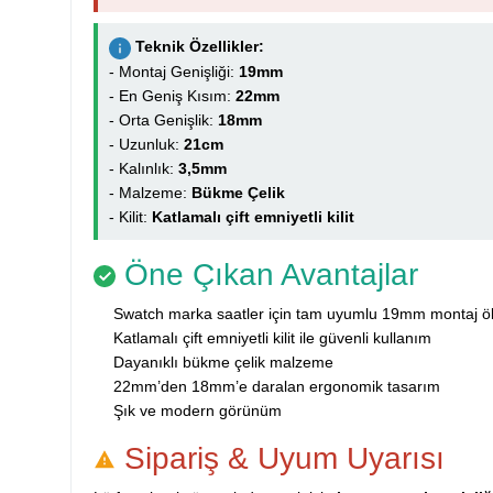
Teknik Özellikler:
- Montaj Genişliği:
19mm
- En Geniş Kısım:
22mm
- Orta Genişlik:
18mm
- Uzunluk:
21cm
- Kalınlık:
3,5mm
- Malzeme:
Bükme Çelik
- Kilit:
Katlamalı çift emniyetli kilit
Öne Çıkan Avantajlar
Swatch marka saatler için tam uyumlu 19mm montaj ö
Katlamalı çift emniyetli kilit ile güvenli kullanım
Dayanıklı bükme çelik malzeme
22mm’den 18mm’e daralan ergonomik tasarım
Şık ve modern görünüm
Sipariş & Uyum Uyarısı