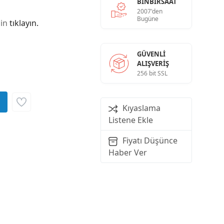
BINBIRSAAT
2007'den
Bugüne
çin
tıklayın.
GÜVENLI
ALIŞVERIŞ
256 bit SSL
Kıyaslama
Listene Ekle
Fiyatı Düşünce
Haber Ver