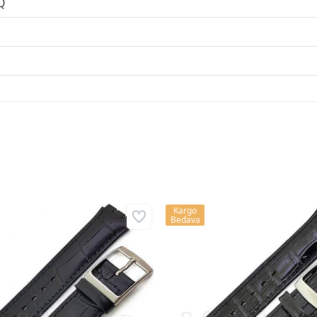
Q
Kargo
Bedava