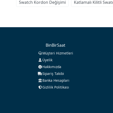
Swatch Kordon Değişimi
Katlamalı Kilitli Sw
BinBirSaat
Müşteri Hizmetleri
Üyelik
Hakkımızda
Sipariş Takibi
Banka Hesapları
Gizlilik Politikası