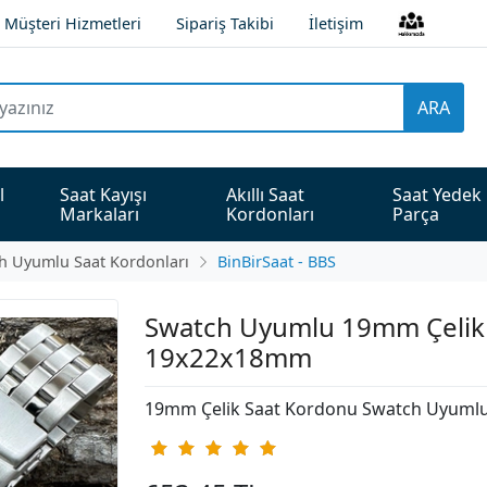
Müşteri Hizmetleri
Sipariş Takibi
İletişim
ARA
l 
Saat Kayışı 
Akıllı Saat 
Saat Yedek 
Markaları
Kordonları
Parça
h Uyumlu Saat Kordonları
BinBirSaat - BBS
Swatch Uyumlu 19mm Çelik
19x22x18mm
19mm Çelik Saat Kordonu Swatch Uyuml