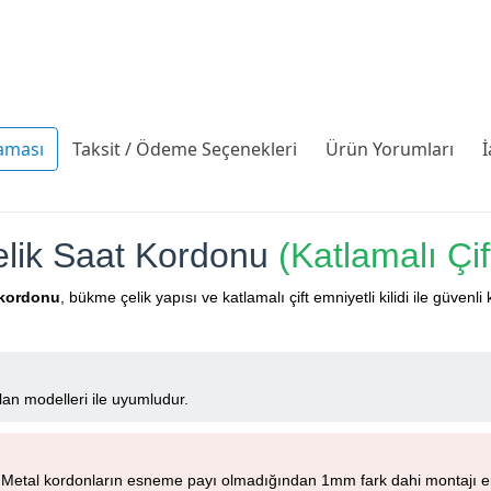
aması
Taksit / Ödeme Seçenekleri
Ürün Yorumları
İ
lik Saat Kordonu
(Katlamalı Çift
 kordonu
, bükme çelik yapısı ve katlamalı çift emniyetli kilidi ile güv
an modelleri ile uyumludur.
 Metal kordonların esneme payı olmadığından 1mm fark dahi montajı en