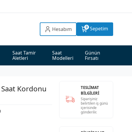
0
Sepetim
Hesabım
Saat Tamir 
Saat 
Günün 
Aletleri
Modelleri
Fırsatı
 Saat Kordonu
TESLİMAT
BİLGİLERİ
Siparişiniz
belirtilen iş günü
içerisinde
u
gönderilir.