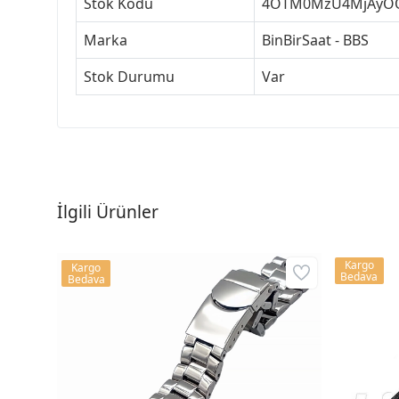
Stok Kodu
4OTM0MzU4MjAyO
Marka
BinBirSaat - BBS
Stok Durumu
Var
İlgili Ürünler
Kargo
Kargo
Bedava
Bedava