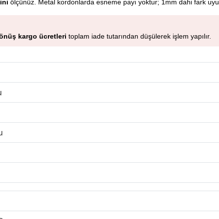
ini
ölçünüz. Metal kordonlarda esneme payı yoktur; 1mm dahi fark uyu
önüş kargo ücretleri
toplam iade tutarından düşülerek işlem yapılır.
u
u