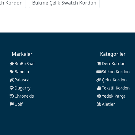
atch Kordon
Bükme Çelik Swatch Kordon
Markalar
Kategoriler
BinBirSaat
Deri Kordon
Bandco
Silikon Kordon
Palasca
Çelik Kordon
Dugarry
Tekstil Kordon
Chronexis
Yedek Parça
Golf
Aletler