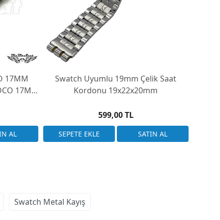
O 17MM
Swatch Uyumlu 19mm Çelik Saat
Swat
NDCO 17M-
Kordonu 19x22x20mm
599,00 TL
Swatch Metal Kayış