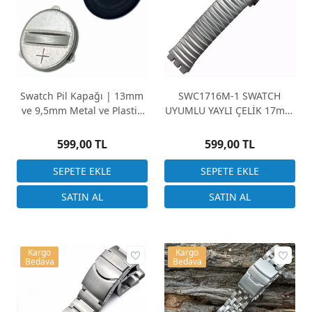
Swatch Pil Kapağı | 13mm
SWC1716M-1 SWATCH
ve 9,5mm Metal ve Plastik
UYUMLU YAYLI ÇELİK 17mm
Seçenekler
Kasa Girişi 16,5cm Uzunluk
599,00 TL
599,00 TL
Kargo
Kargo
Bedava
Bedava