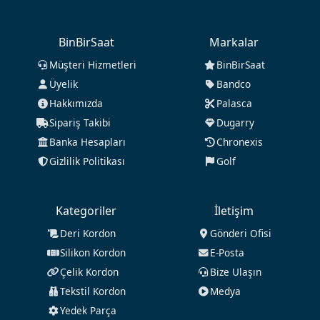
BinBirSaat
Markalar
Müşteri Hizmetleri
BinBirSaat
Üyelik
Bandco
Hakkımızda
Palasca
Sipariş Takibi
Dugarry
Banka Hesapları
Chronexis
Gizlilik Politikası
Golf
Kategoriler
İletişim
Deri Kordon
Gönderi Ofisi
Silikon Kordon
E-Posta
Çelik Kordon
Bize Ulaşın
Tekstil Kordon
Medya
Yedek Parça