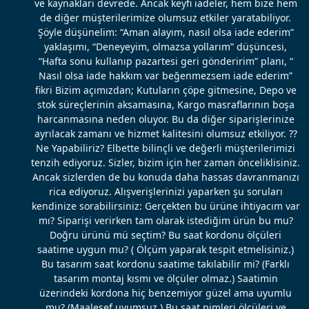
ve kaynakları devrede. Ancak keyfi iadeler, hem bize hem
de diğer müşterilerimize olumsuz etkiler yaratabiliyor.
Şöyle düşünelim: “Aman alayım, nasıl olsa iade ederim”
yaklaşımı, “Deneyeyim, olmazsa yollarım” düşüncesi,
“Hafta sonu kullanıp pazartesi geri gönderirim” planı, “
Nasıl olsa iade hakkım var beğenmezsem iade ederim”
fikri Bizim açımızdan; Kutuların çöpe gitmesine, Depo ve
stok süreçlerinin aksamasına, Kargo masraflarının boşa
harcanmasına neden oluyor. Bu da diğer siparişlerinize
ayrılacak zamanı ve hizmet kalitesini olumsuz etkiliyor. ??
Ne Yapabiliriz? Elbette bilinçli ve değerli müşterilerimizi
tenzih ediyoruz. Sizler, bizim için her zaman önceliklisiniz.
Ancak sizlerden de bu konuda daha hassas davranmanızı
rica ediyoruz. Alışverişlerinizi yaparken şu soruları
kendinize sorabilirsiniz: Gerçekten bu ürüne ihtiyacım var
mı? Siparişi verirken tam olarak istediğim ürün bu mu?
Doğru ürünü mü seçtim? Bu saat kordonu ölçüleri
saatime uygun mu? ( Ölçüm yaparak tespit etmelisiniz.)
Bu tasarım saat kordonu saatime takılabilir mi? (Farklı
tasarım montaj kısmı ve ölçüler olmaz.) Saatimin
üzerindeki kordona hiç benzemiyor güzel ama uyumlu
mu? (Maalesef uyumsuz.) Bu saat pimleri ölçüleri ve