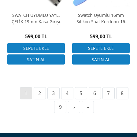
SWATCH UYUMLU YAYLI
Swatch Uyumlu 16mm
ÇELİK 19mm Kasa Girişi
Silikon Saat Kordonu 16
14cm Uzunluk
Renk Seçenek
599,00 TL
599,00 TL
1
2
3
4
5
6
7
8
9
›
»