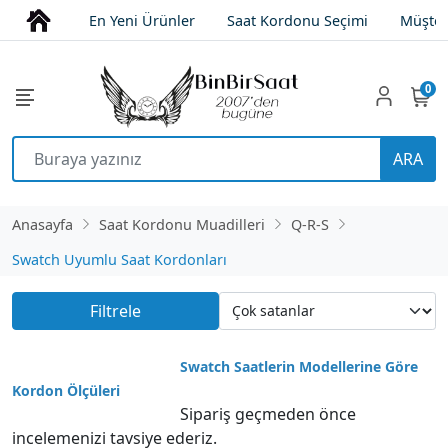
En Yeni Ürünler
Saat Kordonu Seçimi
Müşter
0
ARA
Anasayfa
Saat Kordonu Muadilleri
Q-R-S
Swatch Uyumlu Saat Kordonları
Filtrele
Swatch Saatlerin Modellerine Göre
Kordon Ölçüleri
Sipariş geçmeden önce
incelemenizi tavsiye ederiz.