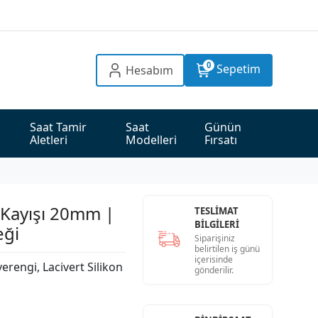
0
Sepetim
Hesabım
Saat Tamir 
Saat 
Günün 
Aletleri
Modelleri
Fırsatı
 Kayışı 20mm |
TESLİMAT
BİLGİLERİ
eği
Siparişiniz
belirtilen iş günü
içerisinde
erengi, Lacivert Silikon
gönderilir.