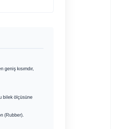
n geniş kısımdır,
u bilek ölçüsüne
on (Rubber).