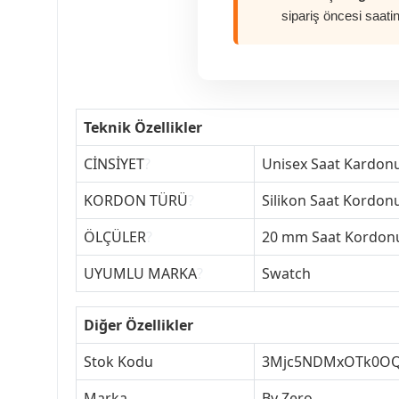
sipariş öncesi saati
Teknik Özellikler
CİNSİYET
?
Unisex Saat Kardon
KORDON TÜRÜ
?
Silikon Saat Kordon
ÖLÇÜLER
?
20 mm Saat Kordon
UYUMLU MARKA
?
Swatch
Diğer Özellikler
Stok Kodu
3Mjc5NDMxOTk0O
Marka
By Zero