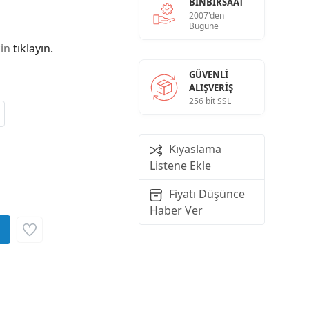
BINBIRSAAT
2007'den
Bugüne
çin
tıklayın.
GÜVENLI
ALIŞVERIŞ
256 bit SSL
Kıyaslama
Listene Ekle
Fiyatı Düşünce
Haber Ver