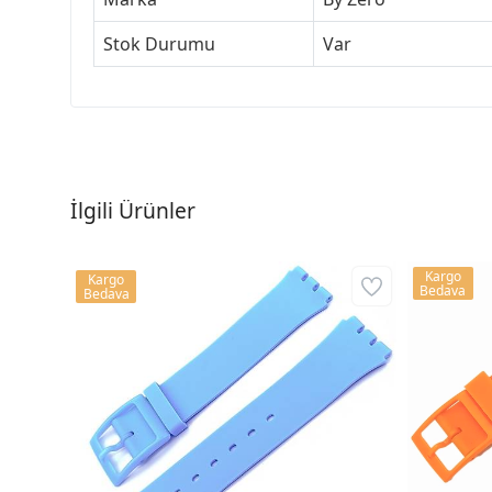
Stok Durumu
Var
İlgili Ürünler
Kargo
Kargo
Bedava
Bedava