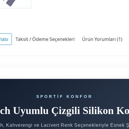
ması
Taksit / Ödeme Seçenekleri
Ürün Yorumları (1)
SPORTIF KONFOR
ch Uyumlu Çizgili Silikon K
h, Kahverengi ve Lacivert Renk Seçenekleriyle Esnek Ş