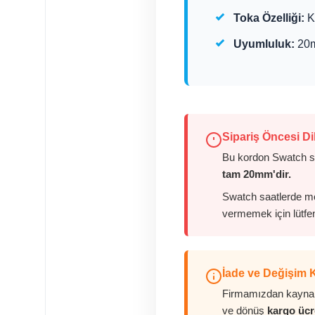
Toka Özelliği:
Ka
Uyumluluk:
20m
Sipariş Öncesi Di
Bu kordon Swatch saa
tam 20mm'dir.
Swatch saatlerde mo
vermemek için lütfen
İade ve Değişim K
Firmamızdan kaynakl
ve dönüş
kargo ücr