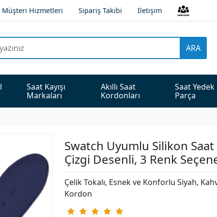
Müşteri Hizmetleri
Sipariş Takibi
İletişim
ARA
l 
Saat Kayışı 
Akıllı Saat 
Saat Yedek 
Markaları
Kordonları
Parça
Swatch Uyumlu Silikon Saat
Çizgi Desenli, 3 Renk Seçen
Çelik Tokalı, Esnek ve Konforlu Siyah, Kahv
Kordon