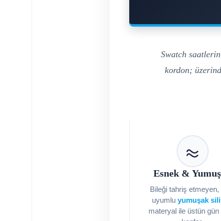
Swatch saatlerin
kordon; üzerind
Esnek & Yumu
Bileği tahriş etmeyen,
uyumlu
yumuşak sil
materyal ile üstün gün