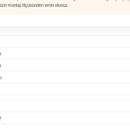
nizin montaj ölçüsünden emin olunuz.
u
u
u
Q