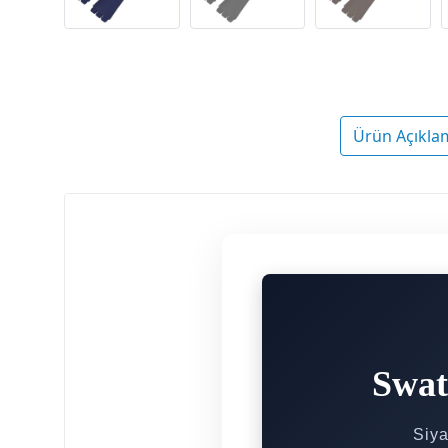
Ürün Açıkla
Swat
Siya