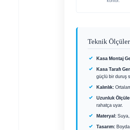
konfor.
Teknik Ölçüler
Kasa Montaj Gen
Kasa Tarafı Gen
güçlü bir duruş s
Kalınlık:
Ortalam
Uzunluk Ölçüler
rahatça uyar.
Materyal:
Suya, 
Tasarım:
Boydan 