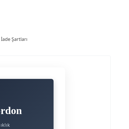
İade Şartları
ordon
ıklık