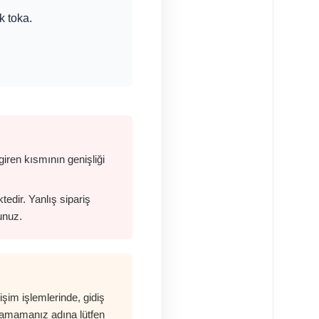
k toka.
iren kısmının genişliği
edir. Yanlış sipariş
unuz.
im işlemlerinde, gidiş
şamamanız adına lütfen