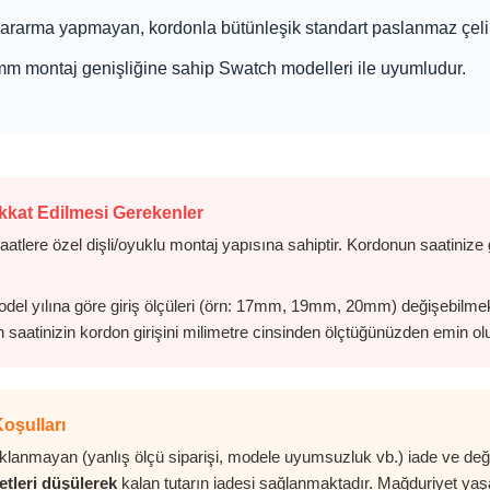
rarma yapmayan, kordonla bütünleşik standart paslanmaz çeli
m montaj genişliğine sahip Swatch modelleri ile uyumludur.
kkat Edilmesi Gerekenler
tlere özel dişli/oyuklu montaj yapısına sahiptir. Kordonun saatinize g
del yılına göre giriş ölçüleri (örn: 17mm, 19mm, 20mm) değişebilmekt
 saatinizin kordon girişini milimetre cinsinden ölçtüğünüzden emin ol
oşulları
anmayan (yanlış ölçü siparişi, modele uyumsuzluk vb.) iade ve değiş
etleri düşülerek
kalan tutarın iadesi sağlanmaktadır. Mağduriyet ya