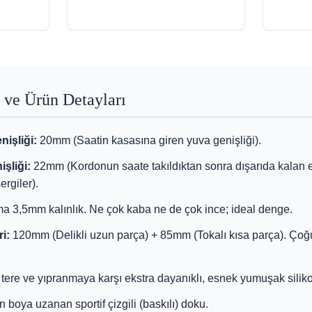
 ve Ürün Detayları
işliği:
20mm (Saatin kasasına giren yuva genişliği).
işliği:
22mm (Kordonun saate takıldıktan sonra dışarıda kalan e
ergiler).
a 3,5mm kalınlık. Ne çok kaba ne de çok ince; ideal denge.
i:
120mm (Delikli uzun parça) + 85mm (Tokalı kısa parça). Çoğ
tere ve yıpranmaya karşı ekstra dayanıklı, esnek yumuşak silik
boya uzanan sportif çizgili (baskılı) doku.