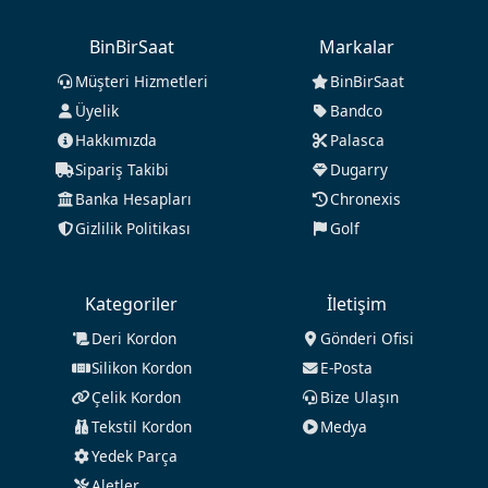
BinBirSaat
Markalar
Müşteri Hizmetleri
BinBirSaat
Üyelik
Bandco
Hakkımızda
Palasca
Sipariş Takibi
Dugarry
Banka Hesapları
Chronexis
Gizlilik Politikası
Golf
Kategoriler
İletişim
Deri Kordon
Gönderi Ofisi
Silikon Kordon
E-Posta
Çelik Kordon
Bize Ulaşın
Tekstil Kordon
Medya
Yedek Parça
Aletler