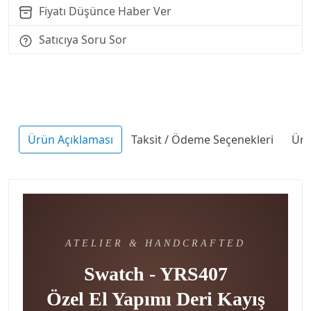
Fiyatı Düşünce Haber Ver
Satıcıya Soru Sor
Ürün Açıklaması
Taksit / Ödeme Seçenekleri
Ürü
ATELIER & HANDCRAFTED
Swatch - YRS407
Özel El Yapımı Deri Kayış