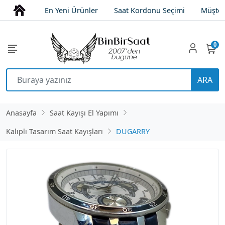
En Yeni Ürünler
Saat Kordonu Seçimi
Müşter
0
ARA
Anasayfa
Saat Kayışı El Yapımı
Kalıplı Tasarım Saat Kayışları
DUGARRY