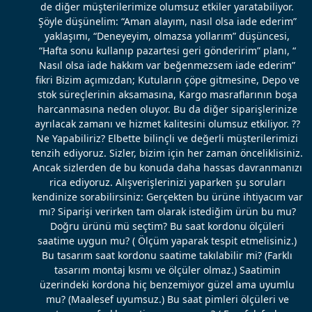
de diğer müşterilerimize olumsuz etkiler yaratabiliyor.
Şöyle düşünelim: “Aman alayım, nasıl olsa iade ederim”
yaklaşımı, “Deneyeyim, olmazsa yollarım” düşüncesi,
“Hafta sonu kullanıp pazartesi geri gönderirim” planı, “
Nasıl olsa iade hakkım var beğenmezsem iade ederim”
fikri Bizim açımızdan; Kutuların çöpe gitmesine, Depo ve
stok süreçlerinin aksamasına, Kargo masraflarının boşa
harcanmasına neden oluyor. Bu da diğer siparişlerinize
ayrılacak zamanı ve hizmet kalitesini olumsuz etkiliyor. ??
Ne Yapabiliriz? Elbette bilinçli ve değerli müşterilerimizi
tenzih ediyoruz. Sizler, bizim için her zaman önceliklisiniz.
Ancak sizlerden de bu konuda daha hassas davranmanızı
rica ediyoruz. Alışverişlerinizi yaparken şu soruları
kendinize sorabilirsiniz: Gerçekten bu ürüne ihtiyacım var
mı? Siparişi verirken tam olarak istediğim ürün bu mu?
Doğru ürünü mü seçtim? Bu saat kordonu ölçüleri
saatime uygun mu? ( Ölçüm yaparak tespit etmelisiniz.)
Bu tasarım saat kordonu saatime takılabilir mi? (Farklı
tasarım montaj kısmı ve ölçüler olmaz.) Saatimin
üzerindeki kordona hiç benzemiyor güzel ama uyumlu
mu? (Maalesef uyumsuz.) Bu saat pimleri ölçüleri ve