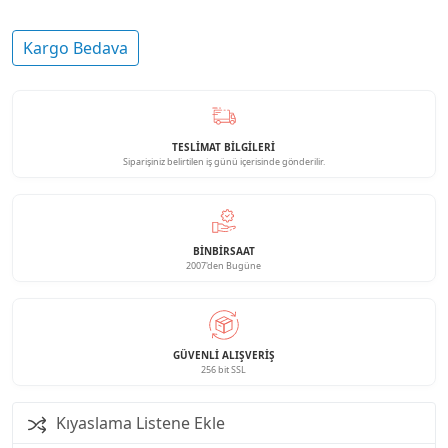
Kargo Bedava
TESLİMAT BİLGİLERİ
Siparişiniz belirtilen iş günü içerisinde gönderilir.
BINBIRSAAT
2007'den Bugüne
GÜVENLI ALIŞVERIŞ
256 bit SSL
Kıyaslama Listene Ekle