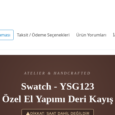
aması
Taksit / Ödeme Seçenekleri
Ürün Yorumları
İ
ATELIER & HANDCRAFTED
Swatch - YSG123
Özel El Yapımı Deri Kayış
DİKKAT: SAAT DAHİL DEĞİLDİR