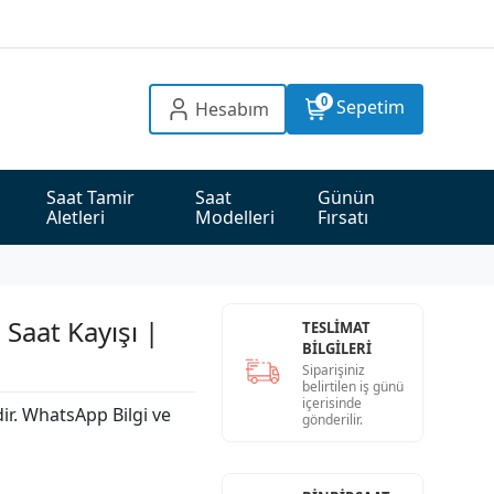
0
Sepetim
Hesabım
Saat Tamir 
Saat 
Günün 
Aletleri
Modelleri
Fırsatı
Saat Kayışı |
TESLİMAT
BİLGİLERİ
Siparişiniz
belirtilen iş günü
içerisinde
dir. WhatsApp Bilgi ve
gönderilir.