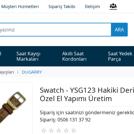
Müşteri Hizmetleri
Sipariş Takibi
İletişim
ARA
l 
Saat Kayışı 
Akıllı Saat 
Saat Yedek 
Markaları
Kordonları
Parça
ayışları
DUGARRY
Swatch - YSG123 Hakiki Deri 
Özel El Yapımı Üretim
Sipariş için saatinizi göndermeniz gerekli
Sipariş: 0506 131 37 92