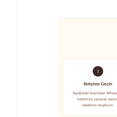
1
İletişime Geçin
Aşağıdaki butondan What
hattımıza yazarak sipar
talebinizi oluşturun.