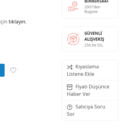
BINBIRSAAT
2007'den
Bugüne
için
tıklayın.
GÜVENLI
ALIŞVERIŞ
256 bit SSL
Kıyaslama
Listene Ekle
Fiyatı Düşünce
Haber Ver
Satıcıya Soru
Sor