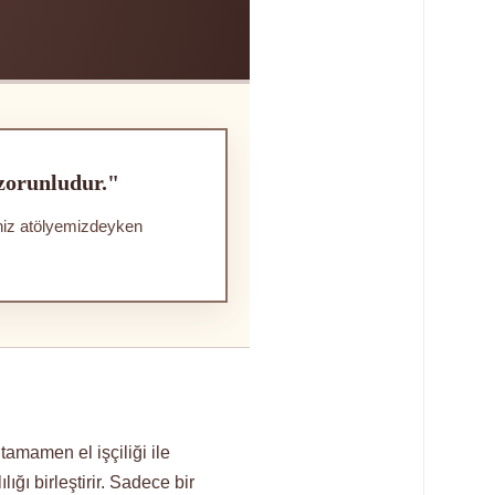
 zorunludur."
iniz atölyemizdeyken
amamen el işçiliği ile
ığı birleştirir. Sadece bir