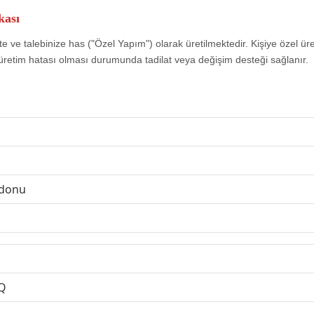
kası
e ve talebinize has ("Özel Yapım") olarak üretilmektedir. Kişiye özel ür
üretim hatası olması durumunda tadilat veya değişim desteği sağlanır.
rdonu
Q