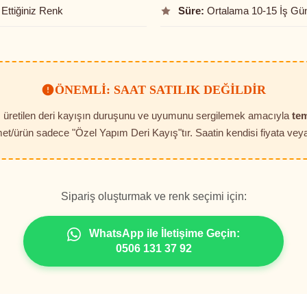
Ettiğiniz Renk
Süre:
Ortalama 10-15 İş Gü
ÖNEMLI: SAAT SATILIK DEĞILDIR
t, üretilen deri kayışın duruşunu ve uyumunu sergilemek amacıyla
tem
et/ürün sadece "Özel Yapım Deri Kayış"tır. Saatin kendisi fiyata veya 
Sipariş oluşturmak ve renk seçimi için:
WhatsApp ile İletişime Geçin:
0506 131 37 92