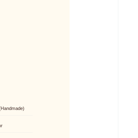
(Handmade)
ır