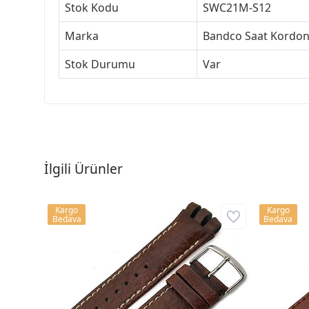
Stok Kodu
SWC21M-S12
Marka
Bandco Saat Kordon
Stok Durumu
Var
İlgili Ürünler
Kargo
Kargo
Bedava
Bedava