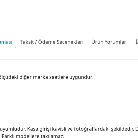
aması
Taksit / Ödeme Seçenekleri
Ürün Yorumları
İ
 ölçüdeki diğer marka saatlere uygundur.
mludur. Kasa girişi kavisli ve fotoğraflardaki şekildedir. D
z. Farklı modellere takılamaz.