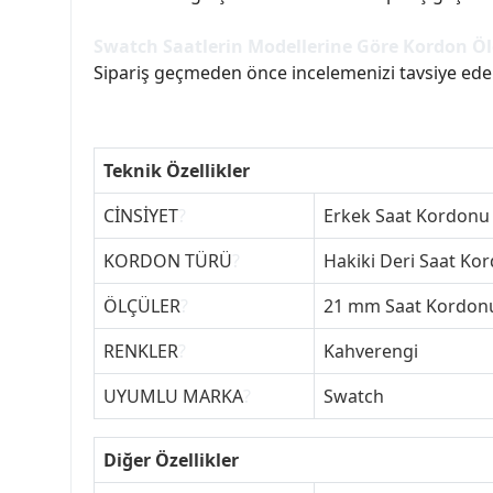
Swatch Saatlerin Modellerine Göre Kordon Öl
Sipariş geçmeden önce incelemenizi tavsiye eder
Teknik Özellikler
CİNSİYET
?
Erkek Saat Kordonu
KORDON TÜRÜ
?
Hakiki Deri Saat Ko
ÖLÇÜLER
?
21 mm Saat Kordon
RENKLER
?
Kahverengi
UYUMLU MARKA
?
Swatch
Diğer Özellikler