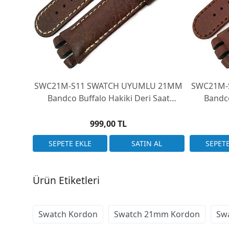
SWC21M-S11 SWATCH UYUMLU 21MM
SWC21M-S10 SWATCH UY
Bandco Buffalo Hakiki Deri Saat
Bandco
Kordonu Swatch Irony Nabab & Irony
Kordonu 
Scuba
999,00 TL
Ürün Etiketleri
Swatch Kordon
Swatch 21mm Kordon
Sw