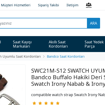
Müşteri Hizmetleri
Sipariş Takibi
İletişim
ARA
l 
Saat Kayışı 
Akıllı Saat 
Saat Yedek 
Markaları
Kordonları
Parça
h Uyumlu Saat Kordonları
Bandco Saat Kordonları
SWC21M-S12 SWATCH UYU
Bandco Buffalo Hakiki Deri
Swatch Irony Nabab & Iron
compatible watch strap Swatch Irony Na