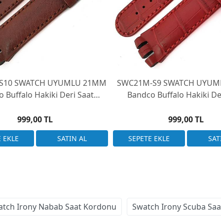
UMLU 21MM
SWC21M-S9 SWATCH UYUMLU 21MM
 Buffalo Hakiki Deri Saat
Bandco Buffalo Hakiki De
Swatch Irony Nabab & Irony
Kordonu Swatch Irony Naba
Scuba
Scuba
999,00 TL
999,00 TL
atch Irony Nabab Saat Kordonu
Swatch Irony Scuba Sa