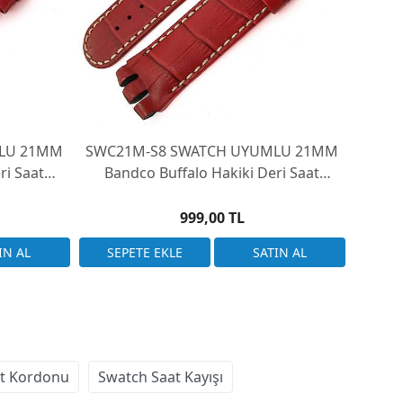
SWC21M-S8 SWATCH UYUMLU 21MM
ri Saat
Bandco Buffalo Hakiki Deri Saat
b & Irony
Kordonu Swatch Irony Nabab & Irony
Scuba
999,00 TL
at Kordonu
Swatch Saat Kayışı