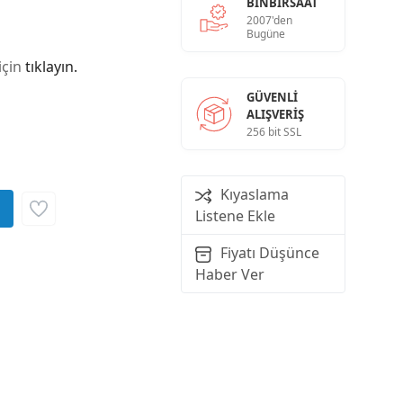
BINBIRSAAT
2007'den
Bugüne
için
tıklayın.
GÜVENLI
ALIŞVERIŞ
256 bit SSL
Kıyaslama
Listene Ekle
Fiyatı Düşünce
Haber Ver