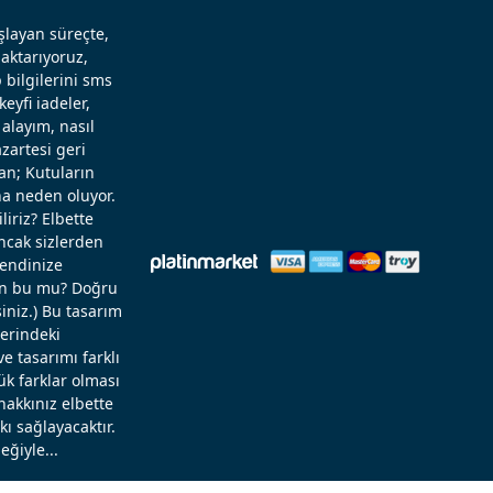
aşlayan süreçte,
aktarıyoruz,
 bilgilerini sms
eyfi iadeler,
alayım, nasıl
zartesi geri
an; Kutuların
a neden oluyor.
liriz? Elbette
Ancak sizlerden
kendinize
rün bu mu? Doğru
niz.) Bu tasarım
zerindeki
 tasarımı farklı
ük farklar olması
hakkınız elbette
ı sağlayacaktır.
eğiyle...