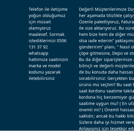
Telefon ile iletişime
Değerli Müşterilerimize Duy
yoğun olduğumuz
her aşamada titizlikle çal
için müsait
Özenle paketliyoruz, Fatura
olamıyoruz
ile size aktarıyoruz. Bu sü
maalesef. Sormak
hem bize hem de diğer müşt
istediklerinizi 0506
olsa iade ederim” yaklaşımı
131 37 92
gönderirim” planı, “ Nasıl
whatsapp
çöpe gitmesine, Depo ve st
hattımıza saatinizin
Bu da diğer siparişlerinize 
marka ve model
bilinçli ve değerli müşteril
kodunu yazarak
de bu konuda daha hassas d
iletebilirsiniz
sorabilirsiniz: Gerçekten b
ürünü mü seçtim? Bu saat k
saat kordonu saatime takıla
kordona hiç benzemiyor güz
saatime uygun mu? ( En ufak
önemli mi? ( Önemli hassas ö
saklıdır; ancak bu hakkı bi
Sizlere daha iyi hizmet vere
Anlayışınız için teşekkür ed