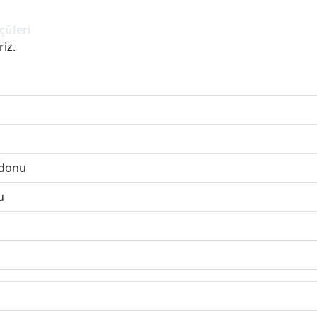
çüleri
iz.
rdonu
u