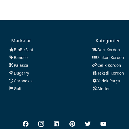
Markalar
Kategoriler
BinBirSaat
Deri Kordon
Bandco
Silikon Kordon
Palasca
Çelik Kordon
Dugarry
Tekstil Kordon
Chronexis
Yedek Parça
Golf
Aletler