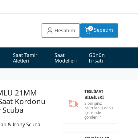
0
Sepetim
Hesabım
Saat Tamir 
Saat 
Günün 
Aletleri
Modelleri
Fırsatı
MLU 21MM
TESLİMAT
BİLGİLERİ
 Saat Kordonu
Siparişiniz
y Scuba
belirtilen iş günü
içerisinde
gönderilir.
bab & Irony Scuba