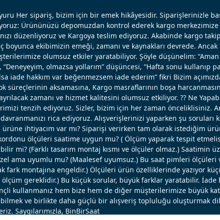
uru Her sipariş, bizim için bir emek hikâyesidir. Siparişlerinizle b
ışıyoruz: Ürününüzü depomuzdan kontrol ederek kargo merkezimize 
nızı düzenliyoruz ve Kargoya teslim ediyoruz. Akabinde kargo takip
reç boyunca ekibimizin emeği, zamanı ve kaynakları devrede. Ancak k
erilerimize olumsuz etkiler yaratabiliyor. Şöyle düşünelim: “Aman 
, “Deneyeyim, olmazsa yollarım” düşüncesi, “Hafta sonu kullanıp pa
 olsa iade hakkım var beğenmezsem iade ederim” fikri Bizim açımızd
ok süreçlerinin aksamasına, Kargo masraflarının boşa harcanmasın
ayrılacak zamanı ve hizmet kalitesini olumsuz etkiliyor. ?? Ne Yapabi
erimizi tenzih ediyoruz. Sizler, bizim için her zaman önceliklisiniz. 
avranmanızı rica ediyoruz. Alışverişlerinizi yaparken şu soruları 
u ürüne ihtiyacım var mı? Siparişi verirken tam olarak istediğim ü
ordonu ölçüleri saatime uygun mu? ( Ölçüm yaparak tespit etmelisi
bilir mi? (Farklı tasarım montaj kısmı ve ölçüler olmaz.) Saatimin ü
el ama uyumlu mu? (Maalesef uyumsuz.) Bu saat pimleri ölçüleri ve
 fark montajına engeldir.) Ölçüleri ürün özelliklerinde yazıyor küç
lçüm gereklidir.) Bu küçük sorular, büyük farklar yaratabilir. İade 
linçli kullanmanız hem bize hem de diğer müşterilerimize büyük katk
bilmek ve birlikte daha güçlü bir alışveriş topluluğu oluşturmak dil
eriz. Saygılarımızla, BinBirSaat