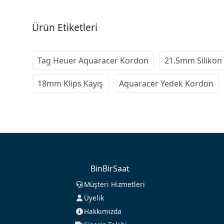
Ürün Etiketleri
Tag Heuer Aquaracer Kordon
21.5mm Silikon 
18mm Klips Kayış
Aquaracer Yedek Kordon
BinBirSaat
Müşteri Hizmetleri
Üyelik
Hakkımızda