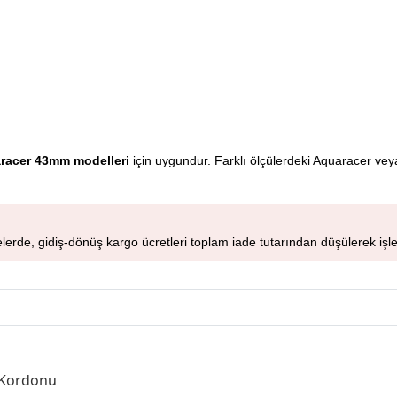
aracer 43mm modelleri
için uygundur. Farklı ölçülerdeki Aquaracer veya
rde, gidiş-dönüş kargo ücretleri toplam iade tutarından düşülerek işle
 Kordonu