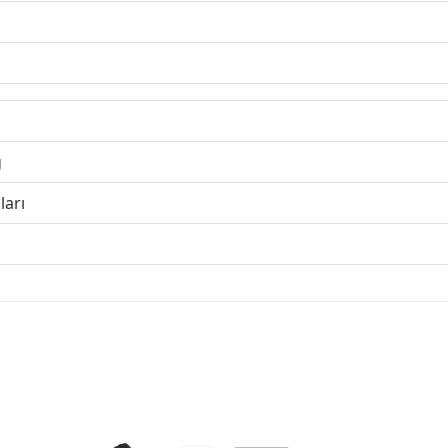
g
ları