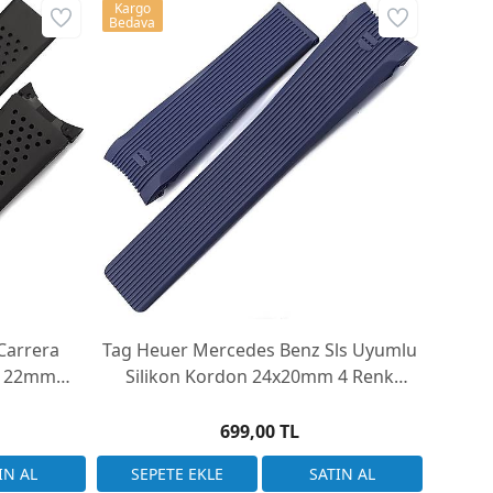
Kargo
Kargo
Bedava
Bedava
Carrera
Tag Heuer Mercedes Benz Sls Uyumlu
Tag
lı 22mm
Silikon Kordon 24x20mm 4 Renk
Ko
Seçenek
699,00 TL