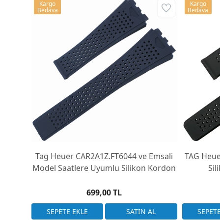
Kargo
Kargo
Bedava
Bedava
Tag Heuer CAR2A1Z.FT6044 ve Emsali
TAG Heue
Model Saatlere Uyumlu Silikon Kordon
Si
699,00 TL