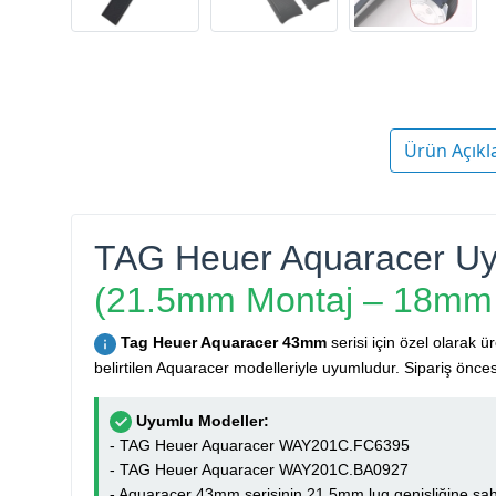
Ürün Açıkl
TAG Heuer Aquaracer Uy
(21.5mm Montaj – 18mm 
Tag Heuer Aquaracer 43mm
serisi için özel olarak ü
belirtilen Aquaracer modelleriyle uyumludur. Sipariş önce
Uyumlu Modeller:
- TAG Heuer Aquaracer WAY201C.FC6395
- TAG Heuer Aquaracer WAY201C.BA0927
- Aquaracer 43mm serisinin 21.5mm lug genişliğine sah