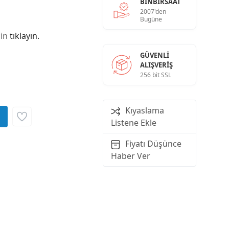
BINBIRSAAT
2007'den
Bugüne
çin
tıklayın.
GÜVENLI
ALIŞVERIŞ
256 bit SSL
Kıyaslama
Listene Ekle
Fiyatı Düşünce
Haber Ver