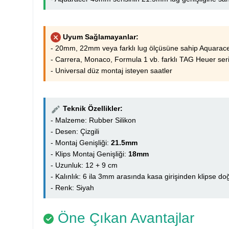
Uyum Sağlamayanlar:
- 20mm, 22mm veya farklı lug ölçüsüne sahip Aquarace
- Carrera, Monaco, Formula 1 vb. farklı TAG Heuer seri
- Universal düz montaj isteyen saatler
Teknik Özellikler:
- Malzeme: Rubber Silikon
- Desen: Çizgili
- Montaj Genişliği:
21.5mm
- Klips Montaj Genişliği:
18mm
- Uzunluk: 12 + 9 cm
- Kalınlık: 6 ila 3mm arasında kasa girişinden klipse doğr
- Renk: Siyah
Öne Çıkan Avantajlar