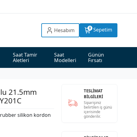
0
Sepetim
Hesabım
Saat Tamir 
Saat 
Günün 
Aletleri
Modelleri
Fırsatı
mlu 21.5mm
TESLİMAT
BİLGİLERİ
AY201C
Siparişiniz
belirtilen iş günü
içerisinde
rubber silikon kordon
gönderilir.