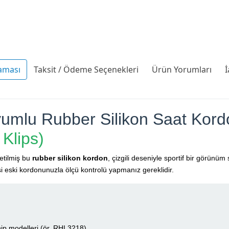
aması
Taksit / Ödeme Seçenekleri
Ürün Yorumları
İ
umlu Rubber Silikon Saat Kor
Klips)
retilmiş bu
rubber silikon kordon
, çizgili deseniyle sportif bir görünü
si eski kordonunuzla ölçü kontrolü yapmanız gereklidir.
ip modelleri (ör. RHL3218)