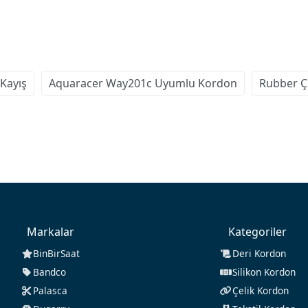
Kayış
Aquaracer Way201c Uyumlu Kordon
Rubber Çi
Markalar
Kategoriler
BinBirSaat
Deri Kordon
Bandco
Silikon Kordon
Palasca
Çelik Kordon