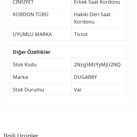
CİNSİYET
?
Erkek Saat Kordonu
KORDON TÜRÜ
?
Hakiki Deri Saat
Kordonu
UYUMLU MARKA
?
Tissot
Diğer Özellikler
Stok Kodu
2Nzg5MzYyMjU2NQ
Marka
DUGARRY
Stok Durumu
Var
İlgili Ürünler