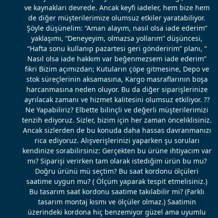
ve kaynakları devrede. Ancak keyfi iadeler, hem bize hem
de diğer müşterilerimize olumsuz etkiler yaratabiliyor.
Şöyle düşünelim: “Aman alayım, nasıl olsa iade ederim”
yaklaşımı, “Deneyeyim, olmazsa yollarım” düşüncesi,
“Hafta sonu kullanıp pazartesi geri gönderirim” planı, “
Nasıl olsa iade hakkım var beğenmezsem iade ederim”
fikri Bizim açımızdan; Kutuların çöpe gitmesine, Depo ve
stok süreçlerinin aksamasına, Kargo masraflarının boşa
harcanmasına neden oluyor. Bu da diğer siparişlerinize
ayrılacak zamanı ve hizmet kalitesini olumsuz etkiliyor. ??
Ne Yapabiliriz? Elbette bilinçli ve değerli müşterilerimizi
tenzih ediyoruz. Sizler, bizim için her zaman önceliklisiniz.
Ancak sizlerden de bu konuda daha hassas davranmanızı
rica ediyoruz. Alışverişlerinizi yaparken şu soruları
kendinize sorabilirsiniz: Gerçekten bu ürüne ihtiyacım var
mı? Siparişi verirken tam olarak istediğim ürün bu mu?
Doğru ürünü mü seçtim? Bu saat kordonu ölçüleri
saatime uygun mu? ( Ölçüm yaparak tespit etmelisiniz.)
Bu tasarım saat kordonu saatime takılabilir mi? (Farklı
tasarım montaj kısmı ve ölçüler olmaz.) Saatimin
üzerindeki kordona hiç benzemiyor güzel ama uyumlu