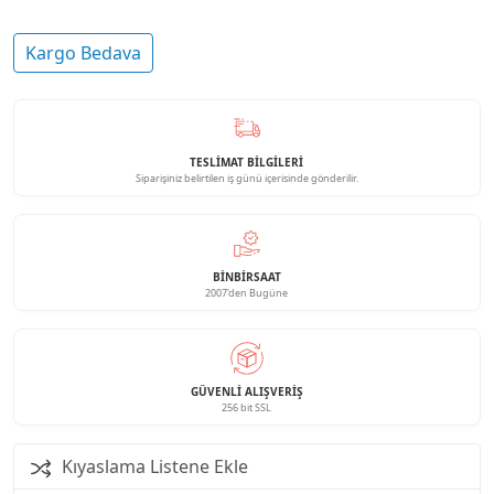
Kargo Bedava
TESLİMAT BİLGİLERİ
Siparişiniz belirtilen iş günü içerisinde gönderilir.
BINBIRSAAT
2007'den Bugüne
GÜVENLI ALIŞVERIŞ
256 bit SSL
Kıyaslama Listene Ekle