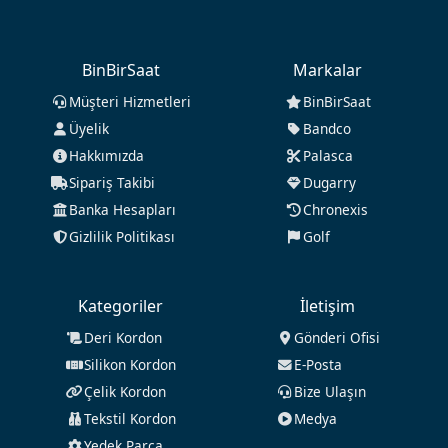
BinBirSaat
Markalar
Müşteri Hizmetleri
BinBirSaat
Üyelik
Bandco
Hakkımızda
Palasca
Sipariş Takibi
Dugarry
Banka Hesapları
Chronexis
Gizlilik Politikası
Golf
Kategoriler
İletişim
Deri Kordon
Gönderi Ofisi
Silikon Kordon
E-Posta
Çelik Kordon
Bize Ulaşın
Tekstil Kordon
Medya
Yedek Parça