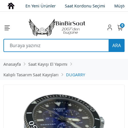
En Yeni Ürünler
Saat Kordonu Seçimi
Müşter
0
ARA
Anasayfa
Saat Kayışı El Yapımı
Kalıplı Tasarım Saat Kayışları
DUGARRY