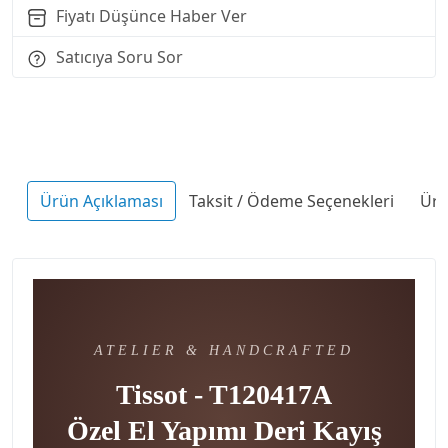
Fiyatı Düşünce Haber Ver
Satıcıya Soru Sor
Ürün Açıklaması
Taksit / Ödeme Seçenekleri
Ürü
ATELIER & HANDCRAFTED
Tissot - T120417A
Özel El Yapımı Deri Kayış