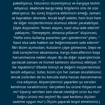
paketliyoruz, Faturanızı düzenliyoruz ve Kargoya teslim
ediyoruz. Akabinde kargo takip bilgilerini sms ile size
aktarıyoruz. Bu süreç boyunca ekibimizin emeği, zamanı
ve kaynakları devrede. Ancak keyfi iadeler, hem bize hem
de diğer müşterilerimize olumsuz etkiler yaratabiliyor.
Şöyle düşünelim: “Aman alayım, nasıl olsa iade ederim”
yaklaşımı, “Deneyeyim, olmazsa yollarım” düşüncesi,
“Hafta sonu kullanıp pazartesi geri gönderirim” planı, “
Nasıl olsa iade hakkım var beğenmezsem iade ederim”
fikri Bizim açımızdan; Kutuların çöpe gitmesine, Depo ve
stok süreçlerinin aksamasına, Kargo masraflarının boşa
harcanmasına neden oluyor. Bu da diğer siparişlerinize
ayrılacak zamanı ve hizmet kalitesini olumsuz etkiliyor. ??
Ne Yapabiliriz? Elbette bilinçli ve değerli müşterilerimizi
tenzih ediyoruz. Sizler, bizim için her zaman önceliklisiniz.
Ancak sizlerden de bu konuda daha hassas davranmanızı
rica ediyoruz. Alışverişlerinizi yaparken şu soruları
kendinize sorabilirsiniz: Gerçekten bu ürüne ihtiyacım var
mı? Siparişi verirken tam olarak istediğim ürün bu mu?
Doğru ürünü mü seçtim? Bu saat kordonu ölçüleri
saatime uygun mu? ( Ölçüm yaparak tespit etmelisiniz.)