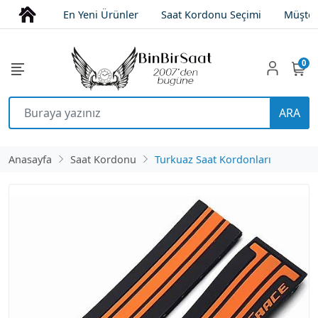
En Yeni Ürünler
Saat Kordonu Seçimi
Müşter
0
ARA
Anasayfa
Saat Kordonu
Turkuaz Saat Kordonları