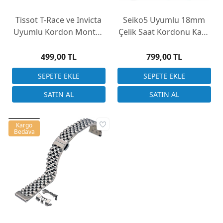
Tissot T-Race ve Invicta
Seiko5 Uyumlu 18mm
Uyumlu Kordon Montajı
Çelik Saat Kordonu Kasa
Çelik Vidalı Alyan Başlıklı
Girişi Kulaklı Düz Model
Saat Pimleri 28mm
499,00 TL
799,00 TL
Kargo
Bedava