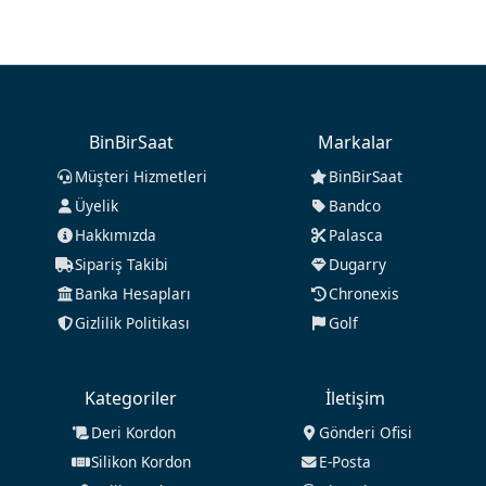
BinBirSaat
Markalar
Müşteri Hizmetleri
BinBirSaat
Üyelik
Bandco
Hakkımızda
Palasca
Sipariş Takibi
Dugarry
Banka Hesapları
Chronexis
Gizlilik Politikası
Golf
Kategoriler
İletişim
Deri Kordon
Gönderi Ofisi
Silikon Kordon
E-Posta