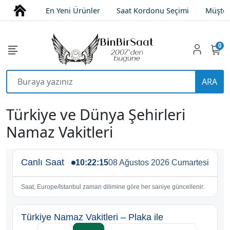
En Yeni Ürünler
Saat Kordonu Seçimi
Müşter
0
ARA
Türkiye ve Dünya Şehirleri
Namaz Vakitleri
Canlı Saat
10:22:16
08 Ağustos 2026 Cumartesi
Saat, Europe/Istanbul zaman dilimine göre her saniye güncellenir.
Türkiye Namaz Vakitleri – Plaka ile