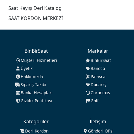
Saat Kayışı Deri Katalog
SAAT KORDON MERKEZİ
BinBirSaat
Markalar
Müşteri Hizmetleri
BinBirSaat
Üyelik
Bandco
Hakkımızda
Palasca
Sipariş Takibi
Dugarry
Banka Hesapları
Chronexis
Gizlilik Politikası
Golf
Kategoriler
İletişim
Deri Kordon
Gönderi Ofisi