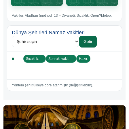
Vakitler: Aladhan (method=13 – Diyanet). Sıcaklık: Open?Meteo.
Dünya Şehirleri Namaz Vakitleri
Getir
—
—
Sıcaklık: —
Sonraki vakit: —
Hazır.
Yöntem şehir/ülkeye göre atanmıştır (değiştirilebilir).