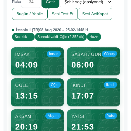
Getir
Plaka
Bugün / Yenile
Sesi Test Et
Sesi Aç/Kapat
İstanbul (TR)
08 Aug 2026 – 25-02-1448 H
Sıcaklık: —
Sonraki vakit: Öğle (? 352 dk)
Hazır.
İMSAK
İmsak
SABAH / GÜNEŞ
Güneş
04:09
06:00
ÖĞLE
Öğle
İKİNDİ
İkindi
13:15
17:07
AKŞAM
Akşam
YATSI
Yatsı
20:19
21:53