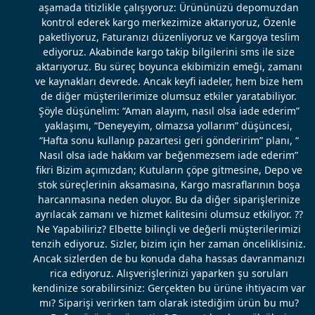
aşamada titizlikle çalışıyoruz: Ürününüzü depomuzdan
kontrol ederek kargo merkezimize aktarıyoruz, Özenle
paketliyoruz, Faturanızı düzenliyoruz ve Kargoya teslim
ediyoruz. Akabinde kargo takip bilgilerini sms ile size
aktarıyoruz. Bu süreç boyunca ekibimizin emeği, zamanı
ve kaynakları devrede. Ancak keyfi iadeler, hem bize hem
de diğer müşterilerimize olumsuz etkiler yaratabiliyor.
Şöyle düşünelim: “Aman alayım, nasıl olsa iade ederim”
yaklaşımı, “Deneyeyim, olmazsa yollarım” düşüncesi,
“Hafta sonu kullanıp pazartesi geri gönderirim” planı, “
Nasıl olsa iade hakkım var beğenmezsem iade ederim”
fikri Bizim açımızdan; Kutuların çöpe gitmesine, Depo ve
stok süreçlerinin aksamasına, Kargo masraflarının boşa
harcanmasına neden oluyor. Bu da diğer siparişlerinize
ayrılacak zamanı ve hizmet kalitesini olumsuz etkiliyor. ??
Ne Yapabiliriz? Elbette bilinçli ve değerli müşterilerimizi
tenzih ediyoruz. Sizler, bizim için her zaman önceliklisiniz.
Ancak sizlerden de bu konuda daha hassas davranmanızı
rica ediyoruz. Alışverişlerinizi yaparken şu soruları
kendinize sorabilirsiniz: Gerçekten bu ürüne ihtiyacım var
mı? Siparişi verirken tam olarak istediğim ürün bu mu?