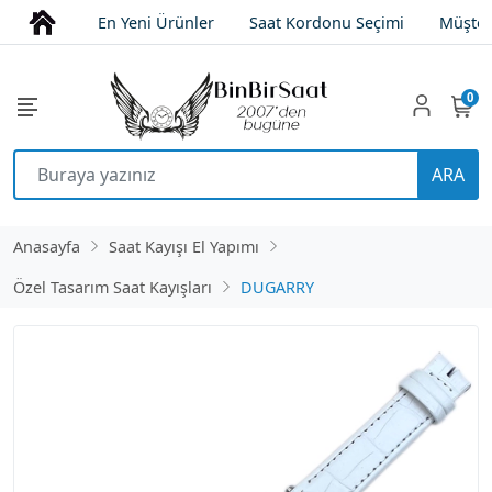
En Yeni Ürünler
Saat Kordonu Seçimi
Müşter
0
ARA
Anasayfa
Saat Kayışı El Yapımı
Özel Tasarım Saat Kayışları
DUGARRY