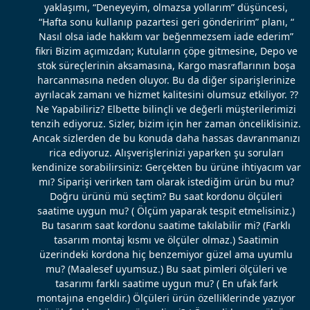
yaklaşımı, “Deneyeyim, olmazsa yollarım” düşüncesi,
“Hafta sonu kullanıp pazartesi geri gönderirim” planı, “
Nasıl olsa iade hakkım var beğenmezsem iade ederim”
fikri Bizim açımızdan; Kutuların çöpe gitmesine, Depo ve
stok süreçlerinin aksamasına, Kargo masraflarının boşa
harcanmasına neden oluyor. Bu da diğer siparişlerinize
ayrılacak zamanı ve hizmet kalitesini olumsuz etkiliyor. ??
Ne Yapabiliriz? Elbette bilinçli ve değerli müşterilerimizi
tenzih ediyoruz. Sizler, bizim için her zaman önceliklisiniz.
Ancak sizlerden de bu konuda daha hassas davranmanızı
rica ediyoruz. Alışverişlerinizi yaparken şu soruları
kendinize sorabilirsiniz: Gerçekten bu ürüne ihtiyacım var
mı? Siparişi verirken tam olarak istediğim ürün bu mu?
Doğru ürünü mü seçtim? Bu saat kordonu ölçüleri
saatime uygun mu? ( Ölçüm yaparak tespit etmelisiniz.)
Bu tasarım saat kordonu saatime takılabilir mi? (Farklı
tasarım montaj kısmı ve ölçüler olmaz.) Saatimin
üzerindeki kordona hiç benzemiyor güzel ama uyumlu
mu? (Maalesef uyumsuz.) Bu saat pimleri ölçüleri ve
tasarımı farklı saatime uygun mu? ( En ufak fark
montajına engeldir.) Ölçüleri ürün özelliklerinde yazıyor