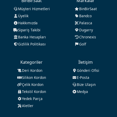
BinBirSaat
Markalar
Müşteri Hizmetleri
BinBirSaat
Üyelik
Bandco
Hakkımızda
Palasca
Sipariş Takibi
Dugarry
Banka Hesapları
Chronexis
Gizlilik Politikası
Golf
Kategoriler
İletişim
Deri Kordon
Gönderi Ofisi
Silikon Kordon
E-Posta
Çelik Kordon
Bize Ulaşın
Tekstil Kordon
Medya
Yedek Parça
Aletler