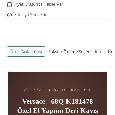
Fiyatı Düşünce Haber Ver
Satıcıya Soru Sor
Ürün Açıklaması
Taksit / Ödeme Seçenekleri
Ürü
ATELIER & HANDCRAFTED
Versace - 68Q K181478
Özel El Yapımı Deri Kayış