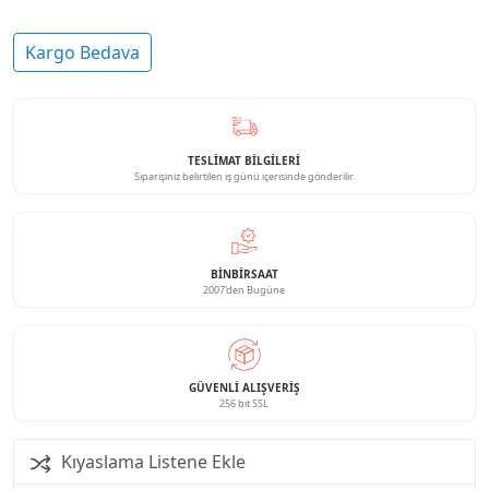
Kargo Bedava
TESLİMAT BİLGİLERİ
Siparişiniz belirtilen iş günü içerisinde gönderilir.
BINBIRSAAT
2007'den Bugüne
GÜVENLI ALIŞVERIŞ
256 bit SSL
Kıyaslama Listene Ekle