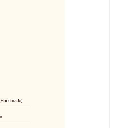
(Handmade)
ır