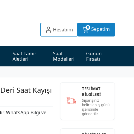
0
Sepetim
Hesabım
Saat Tamir 
Saat 
Günün 
Aletleri
Modelleri
Fırsatı
Deri Saat Kayışı
TESLİMAT
BİLGİLERİ
Siparişiniz
belirtilen iş günü
içerisinde
dir. WhatsApp Bilgi ve
gönderilir.