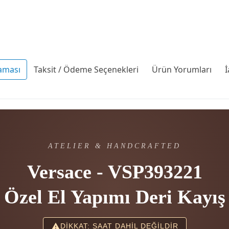
aması
Taksit / Ödeme Seçenekleri
Ürün Yorumları
İ
ATELIER & HANDCRAFTED
Versace - VSP393221
Özel El Yapımı Deri Kayış
DİKKAT: SAAT DAHİL DEĞİLDİR