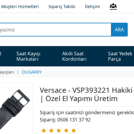
Müşteri Hizmetleri
Sipariş Takibi
İletişim
ARA
l 
Saat Kayışı 
Akıllı Saat 
Saat Yedek 
Markaları
Kordonları
Parça
ayışları
DUGARRY
Versace - VSP393221 Hakiki 
| Özel El Yapımı Üretim
Sipariş için saatinizi göndermeniz gerekli
Sipariş: 0506 131 37 92