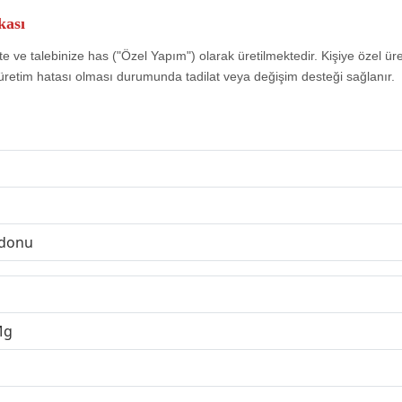
kası
e ve talebinize has ("Özel Yapım") olarak üretilmektedir. Kişiye özel ür
üretim hatası olması durumunda tadilat veya değişim desteği sağlanır.
rdonu
Mg