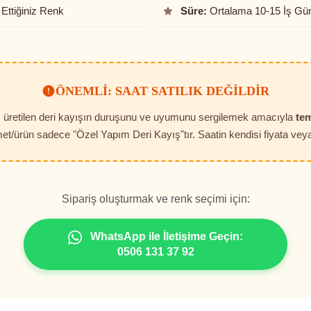
Ettiğiniz Renk
Süre:
Ortalama 10-15 İş Gü
ÖNEMLI: SAAT SATILIK DEĞILDIR
t, üretilen deri kayışın duruşunu ve uyumunu sergilemek amacıyla
tem
et/ürün sadece "Özel Yapım Deri Kayış"tır. Saatin kendisi fiyata veya 
Sipariş oluşturmak ve renk seçimi için:
WhatsApp ile İletişime Geçin:
0506 131 37 92