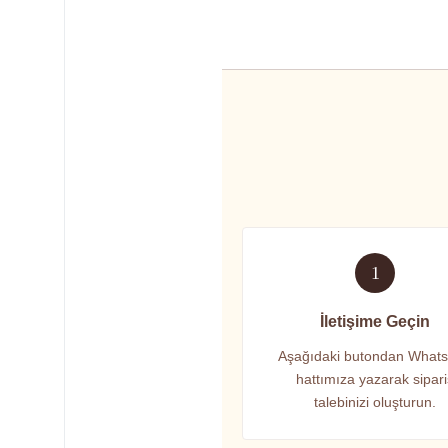
1
İletişime Geçin
Aşağıdaki butondan What
hattımıza yazarak sipar
talebinizi oluşturun.