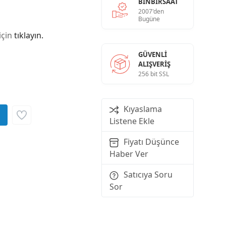
BINBIRSAAT
2007'den
Bugüne
için
tıklayın.
GÜVENLI
ALIŞVERIŞ
256 bit SSL
Kıyaslama
Listene Ekle
Fiyatı Düşünce
Haber Ver
Satıcıya Soru
Sor