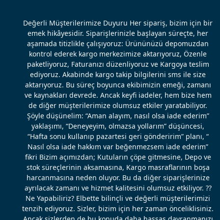
Değerli Müşterilerimize Duyuru Her sipariş, bizim için bir
emek hikâyesidir. Siparişlerinizle başlayan süreçte, her
aşamada titizlikle çalışıyoruz: Ürününüzü depomuzdan
kontrol ederek kargo merkezimize aktarıyoruz, Özenle
paketliyoruz, Faturanızı düzenliyoruz ve Kargoya teslim
ediyoruz. Akabinde kargo takip bilgilerini sms ile size
aktarıyoruz. Bu süreç boyunca ekibimizin emeği, zamanı
ve kaynakları devrede. Ancak keyfi iadeler, hem bize hem
de diğer müşterilerimize olumsuz etkiler yaratabiliyor.
Şöyle düşünelim: “Aman alayım, nasıl olsa iade ederim”
yaklaşımı, “Deneyeyim, olmazsa yollarım” düşüncesi,
“Hafta sonu kullanıp pazartesi geri gönderirim” planı, “
Nasıl olsa iade hakkım var beğenmezsem iade ederim”
fikri Bizim açımızdan; Kutuların çöpe gitmesine, Depo ve
stok süreçlerinin aksamasına, Kargo masraflarının boşa
harcanmasına neden oluyor. Bu da diğer siparişlerinize
ayrılacak zamanı ve hizmet kalitesini olumsuz etkiliyor. ??
Ne Yapabiliriz? Elbette bilinçli ve değerli müşterilerimizi
tenzih ediyoruz. Sizler, bizim için her zaman önceliklisiniz.
Ancak sizlerden de bu konuda daha hassas davranmanızı