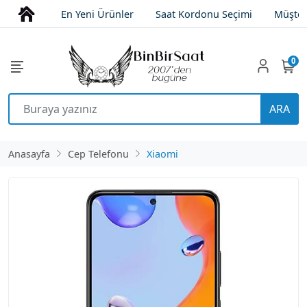
En Yeni Ürünler
Saat Kordonu Seçimi
Müşter
0
ARA
Anasayfa
Cep Telefonu
Xiaomi