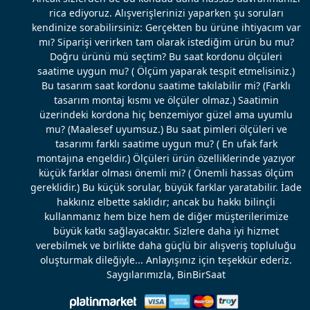
rica ediyoruz. Alışverişlerinizi yaparken şu soruları
kendinize sorabilirsiniz: Gerçekten bu ürüne ihtiyacım var
mı? Siparişi verirken tam olarak istediğim ürün bu mu?
Doğru ürünü mü seçtim? Bu saat kordonu ölçüleri
saatime uygun mu? ( Ölçüm yaparak tespit etmelisiniz.)
Bu tasarım saat kordonu saatime takılabilir mi? (Farklı
tasarım montaj kısmı ve ölçüler olmaz.) Saatimin
üzerindeki kordona hiç benzemiyor güzel ama uyumlu
mu? (Maalesef uyumsuz.) Bu saat pimleri ölçüleri ve
tasarımı farklı saatime uygun mu? ( En ufak fark
montajına engeldir.) Ölçüleri ürün özelliklerinde yazıyor
küçük farklar olması önemli mi? ( Önemli hassas ölçüm
gereklidir.) Bu küçük sorular, büyük farklar yaratabilir. İade
hakkınız elbette saklıdır; ancak bu hakkı bilinçli
kullanmanız hem bize hem de diğer müşterilerimize
büyük katkı sağlayacaktır. Sizlere daha iyi hizmet
verebilmek ve birlikte daha güçlü bir alışveriş topluluğu
oluşturmak dileğiyle... Anlayışınız için teşekkür ederiz.
Saygılarımızla, BinBirSaat