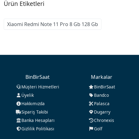
Ürün Etiketleri
Xiaomi Redmi Note 11 Pro 8 Gb 128 Gb
BinBirSaat
Markalar
Müşteri Hizmetleri
BinBirSaat
Üyelik
Bandco
Hakkımızda
Palasca
Sipariş Takibi
Dugarry
Banka Hesapları
Chronexis
Gizlilik Politikası
Golf