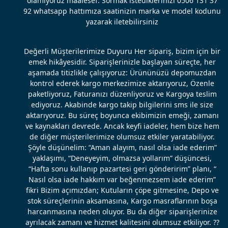
olamıyoruz maalesef. Sormak istediklerinizi 0506 131 37
92 whatsapp hattımıza saatinizin marka ve model kodunu
yazarak iletebilirsiniz
Değerli Müşterilerimize Duyuru Her sipariş, bizim için bir
emek hikâyesidir. Siparişlerinizle başlayan süreçte, her
aşamada titizlikle çalışıyoruz: Ürününüzü depomuzdan
kontrol ederek kargo merkezimize aktarıyoruz, Özenle
paketliyoruz, Faturanızı düzenliyoruz ve Kargoya teslim
ediyoruz. Akabinde kargo takip bilgilerini sms ile size
aktarıyoruz. Bu süreç boyunca ekibimizin emeği, zamanı
ve kaynakları devrede. Ancak keyfi iadeler, hem bize hem
de diğer müşterilerimize olumsuz etkiler yaratabiliyor.
Şöyle düşünelim: “Aman alayım, nasıl olsa iade ederim”
yaklaşımı, “Deneyeyim, olmazsa yollarım” düşüncesi,
“Hafta sonu kullanıp pazartesi geri gönderirim” planı, “
Nasıl olsa iade hakkım var beğenmezsem iade ederim”
fikri Bizim açımızdan; Kutuların çöpe gitmesine, Depo ve
stok süreçlerinin aksamasına, Kargo masraflarının boşa
harcanmasına neden oluyor. Bu da diğer siparişlerinize
ayrılacak zamanı ve hizmet kalitesini olumsuz etkiliyor. ??