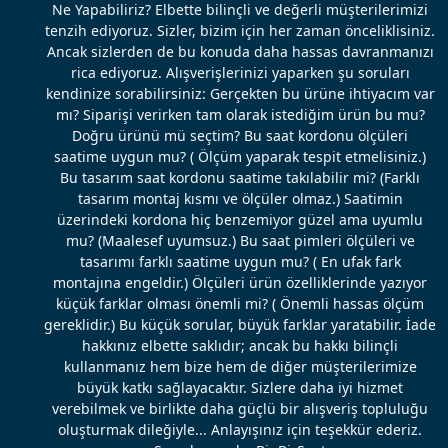
Ne Yapabiliriz? Elbette bilinçli ve değerli müşterilerimizi
tenzih ediyoruz. Sizler, bizim için her zaman önceliklisiniz.
Ancak sizlerden de bu konuda daha hassas davranmanızı
rica ediyoruz. Alışverişlerinizi yaparken şu soruları
kendinize sorabilirsiniz: Gerçekten bu ürüne ihtiyacım var
mı? Siparişi verirken tam olarak istediğim ürün bu mu?
Doğru ürünü mü seçtim? Bu saat kordonu ölçüleri
saatime uygun mu? ( Ölçüm yaparak tespit etmelisiniz.)
Bu tasarım saat kordonu saatime takılabilir mi? (Farklı
tasarım montaj kısmı ve ölçüler olmaz.) Saatimin
üzerindeki kordona hiç benzemiyor güzel ama uyumlu
mu? (Maalesef uyumsuz.) Bu saat pimleri ölçüleri ve
tasarımı farklı saatime uygun mu? ( En ufak fark
montajına engeldir.) Ölçüleri ürün özelliklerinde yazıyor
küçük farklar olması önemli mi? ( Önemli hassas ölçüm
gereklidir.) Bu küçük sorular, büyük farklar yaratabilir. İade
hakkınız elbette saklıdır; ancak bu hakkı bilinçli
kullanmanız hem bize hem de diğer müşterilerimize
büyük katkı sağlayacaktır. Sizlere daha iyi hizmet
verebilmek ve birlikte daha güçlü bir alışveriş topluluğu
oluşturmak dileğiyle... Anlayışınız için teşekkür ederiz.