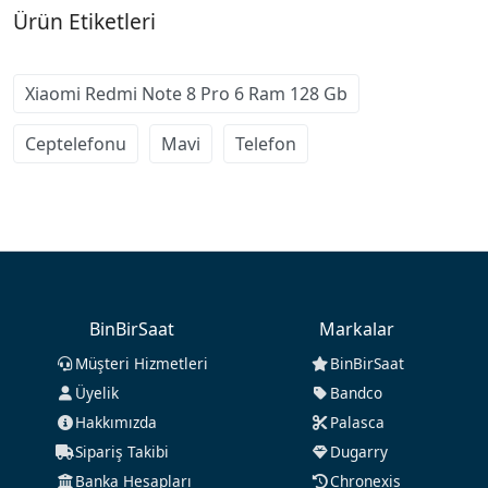
Ürün Etiketleri
Xiaomi Redmi Note 8 Pro 6 Ram 128 Gb
Ceptelefonu
Mavi
Telefon
BinBirSaat
Markalar
Müşteri Hizmetleri
BinBirSaat
Üyelik
Bandco
Hakkımızda
Palasca
Sipariş Takibi
Dugarry
Banka Hesapları
Chronexis