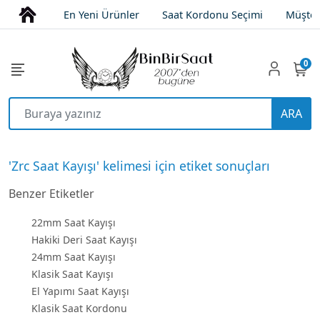
En Yeni Ürünler
Saat Kordonu Seçimi
Müşter
0
ARA
'Zrc Saat Kayışı' kelimesi için etiket sonuçları
Benzer Etiketler
22mm Saat Kayışı
Hakiki Deri Saat Kayışı
24mm Saat Kayışı
Klasik Saat Kayışı
El Yapımı Saat Kayışı
Klasik Saat Kordonu