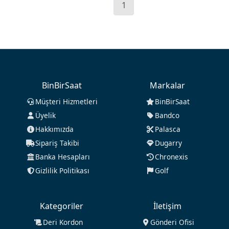
1
BinBirSaat
Markalar
Müşteri Hizmetleri
BinBirSaat
Üyelik
Bandco
Hakkımızda
Palasca
Sipariş Takibi
Dugarry
Banka Hesapları
Chronexis
Gizlilik Politikası
Golf
Kategoriler
İletişim
Deri Kordon
Gönderi Ofisi