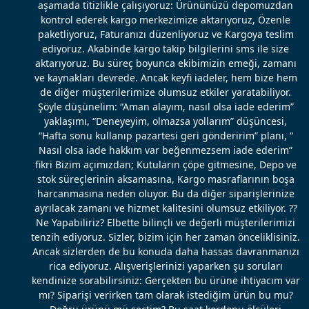
aşamada titizlikle çalışıyoruz: Ürününüzü depomuzdan
kontrol ederek kargo merkezimize aktarıyoruz, Özenle
paketliyoruz, Faturanızı düzenliyoruz ve Kargoya teslim
ediyoruz. Akabinde kargo takip bilgilerini sms ile size
aktarıyoruz. Bu süreç boyunca ekibimizin emeği, zamanı
ve kaynakları devrede. Ancak keyfi iadeler, hem bize hem
de diğer müşterilerimize olumsuz etkiler yaratabiliyor.
Şöyle düşünelim: “Aman alayım, nasıl olsa iade ederim”
yaklaşımı, “Deneyeyim, olmazsa yollarım” düşüncesi,
“Hafta sonu kullanıp pazartesi geri gönderirim” planı, “
Nasıl olsa iade hakkım var beğenmezsem iade ederim”
fikri Bizim açımızdan; Kutuların çöpe gitmesine, Depo ve
stok süreçlerinin aksamasına, Kargo masraflarının boşa
harcanmasına neden oluyor. Bu da diğer siparişlerinize
ayrılacak zamanı ve hizmet kalitesini olumsuz etkiliyor. ??
Ne Yapabiliriz? Elbette bilinçli ve değerli müşterilerimizi
tenzih ediyoruz. Sizler, bizim için her zaman önceliklisiniz.
Ancak sizlerden de bu konuda daha hassas davranmanızı
rica ediyoruz. Alışverişlerinizi yaparken şu soruları
kendinize sorabilirsiniz: Gerçekten bu ürüne ihtiyacım var
mı? Siparişi verirken tam olarak istediğim ürün bu mu?